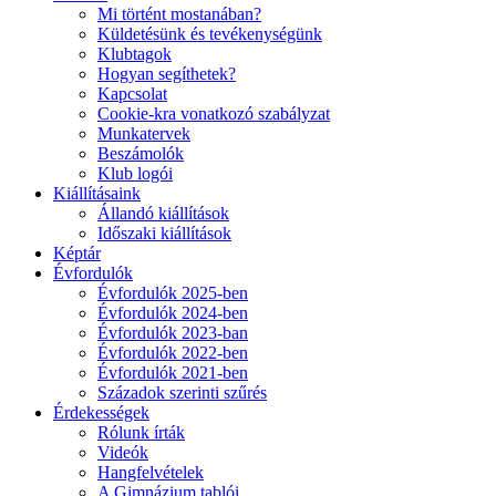
Mi történt mostanában?
Küldetésünk és tevékenységünk
Klubtagok
Hogyan segíthetek?
Kapcsolat
Cookie-kra vonatkozó szabályzat
Munkatervek
Beszámolók
Klub logói
Kiállításaink
Állandó kiállítások
Időszaki kiállítások
Képtár
Évfordulók
Évfordulók 2025-ben
Évfordulók 2024-ben
Évfordulók 2023-ban
Évfordulók 2022-ben
Évfordulók 2021-ben
Századok szerinti szűrés
Érdekességek
Rólunk írták
Videók
Hangfelvételek
A Gimnázium tablói