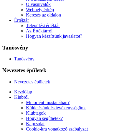
Olvasnivalók
Webhelytérkép
Keresés az oldalon
Értéktár
Települési értéktár
Az Értéktárról
Hogyan készítsünk javaslatot?
Tanösvény
Tanösvény
Nevezetes épületek
Nevezetes épületek
Kezdőlap
Klubról
Mi történt mostanában?
Küldetésünk és tevékenységünk
Klubtagok
Hogyan segíthetek?
Kapcsolat
Cookie-kra vonatkozó szabályzat