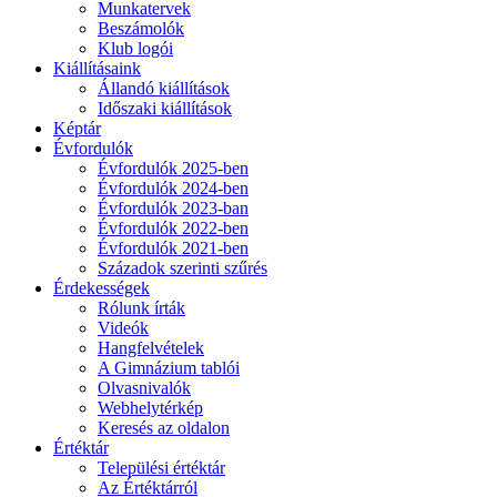
Munkatervek
Beszámolók
Klub logói
Kiállításaink
Állandó kiállítások
Időszaki kiállítások
Képtár
Évfordulók
Évfordulók 2025-ben
Évfordulók 2024-ben
Évfordulók 2023-ban
Évfordulók 2022-ben
Évfordulók 2021-ben
Századok szerinti szűrés
Érdekességek
Rólunk írták
Videók
Hangfelvételek
A Gimnázium tablói
Olvasnivalók
Webhelytérkép
Keresés az oldalon
Értéktár
Települési értéktár
Az Értéktárról