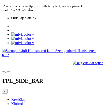
„Aki nem ismeri a múltját, nem értheti a jelent, amely a jövőnek
hordozója.”
(Tamási Áron)
Oldal ajánlataink:
Szentgotthárdi Honismereti
Klub
TPL_SIDE_BAR
×
Kezdőlap
Klubról