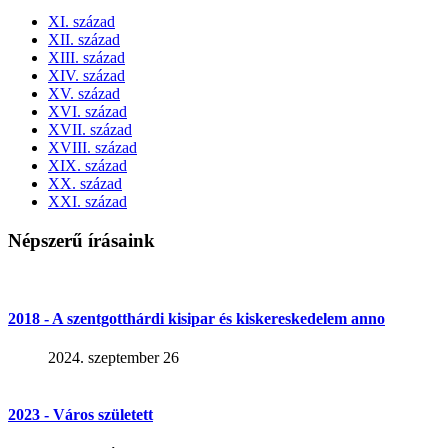
XI. század
XII. század
XIII. század
XIV. század
XV. század
XVI. század
XVII. század
XVIII. század
XIX. század
XX. század
XXI. század
Népszerű írásaink
2018 - A szentgotthárdi kisipar és kiskereskedelem anno
2024. szeptember 26
2023 - Város született