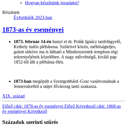
Hogyan készítsünk javaslatot?
Részletek
Évfordulók 2023-ban
1873-as év eseményei
1873. február 14-én
hunyt el dr. Polák Ignácz tanfelügyelő,
Kethely tudós plébánosa. Szüleivel közös, méltóságteljes,
gránit sírköve ma is látható a Mindenszentek templom régi
sekrestyéjének közelében. A nagy műveltségű, kiváló pap
1852-től állt a plébánia élén.
1873-ban
megépült a Szentgotthárd–Graz vasútvonalnak a
Jennersdorftól a stájer fővárosig tartó szakasza.
XIX. század
Előző cikk: 1878-as év eseményei
Előző
Következő cikk: 1868-as
év eseményei
Következő
Századok szerinti szűrés