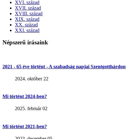
XVI. század
XVII. század
XVIII. század
XIX. század
XX. század
XXI. század
Népszerű írásaink
2021 - 65 éve történt - A szabadság napjai Szentgotthárdon
2024. október 22
Mi történt 2024-ben?
2025. február 02
Mi történt 2021-ben?
2023. december 05