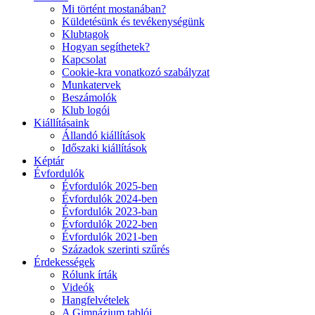
Mi történt mostanában?
Küldetésünk és tevékenységünk
Klubtagok
Hogyan segíthetek?
Kapcsolat
Cookie-kra vonatkozó szabályzat
Munkatervek
Beszámolók
Klub logói
Kiállításaink
Állandó kiállítások
Időszaki kiállítások
Képtár
Évfordulók
Évfordulók 2025-ben
Évfordulók 2024-ben
Évfordulók 2023-ban
Évfordulók 2022-ben
Évfordulók 2021-ben
Századok szerinti szűrés
Érdekességek
Rólunk írták
Videók
Hangfelvételek
A Gimnázium tablói