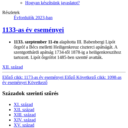
Hogyan készítsünk javaslatot?
Részletek
Évfordulók 2023-ban
1133-as év eseményei
1133. szeptember 11-én
alapította III. Babenbergi Lipót
őrgróf a Bécs melletti Heiligenkreuz ciszterci apátságát. A
szentgotthárdi apátság 1734-től 1878-ig a heiligenkreuzihoz
tartozott. Lipót őrgrófot 1485-ben szentté avatták.
XII. század
Előző cikk: 1173-as év eseményei
Előző
Következő cikk: 1098-as
év eseményei
Következő
Századok szerinti szűrés
XI. század
XII. század
XIII. század
XIV. század
XV. század