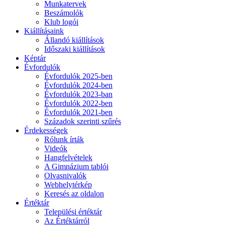
Munkatervek
Beszámolók
Klub logói
Kiállításaink
Állandó kiállítások
Időszaki kiállítások
Képtár
Évfordulók
Évfordulók 2025-ben
Évfordulók 2024-ben
Évfordulók 2023-ban
Évfordulók 2022-ben
Évfordulók 2021-ben
Századok szerinti szűrés
Érdekességek
Rólunk írták
Videók
Hangfelvételek
A Gimnázium tablói
Olvasnivalók
Webhelytérkép
Keresés az oldalon
Értéktár
Települési értéktár
Az Értéktárról