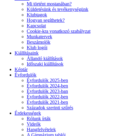
Mi történt mostanában?
Küldetésünk és tevékenységünk
Klubtagok
Hogyan segíthetek?
Kapcsolat
Cookie-kra vonatkozó szabályzat
Munkatervek
Beszámolók
Klub logói
Kiállításaink
Állandó kiállítások
Időszaki kiállítások
Képtár
Évfordulók
Évfordulók 2025-ben
Évfordulók 2024-ben
Évfordulók 2023-ban
Évfordulók 2022-ben
Évfordulók 2021-ben
Századok szerinti szűrés
Érdekességek
Rólunk írták
Videók
Hangfelvételek
A Gimnázium tablói