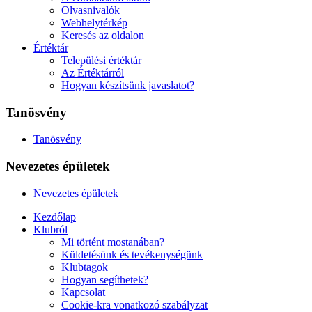
Olvasnivalók
Webhelytérkép
Keresés az oldalon
Értéktár
Települési értéktár
Az Értéktárról
Hogyan készítsünk javaslatot?
Tanösvény
Tanösvény
Nevezetes épületek
Nevezetes épületek
Kezdőlap
Klubról
Mi történt mostanában?
Küldetésünk és tevékenységünk
Klubtagok
Hogyan segíthetek?
Kapcsolat
Cookie-kra vonatkozó szabályzat