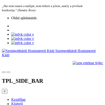
„Aki nem ismeri a múltját, nem értheti a jelent, amely a jövőnek
hordozója.”
(Tamási Áron)
Oldal ajánlataink:
Szentgotthárdi Honismereti
Klub
TPL_SIDE_BAR
×
Kezdőlap
Klubról