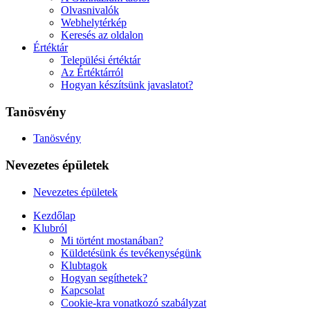
Olvasnivalók
Webhelytérkép
Keresés az oldalon
Értéktár
Települési értéktár
Az Értéktárról
Hogyan készítsünk javaslatot?
Tanösvény
Tanösvény
Nevezetes épületek
Nevezetes épületek
Kezdőlap
Klubról
Mi történt mostanában?
Küldetésünk és tevékenységünk
Klubtagok
Hogyan segíthetek?
Kapcsolat
Cookie-kra vonatkozó szabályzat