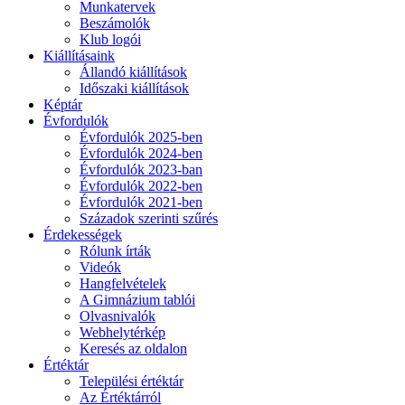
Munkatervek
Beszámolók
Klub logói
Kiállításaink
Állandó kiállítások
Időszaki kiállítások
Képtár
Évfordulók
Évfordulók 2025-ben
Évfordulók 2024-ben
Évfordulók 2023-ban
Évfordulók 2022-ben
Évfordulók 2021-ben
Századok szerinti szűrés
Érdekességek
Rólunk írták
Videók
Hangfelvételek
A Gimnázium tablói
Olvasnivalók
Webhelytérkép
Keresés az oldalon
Értéktár
Települési értéktár
Az Értéktárról