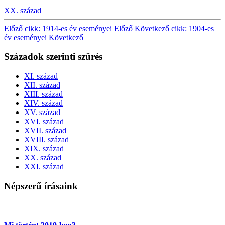
XX. század
Előző cikk: 1914-es év eseményei
Előző
Következő cikk: 1904-es
év eseményei
Következő
Századok szerinti szűrés
XI. század
XII. század
XIII. század
XIV. század
XV. század
XVI. század
XVII. század
XVIII. század
XIX. század
XX. század
XXI. század
Népszerű írásaink