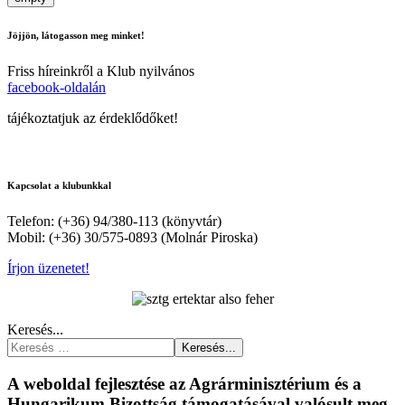
Jöjjön, látogasson meg minket!
Friss híreinkről a Klub nyilvános
facebook-oldalán
tájékoztatjuk az érdeklődőket!
Kapcsolat a klubunkkal
Telefon: (+36) 94/380-113 (könyvtár)
Mobil: (+36) 30/575-0893 (Molnár Piroska)
Írjon üzenetet!
Keresés...
Keresés...
A weboldal fejlesztése az Agrárminisztérium és a
Hungarikum Bizottság támogatásával valósult meg.