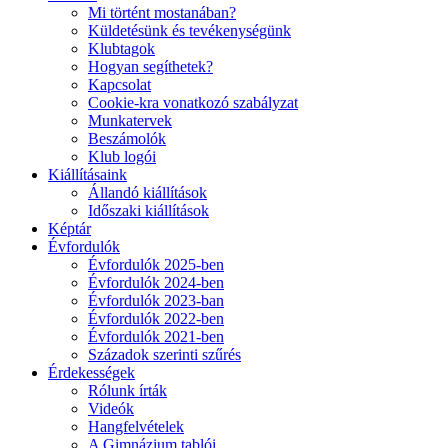
Mi történt mostanában?
Küldetésünk és tevékenységünk
Klubtagok
Hogyan segíthetek?
Kapcsolat
Cookie-kra vonatkozó szabályzat
Munkatervek
Beszámolók
Klub logói
Kiállításaink
Állandó kiállítások
Időszaki kiállítások
Képtár
Évfordulók
Évfordulók 2025-ben
Évfordulók 2024-ben
Évfordulók 2023-ban
Évfordulók 2022-ben
Évfordulók 2021-ben
Századok szerinti szűrés
Érdekességek
Rólunk írták
Videók
Hangfelvételek
A Gimnázium tablói