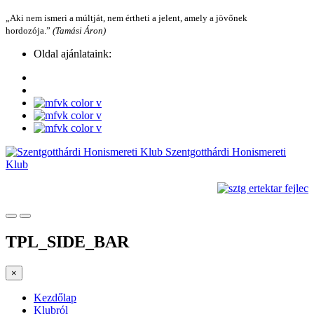
„Aki nem ismeri a múltját, nem értheti a jelent, amely a jövőnek
hordozója.”
(Tamási Áron)
Oldal ajánlataink:
Szentgotthárdi Honismereti
Klub
TPL_SIDE_BAR
×
Kezdőlap
Klubról