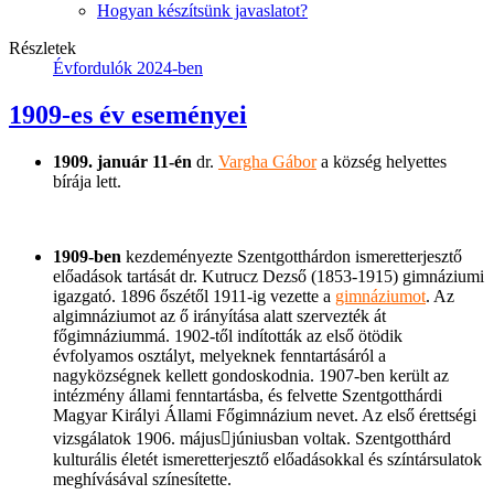
Hogyan készítsünk javaslatot?
Részletek
Évfordulók 2024-ben
1909-es év eseményei
1909. január 11-én
dr.
Vargha Gábor
a község helyettes
bírája lett.
1909-ben
kezdeményezte Szentgotthárdon ismeretterjesztő
előadások tartását dr. Kutrucz Dezső (1853-1915) gimnáziumi
igazgató. 1896 őszétől 1911-ig vezette a
gimnáziumot
. Az
algimnáziumot az ő irányítása alatt szervezték át
főgimnáziummá. 1902-től indították az első ötödik
évfolyamos osztályt, melyeknek fenntartásáról a
nagyközségnek kellett gondoskodnia. 1907-ben került az
intézmény állami fenntartásba, és felvette Szentgotthárdi
Magyar Királyi Állami Főgimnázium nevet. Az első érettségi
vizsgálatok 1906. májusjúniusban voltak. Szentgotthárd
kulturális életét ismeretterjesztő előadásokkal és színtársulatok
meghívásával színesítette.