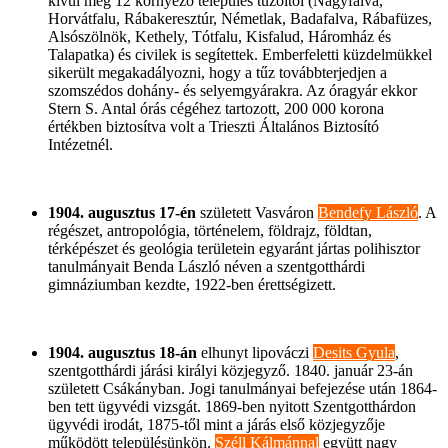
kívül még 12 környező település tűzoltói (Nagyfalva,
Horvátfalu, Rábakeresztúr, Németlak, Badafalva, Rábafüzes,
Alsószölnök, Kethely, Tótfalu, Kisfalud, Háromház és
Talapatka) és civilek is segítettek. Emberfeletti küzdelmükkel
sikerült megakadályozni, hogy a tűz továbbterjedjen a
szomszédos dohány- és selyemgyárakra. Az óragyár ekkor
Stern S. Antal órás cégéhez tartozott, 200 000 korona
értékben biztosítva volt a Trieszti Általános Biztosító
Intézetnél.
1904. augusztus 17-én
született Vasváron
Bendefy László
. A
régészet, antropológia, történelem, földrajz, földtan,
térképészet és geológia területein egyaránt jártas polihisztor
tanulmányait Benda László néven a szentgotthárdi
gimnáziumban kezdte, 1922-ben érettségizett.
1904. augusztus 18-án
elhunyt lipováczi
Desits Gyula
,
szentgotthárdi járási királyi közjegyző. 1840. január 23-án
született Csákányban. Jogi tanulmányai befejezése után 1864-
ben tett ügyvédi vizsgát. 1869-ben nyitott Szentgotthárdon
ügyvédi irodát, 1875-től mint a járás első közjegyzője
működött településünkön.
Széll Kálmánnal
együtt nagy