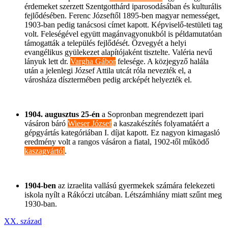
érdemeket szerzett Szentgotthárd iparosodásában és kulturális
fejlődésében. Ferenc Józseftől 1895-ben magyar nemességet,
1903-ban pedig tanácsosi címet kapott. Képviselő-testületi tag
volt. Feleségével együtt magánvagyonukból is példamutatóan
támogatták a település fejlődését. Özvegyét a helyi
evangélikus gyülekezet alapítójaként tisztelte. Valéria nevű
lányuk lett dr.
Vargha Gábor
felesége. A közjegyző halála
után a jelenlegi József Attila utcát róla nevezték el, a
városháza dísztermében pedig arcképét helyezték el.
1904. augusztus 25-én
a Sopronban megrendezett ipari
vásáron báró
Wieser József
a kaszakészítés folyamatáért a
gépgyártás kategóriában I. díjat kapott. Ez nagyon kimagasló
eredmény volt a rangos vásáron a fiatal, 1902-től működő
kaszagyártól
.
1904-ben
az izraelita vallású gyermekek számára felekezeti
iskola nyílt a Rákóczi utcában. Létszámhiány miatt szűnt meg
1930-ban.
XX. század