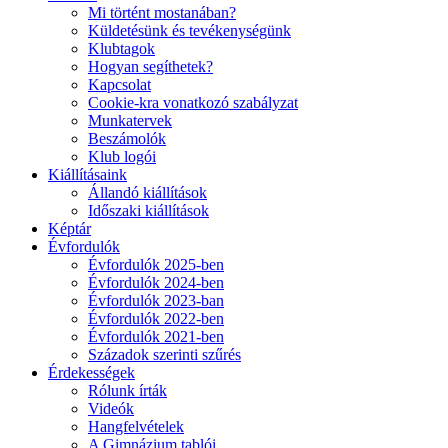
Mi történt mostanában?
Küldetésünk és tevékenységünk
Klubtagok
Hogyan segíthetek?
Kapcsolat
Cookie-kra vonatkozó szabályzat
Munkatervek
Beszámolók
Klub logói
Kiállításaink
Állandó kiállítások
Időszaki kiállítások
Képtár
Évfordulók
Évfordulók 2025-ben
Évfordulók 2024-ben
Évfordulók 2023-ban
Évfordulók 2022-ben
Évfordulók 2021-ben
Századok szerinti szűrés
Érdekességek
Rólunk írták
Videók
Hangfelvételek
A Gimnázium tablói