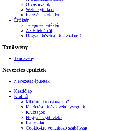
Olvasnivalók
Webhelytérkép
Keresés az oldalon
Értéktár
Települési értéktár
Az Értéktárról
Hogyan készítsünk javaslatot?
Tanösvény
Tanösvény
Nevezetes épületek
Nevezetes épületek
Kezdőlap
Klubról
Mi történt mostanában?
Küldetésünk és tevékenységünk
Klubtagok
Hogyan segíthetek?
Kapcsolat
Cookie-kra vonatkozó szabályzat