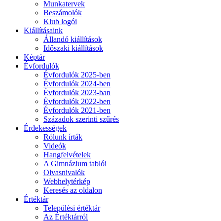
Munkatervek
Beszámolók
Klub logói
Kiállításaink
Állandó kiállítások
Időszaki kiállítások
Képtár
Évfordulók
Évfordulók 2025-ben
Évfordulók 2024-ben
Évfordulók 2023-ban
Évfordulók 2022-ben
Évfordulók 2021-ben
Századok szerinti szűrés
Érdekességek
Rólunk írták
Videók
Hangfelvételek
A Gimnázium tablói
Olvasnivalók
Webhelytérkép
Keresés az oldalon
Értéktár
Települési értéktár
Az Értéktárról