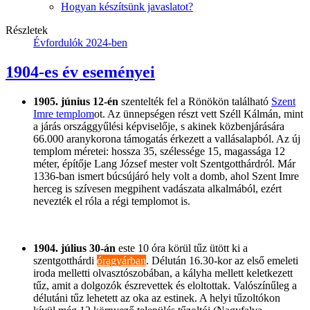
Hogyan készítsünk javaslatot?
Részletek
Évfordulók 2024-ben
1904-es év eseményei
1905. június 12-én
szentelték fel a Rönökön található
Szent
Imre templom
ot. Az ünnepségen részt vett Széll Kálmán, mint
a járás országgyűlési képviselője, s akinek közbenjárására
66.000 aranykorona támogatás érkezett a vallásalapból. Az új
templom méretei: hossza 35, szélessége 15, magassága 12
méter, építője Lang József mester volt Szentgotthárdról. Már
1336-ban ismert búcsújáró hely volt a domb, ahol Szent Imre
herceg is szívesen megpihent vadászata alkalmából, ezért
nevezték el róla a régi templomot is.
1904. július 30-án
este 10 óra körül tűz ütött ki a
szentgotthárdi
óragyárban
. Délután 16.30-kor az első emeleti
iroda melletti olvasztószobában, a kályha mellett keletkezett
tűz, amit a dolgozók észrevettek és eloltottak. Valószínűleg a
délutáni tűz lehetett az oka az estinek. A helyi tűzoltókon