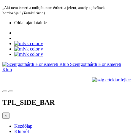
„Aki nem ismeri a múltját, nem értheti a jelent, amely a jövőnek
hordozója.”
(Tamási Áron)
Oldal ajánlataink:
Szentgotthárdi Honismereti
Klub
TPL_SIDE_BAR
×
Kezdőlap
Klubról