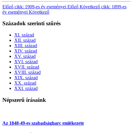
Előző cikk: 1909-es év eseményei
Előző
Következő cikk: 1899-es
év eseményei
Következő
Századok szerinti szűrés
XI. század
XII. század
XIII. század
XIV. század
XV. század
XVI. század
XVII. század
XVIII. század
XIX. század
XX. század
XXI. század
Népszerű írásaink
Az 1848-49-es szabadságharc emlékezete