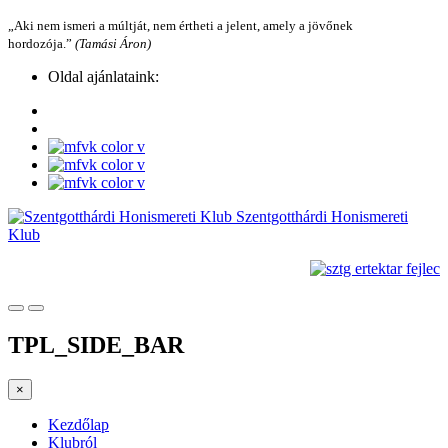
„Aki nem ismeri a múltját, nem értheti a jelent, amely a jövőnek
hordozója.”
(Tamási Áron)
Oldal ajánlataink:
Szentgotthárdi Honismereti
Klub
TPL_SIDE_BAR
×
Kezdőlap
Klubról