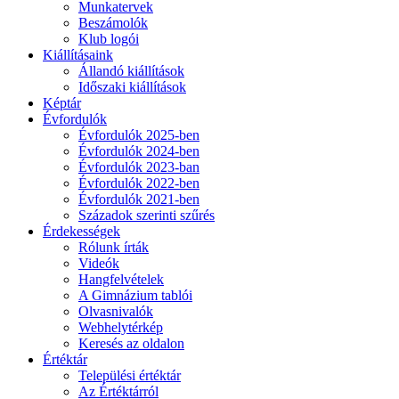
Munkatervek
Beszámolók
Klub logói
Kiállításaink
Állandó kiállítások
Időszaki kiállítások
Képtár
Évfordulók
Évfordulók 2025-ben
Évfordulók 2024-ben
Évfordulók 2023-ban
Évfordulók 2022-ben
Évfordulók 2021-ben
Századok szerinti szűrés
Érdekességek
Rólunk írták
Videók
Hangfelvételek
A Gimnázium tablói
Olvasnivalók
Webhelytérkép
Keresés az oldalon
Értéktár
Települési értéktár
Az Értéktárról