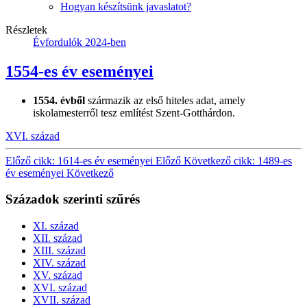
Hogyan készítsünk javaslatot?
Részletek
Évfordulók 2024-ben
1554-es év eseményei
1554. évből
származik az első hiteles adat, amely
iskolamesterről tesz említést Szent-Gotthárdon.
XVI. század
Előző cikk: 1614-es év eseményei
Előző
Következő cikk: 1489-es
év eseményei
Következő
Századok szerinti szűrés
XI. század
XII. század
XIII. század
XIV. század
XV. század
XVI. század
XVII. század