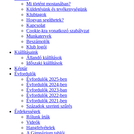
Mi történt mostanában?
Küldetésünk és tevékenységünk
Klubtagok
Hogyan segíthetek?
Kapcsolat
Cookie-kra vonatkozó szabályzat
Munkatervek
Beszámolók
Klub logói
Kiállításaink
Állandó kiállítások
Időszaki kiállítások
Képtár
Évfordulók
Évfordulók 2025-ben
Évfordulók 2024-ben
Évfordulók 2023-ban
Évfordulók 2022-ben
Évfordulók 2021-ben
Századok szerinti szűrés
Érdekességek
Rólunk írták
Videók
Hangfelvételek
A Gimnázium tablói