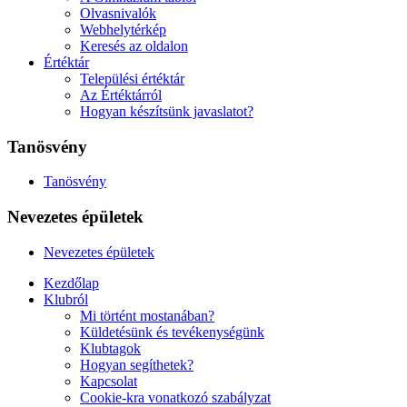
Olvasnivalók
Webhelytérkép
Keresés az oldalon
Értéktár
Települési értéktár
Az Értéktárról
Hogyan készítsünk javaslatot?
Tanösvény
Tanösvény
Nevezetes épületek
Nevezetes épületek
Kezdőlap
Klubról
Mi történt mostanában?
Küldetésünk és tevékenységünk
Klubtagok
Hogyan segíthetek?
Kapcsolat
Cookie-kra vonatkozó szabályzat