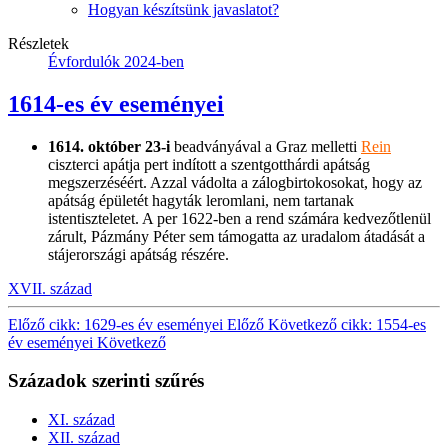
Hogyan készítsünk javaslatot?
Részletek
Évfordulók 2024-ben
1614-es év eseményei
1614. október 23-i
beadványával a Graz melletti
Rein
ciszterci apátja pert indított a szentgotthárdi apátság
megszerzéséért. Azzal vádolta a zálogbirtokosokat, hogy az
apátság épületét hagyták leromlani, nem tartanak
istentiszteletet. A per 1622-ben a rend számára kedvezőtlenül
zárult, Pázmány Péter sem támogatta az uradalom átadását a
stájerországi apátság részére.
XVII. század
Előző cikk: 1629-es év eseményei
Előző
Következő cikk: 1554-es
év eseményei
Következő
Századok szerinti szűrés
XI. század
XII. század