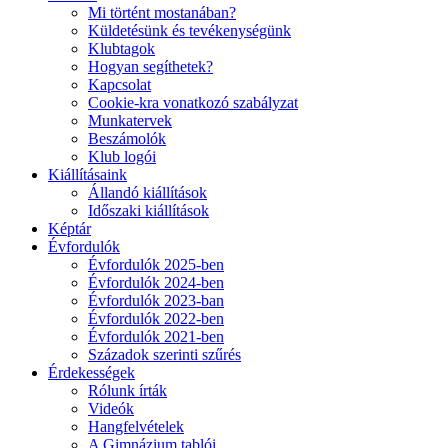
Mi történt mostanában?
Küldetésünk és tevékenységünk
Klubtagok
Hogyan segíthetek?
Kapcsolat
Cookie-kra vonatkozó szabályzat
Munkatervek
Beszámolók
Klub logói
Kiállításaink
Állandó kiállítások
Időszaki kiállítások
Képtár
Évfordulók
Évfordulók 2025-ben
Évfordulók 2024-ben
Évfordulók 2023-ban
Évfordulók 2022-ben
Évfordulók 2021-ben
Századok szerinti szűrés
Érdekességek
Rólunk írták
Videók
Hangfelvételek
A Gimnázium tablói