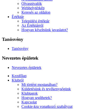
Olvasnivalók
Webhelytérkép
Keresés az oldalon
Értéktár
Települési értéktár
Az Értéktárról
Hogyan készítsünk javaslatot?
Tanösvény
Tanösvény
Nevezetes épületek
Nevezetes épületek
Kezdőlap
Klubról
Mi történt mostanában?
Küldetésünk és tevékenységünk
Klubtagok
Hogyan segíthetek?
Kapcsolat
Cookie-kra vonatkozó szabályzat