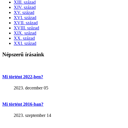
XIII. század
XIV. század
XV. század
XVI. század
XVII. század
XVIII. század
XIX. század
XX. század
XXI. század
Népszerű írásaink
Mi történt 2022-ben?
2023. december 05
Mi történt 2016-ban?
2023. szeptember 14