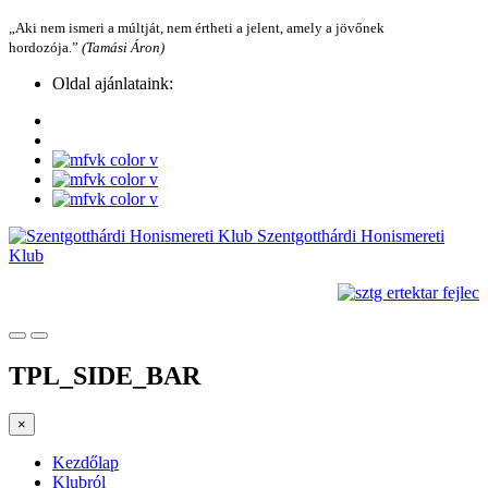
„Aki nem ismeri a múltját, nem értheti a jelent, amely a jövőnek
hordozója.”
(Tamási Áron)
Oldal ajánlataink:
Szentgotthárdi Honismereti
Klub
TPL_SIDE_BAR
×
Kezdőlap
Klubról