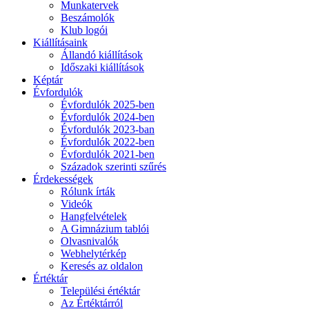
Munkatervek
Beszámolók
Klub logói
Kiállításaink
Állandó kiállítások
Időszaki kiállítások
Képtár
Évfordulók
Évfordulók 2025-ben
Évfordulók 2024-ben
Évfordulók 2023-ban
Évfordulók 2022-ben
Évfordulók 2021-ben
Századok szerinti szűrés
Érdekességek
Rólunk írták
Videók
Hangfelvételek
A Gimnázium tablói
Olvasnivalók
Webhelytérkép
Keresés az oldalon
Értéktár
Települési értéktár
Az Értéktárról