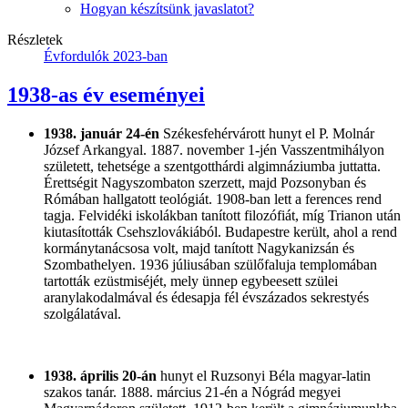
Hogyan készítsünk javaslatot?
Részletek
Évfordulók 2023-ban
1938-as év eseményei
1938. január 24-én
Székesfehérvárott hunyt el P. Molnár
József Arkangyal. 1887. november 1-jén Vasszentmihályon
született, tehetsége a szentgotthárdi algimnáziumba juttatta.
Érettségit Nagyszombaton szerzett, majd Pozsonyban és
Rómában hallgatott teológiát. 1908-ban lett a ferences rend
tagja. Felvidéki iskolákban tanított filozófiát, míg Trianon után
kiutasították Csehszlovákiából. Budapestre került, ahol a rend
kormánytanácsosa volt, majd tanított Nagykanizsán és
Szombathelyen. 1936 júliusában szülőfaluja templomában
tartották ezüstmiséjét, mely ünnep egybeesett szülei
aranylakodalmával és édesapja fél évszázados sekrestyés
szolgálatával.
1938. április 20-án
hunyt el Ruzsonyi Béla magyar-latin
szakos tanár. 1888. március 21-én a Nógrád megyei