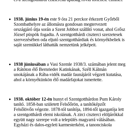
1938. június 19-én
este 9 óra 21 perckor érkezett Győrből
Szombathelyre az állomásra gondosan megtervezett
országjáró útja során a Szent Jobbot szállító vonat, ahol Grősz
József püspök fogadta. A szentgotthárdi ciszterci szerzetesek
szervezésében oda eljutó szentgotthárdiak és környékbeliek is
saját szemükkel láthatták nemzetünk jelképeit.
1938 júniusában
a Vasi Szemle 1938/3. számában jelent meg
a Rátóton élő Bernrieder Katinkának, Széll Kálmán
unokájának a Rába-vidék madár faunájáról végzett kutatása,
ahol a környékünkön élő madárfajokat ismertette.
1938. október 12-én
hunyt el Szentgotthárdon Pum Károly
tanító. 1858-ban született Felsőőrön, a tanítóképzőt
Felsőlövőn végezte. 1878-tól tanítója, 1894-től igazgatója lett
a szentgotthárdi elemi iskolának. A zirci ciszterci elöljárókkal
együtt nagy szerepe volt a település magyarrá válásában.
Egyházi és dalos-egyleti karmesterként, a tanonciskola