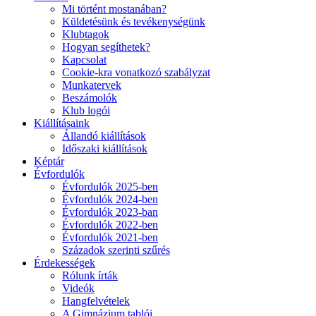
Mi történt mostanában?
Küldetésünk és tevékenységünk
Klubtagok
Hogyan segíthetek?
Kapcsolat
Cookie-kra vonatkozó szabályzat
Munkatervek
Beszámolók
Klub logói
Kiállításaink
Állandó kiállítások
Időszaki kiállítások
Képtár
Évfordulók
Évfordulók 2025-ben
Évfordulók 2024-ben
Évfordulók 2023-ban
Évfordulók 2022-ben
Évfordulók 2021-ben
Századok szerinti szűrés
Érdekességek
Rólunk írták
Videók
Hangfelvételek
A Gimnázium tablói