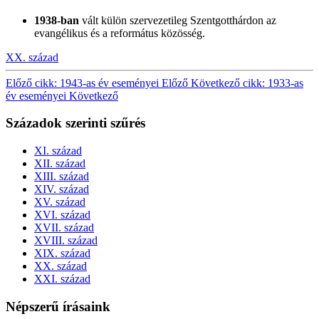
1938-ban
vált külön szervezetileg Szentgotthárdon az
evangélikus és a református közösség.
XX. század
Előző cikk: 1943-as év eseményei
Előző
Következő cikk: 1933-as
év eseményei
Következő
Századok szerinti szűrés
XI. század
XII. század
XIII. század
XIV. század
XV. század
XVI. század
XVII. század
XVIII. század
XIX. század
XX. század
XXI. század
Népszerű írásaink