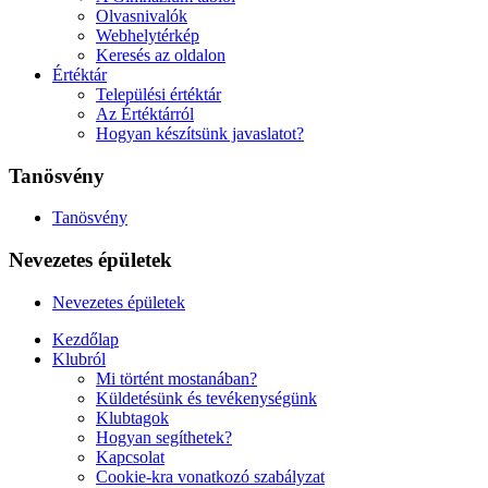
Olvasnivalók
Webhelytérkép
Keresés az oldalon
Értéktár
Települési értéktár
Az Értéktárról
Hogyan készítsünk javaslatot?
Tanösvény
Tanösvény
Nevezetes épületek
Nevezetes épületek
Kezdőlap
Klubról
Mi történt mostanában?
Küldetésünk és tevékenységünk
Klubtagok
Hogyan segíthetek?
Kapcsolat
Cookie-kra vonatkozó szabályzat