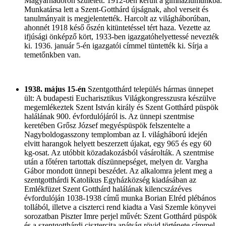
Magyarnádoron született. 1912-ben került a gimnáziumunkba.
Munkatársa lett a Szent-Gotthárd újságnak, ahol verseit és
tanulmányait is megjelentették. Harcolt az világháborúban,
ahonnét 1918 késő őszén kitüntetéssel tért haza. Vezette az
ifjúsági önképző kört, 1933-ben igazgatóhelyettessé nevezték
ki. 1936. január 5-én igazgatói címmel tüntették ki. Sírja a
temetőnkben van.
1938. május 15-én
Szentgotthárd település hármas ünnepet
ült: A budapesti Eucharisztikus Világkongresszusra készülve
megemlékeztek Szent István király és Szent Gotthárd püspök
halálának 900. évfordulójáról is. Az ünnepi szentmise
keretében Grősz József megyéspüspök felszentelte a
Nagyboldogasszony templomban az I. világháború idején
elvitt harangok helyett beszerzett újakat, egy 965 és egy 60
kg-osat. Az utóbbit közadakozásból vásárolták. A szentmise
után a főtéren tartottak díszünnepséget, melyen dr. Vargha
Gábor mondott ünnepi beszédet. Az alkalomra jelent meg a
szentgotthárdi Katolikus Egyházközség kiadásában az
Emlékfüzet Szent Gotthárd halálának kilencszázéves
évfordulóján 1038-1938 című munka Borian Elréd plébános
tollából, illetve a ciszterci rend kiadta a Vasi Szemle könyvei
sorozatban Piszter Imre perjel művét: Szent Gotthárd püspök
és a szentgotthárdi cisztercita apátság rövid története címmel.