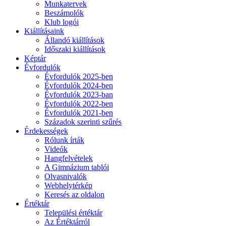
Munkatervek
Beszámolók
Klub logói
Kiállításaink
Állandó kiállítások
Időszaki kiállítások
Képtár
Évfordulók
Évfordulók 2025-ben
Évfordulók 2024-ben
Évfordulók 2023-ban
Évfordulók 2022-ben
Évfordulók 2021-ben
Századok szerinti szűrés
Érdekességek
Rólunk írták
Videók
Hangfelvételek
A Gimnázium tablói
Olvasnivalók
Webhelytérkép
Keresés az oldalon
Értéktár
Települési értéktár
Az Értéktárról