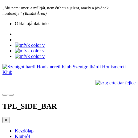
„Aki nem ismeri a múltját, nem értheti a jelent, amely a jövőnek
hordozója.”
(Tamási Áron)
Oldal ajánlataink:
Szentgotthárdi Honismereti
Klub
TPL_SIDE_BAR
×
Kezdőlap
Klubról