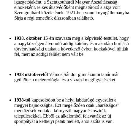
igazgatójaként, a Szentgotthárdi Magyar Asztaltársaság
elnökeként, lelkes állatvédőként meghatározó alakja volt
Szentgotthárd közéletének. 1921-ben vonult nyugállományba.
Sírja a régi temetőnk díszsorában található.
1938. október 15-én
szavazta meg a képviselő-testület, hogy
a nagyközségen átvonuló addig kátrány és makadám borítású
törvényhatósági utakat a következő évben kockakővel újítják
fel, mert az addigi felület nem vált be.
1938 októberétől
Vámos Sándor gimnáziumi tanár már
gyűjtötte a meteorológiai és a vízrajzi megfigyeléseket.
1938-tól
kapcsolódott be a helyi labdarúgó egyesület a
megyei bajnokságba. Ezt megelőzően csak „barátságos”
mérkőzések voltak a környező magyar és osztrák
településekkel. Ebből az alkalomból felavatták az új
sportpályát a kethelyi patak mellett, ahol azóta is van.