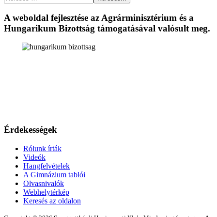
A weboldal fejlesztése az Agrárminisztérium és a
Hungarikum Bizottság támogatásával valósult meg.
Érdekességek
Rólunk írták
Videók
Hangfelvételek
A Gimnázium tablói
Olvasnivalók
Webhelytérkép
Keresés az oldalon