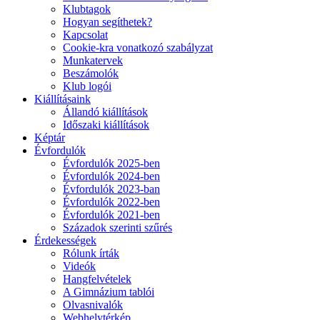
Klubtagok
Hogyan segíthetek?
Kapcsolat
Cookie-kra vonatkozó szabályzat
Munkatervek
Beszámolók
Klub logói
Kiállításaink
Állandó kiállítások
Időszaki kiállítások
Képtár
Évfordulók
Évfordulók 2025-ben
Évfordulók 2024-ben
Évfordulók 2023-ban
Évfordulók 2022-ben
Évfordulók 2021-ben
Századok szerinti szűrés
Érdekességek
Rólunk írták
Videók
Hangfelvételek
A Gimnázium tablói
Olvasnivalók
Webhelytérkép