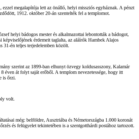
 ezzel megalapítója lett az önálló, helyi missziós egyháznak. A pénzt
zdődött, 1912. október 20-án szentelték fel a templomot.
zsef helyi bádogos mester és alkalmazottai lebontották a bádogot,
si képviselőjének érdemeit taglalta, az aláírók Hambek Alajos
s 31-én teljes terjedelemben közölt.
gyomány szerint az 1899-ban elhunyt özvegy koldusasszony, Kalamár
y 8 éven át folyt saját erőből. A templom nevezetessége, hogy itt
is őrzi.
ly volt.
áltatásai még: belföldre, Ausztriába és Németországba 1.000 koronát
és és felügyelet tekintetében is a szentgotthárdi postához tartozott.