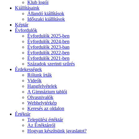
Klub logói
Kiállításaink
Állandó kiállítások
Időszaki kiállítások
Képtár
Évfordulók
Évfordulók 2025-ben
Évfordulók 2024-ben
Évfordulók 2023-ban
Évfordulók 2022-ben
Évfordulók 2021-ben
Századok szerinti szűrés
Érdekességek
Rólunk írták
Videók
Hangfelvételek
A Gimnázium tablói
Olvasnivalók
Webhelytérkép
Keresés az oldalon
Értéktár
Települési értéktár
Az Értéktárról
Hogyan készítsünk javaslatot?