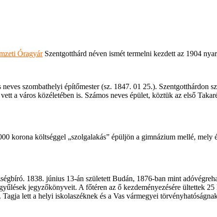
mzeti Óragyár
Szentgotthárd néven ismét termelni kezdett az 1904 nyarán
neves szombathelyi építőmester (sz. 1847. 01 25.). Szentgotthárdon szü
 vett a város közéletében is. Számos neves épület, köztük az első Taka
00 korona költséggel „szolgalakás” épüljön a gimnázium mellé, mely épüle
ségbíró. 1838. június 13-án született Budán, 1876-ban mint adóvégreha
gyűlések jegyzőkönyveit. A főtéren az ő kezdeményezésére ültettek 25 há
t. Tagja lett a helyi iskolaszéknek és a Vas vármegyei törvényhatóságnak