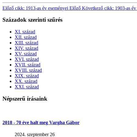
Előző cikk: 1913-as év eseményei
Előző
Következő cikk: 1903-as é
Századok szerinti szűrés
XI. század
XII. század
XIII. század
XIV. század
XV. század
XVI. század
XVII. század
XVIII. század
XIX. század
XX. század
XXI. század
Népszerű írásaink
2018 - 70 éve halt meg Vargha Gábor
2024. szeptember 26