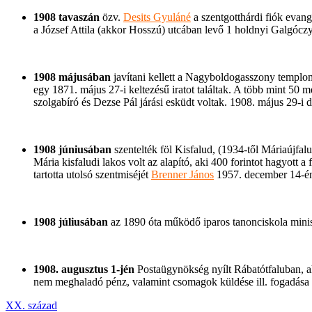
1908 tavaszán
özv.
Desits Gyuláné
a szentgotthárdi fiók evang
a József Attila (akkor Hosszú) utcában levő 1 holdnyi Galgóczy
1908 májusában
javítani kellett a Nagyboldogasszony templom
egy 1871. május 27-i keltezésű iratot találtak. A több mint 50 
szolgabíró és Dezse Pál járási esküdt voltak. 1908. május 29-i 
1908 júniusában
szentelték föl Kisfalud, (1934-től Máriaújfal
Mária kisfaludi lakos volt az alapító, aki 400 forintot hagyott a
tartotta utolsó szentmiséjét
Brenner János
1957. december 14-én.
1908 júliusában
az 1890 óta működő iparos tanonciskola minisz
1908. augusztus 1-jén
Postaügynökség nyílt Rábatótfaluban, ah
nem meghaladó pénz, valamint csomagok küldése ill. fogadása és 
XX. század