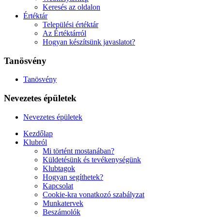
Keresés az oldalon
Értéktár
Települési értéktár
Az Értéktárról
Hogyan készítsünk javaslatot?
Tanösvény
Tanösvény
Nevezetes épületek
Nevezetes épületek
Kezdőlap
Klubról
Mi történt mostanában?
Küldetésünk és tevékenységünk
Klubtagok
Hogyan segíthetek?
Kapcsolat
Cookie-kra vonatkozó szabályzat
Munkatervek
Beszámolók