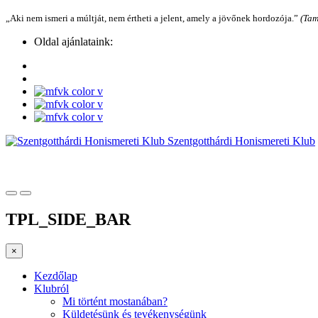
„Aki nem ismeri a múltját, nem értheti a jelent, amely a jövőnek hordozója.”
(Tam
Oldal ajánlataink:
Szentgotthárdi Honismereti Klub
TPL_SIDE_BAR
×
Kezdőlap
Klubról
Mi történt mostanában?
Küldetésünk és tevékenységünk