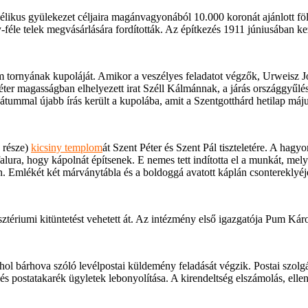
élikus gyülekezet céljaira magánvagyonából 10.000 koronát ajánlott föl,
-féle telek megvásárlására fordították. Az építkezés 1911 júniusában ke
 tornyának kupoláját. Amikor a veszélyes feladatot végzők, Urweisz Jó
méter magasságban elhelyezett irat Széll Kálmánnak, a járás országgyűlé
dátummal újabb írás került a kupolába, amit a Szentgotthárd hetilap máju
u része)
kicsiny templom
át Szent Péter és Szent Pál tiszteletére. A ha
 falura, hogy kápolnát építsenek. E nemes tett indította el a munkát, mel
 Emlékét két márványtábla és a boldoggá avatott káplán csontereklyéje 
tériumi kitüntetést vehetett át. Az intézmény első igazgatója Pum Káro
ol bárhova szóló levélpostai küldemény feladását végzik. Postai szolg
postatakarék ügyletek lebonyolítása. A kirendeltség elszámolás, ellenőrz