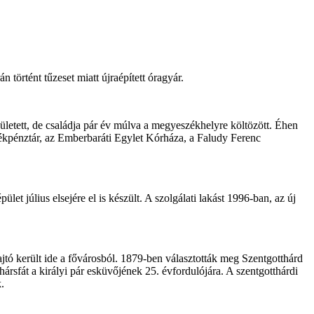
 történt tűzeset miatt újraépített óragyár.
letett, de családja pár év múlva a megyeszékhelyre költözött. Éhen
rékpénztár, az Emberbaráti Egylet Kórháza, a Faludy Ferenc
t július elsejére el is készült. A szolgálati lakást 1996-ban, az új
jtó került ide a fővárosból. 1879-ben választották meg Szentgotthárd
rsfát a királyi pár esküvőjének 25. évfordulójára. A szentgotthárdi
.