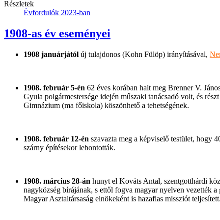
Részletek
Évfordulók 2023-ban
1908-as év eseményei
1908 januárjától
új tulajdonos (Kohn Fülöp) irányításával,
Ne
1908. február 5-én
62 éves korában halt meg Brenner V. János 
Gyula polgármestersége idején műszaki tanácsadó volt, és részt
Gimnázium (ma főiskola) köszönhető a tehetségének.
1908. február 12-én
szavazta meg a képviselő testület, hogy 40
szárny építésekor lebontották.
1908. március 28-án
hunyt el Kováts Antal, szentgotthárdi köz
nagyközség bírájának, s ettől fogva magyar nyelven vezették a 
Magyar Asztaltársaság elnökeként is hazafias missziót teljesítet