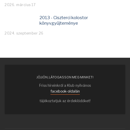
2026. március 17
2013 - Ciszterci kolostor
könyvgyűjteménye
2024. szeptember 26
JÖJJÖN, LÁTOGASSON MEG MINKET!
Friss híreinkről a Klub nyilvános
facebook-oldalán
tájékoztatjuk az érdeklődőket!