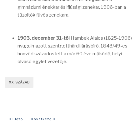
gimnáziumi énekkar és ifjúsági zenekar, 1906-ban a
tűzoltók fúvós zenekara.
1903. december 31-től
Hambek Alajos (1825-1906)
nyugalmazott szentgotthárdi járásbíró, 1848/49-es
honvéd százados lett a már 60 éve működő, helyi
olvasó egylet vezetője.
XX. SZÁZAD
Előző cikk: 1908-as év eseményei
Következő cikk: 1898-as év eseményei
Előző
Következő