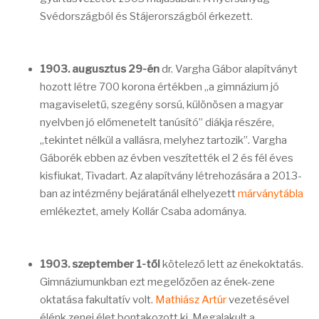
Svédországból és Stájerországból érkezett.
1903. augusztus 29-én
dr. Vargha Gábor alapítványt
hozott létre 700 korona értékben „a gimnázium jó
magaviseletű, szegény sorsú, különösen a magyar
nyelvben jó előmenetelt tanúsító” diákja részére,
„tekintet nélkül a vallásra, melyhez tartozik”. Vargha
Gáborék ebben az évben veszítették el 2 és fél éves
kisfiukat, Tivadart. Az alapítvány létrehozására a 2013-
ban az intézmény bejáratánál elhelyezett
márványtábla
emlékeztet, amely Kollár Csaba adománya.
1903. szeptember 1-től
kötelező lett az énekoktatás.
Gimnáziumunkban ezt megelőzően az ének-zene
oktatása fakultatív volt.
Mathiász Artúr
vezetésével
élénk zenei élet bontakozott ki. Megalakult a