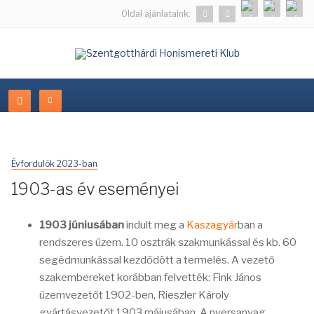
Oldal ajánlataink:
Évfordulók 2023-ban
1903-as év eseményei
1903 júniusában
indult meg a
Kaszagyár
ban a
rendszeres üzem. 10 osztrák szakmunkással és kb. 60
segédmunkással kezdődött a termelés. A vezető
szakembereket korábban felvették: Fink János
üzemvezetőt 1902-ben, Rieszler Károly
gyártásvezetőt 1903 májusában. A nyersanyag