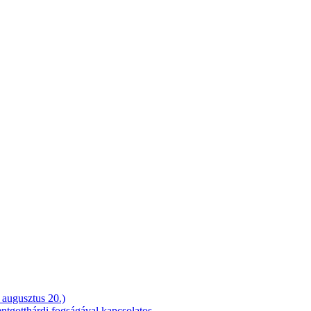
 augusztus 20.)
entgotthárdi fogságával kapcsolatos