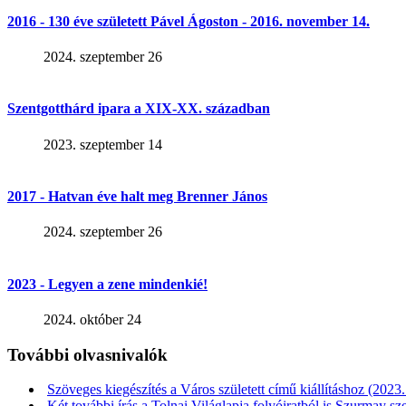
2016 - 130 éve született Pável Ágoston - 2016. november 14.
2024. szeptember 26
Szentgotthárd ipara a XIX-XX. században
2023. szeptember 14
2017 - Hatvan éve halt meg Brenner János
2024. szeptember 26
2023 - Legyen a zene mindenkié!
2024. október 24
További olvasnivalók
Szöveges kiegészítés a Város született című kiállításhoz (2023.
Két további írás a Tolnai Világlapja folyóiratból is Szurmay sz