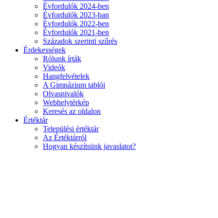
Évfordulók 2024-ben
Évfordulók 2023-ban
Évfordulók 2022-ben
Évfordulók 2021-ben
Századok szerinti szűrés
Érdekességek
Rólunk írták
Videók
Hangfelvételek
A Gimnázium tablói
Olvasnivalók
Webhelytérkép
Keresés az oldalon
Értéktár
Települési értéktár
Az Értéktárról
Hogyan készítsünk javaslatot?