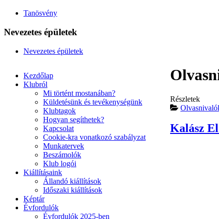
Tanösvény
Nevezetes épületek
Nevezetes épületek
Olvasn
Kezdőlap
Klubról
Mi történt mostanában?
Részletek
Küldetésünk és tevékenységünk
Olvasnivaló
Klubtagok
Hogyan segíthetek?
Kalász El
Kapcsolat
Cookie-kra vonatkozó szabályzat
Munkatervek
Beszámolók
Klub logói
Kiállításaink
Állandó kiállítások
Időszaki kiállítások
Képtár
Évfordulók
Évfordulók 2025-ben