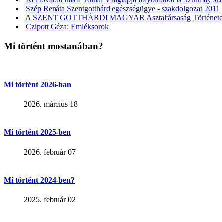
Szép Renáta Szentgotthárd egészségügye - szakdolgozat 2011
A SZENT GOTTHÁRDI MAGYAR Asztaltársaság Történet
Czipott Géza: Emléksorok
Mi történt mostanában?
Mi történt 2026-ban
2026. március 18
Mi történt 2025-ben
2026. február 07
Mi történt 2024-ben?
2025. február 02