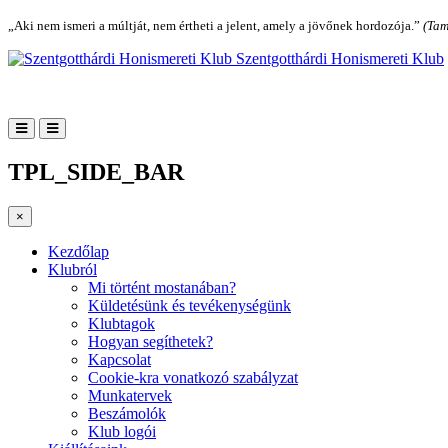
„Aki nem ismeri a múltját, nem értheti a jelent, amely a jövőnek hordozója.”
(Tam
Szentgotthárdi Honismereti Klub
TPL_SIDE_BAR
×
Kezdőlap
Klubról
Mi történt mostanában?
Küldetésünk és tevékenységünk
Klubtagok
Hogyan segíthetek?
Kapcsolat
Cookie-kra vonatkozó szabályzat
Munkatervek
Beszámolók
Klub logói