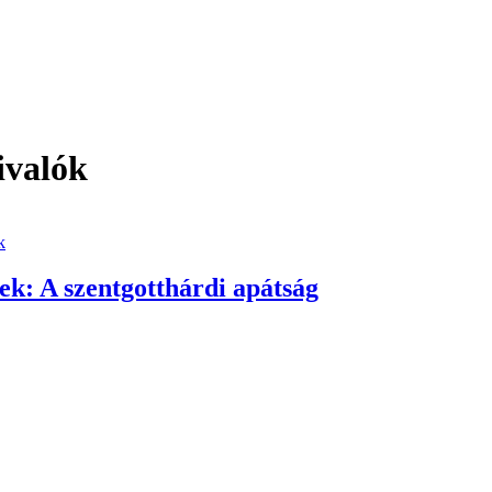
ivalók
k
ek: A szentgotthárdi apátság