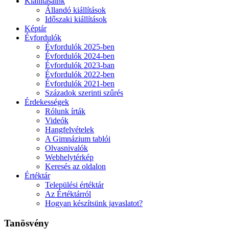
Kiállításaink
Állandó kiállítások
Időszaki kiállítások
Képtár
Évfordulók
Évfordulók 2025-ben
Évfordulók 2024-ben
Évfordulók 2023-ban
Évfordulók 2022-ben
Évfordulók 2021-ben
Századok szerinti szűrés
Érdekességek
Rólunk írták
Videók
Hangfelvételek
A Gimnázium tablói
Olvasnivalók
Webhelytérkép
Keresés az oldalon
Értéktár
Települési értéktár
Az Értéktárról
Hogyan készítsünk javaslatot?
Tanösvény