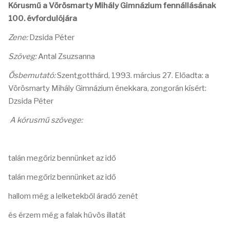
Kórusmű a Vörösmarty Mihály Gimnázium fennállásának
100. évfordulójára
Zene:
Dzsida Péter
Szöveg:
Antal Zsuzsanna
Ősbemutató:
Szentgotthárd, 1993. március 27. Előadta: a
Vörösmarty Mihály Gimnázium énekkara, zongorán kísért:
Dzsida Péter
A kórusmű szövege:
talán megőriz bennünket az idő
talán megőriz bennünket az idő
hallom még a lelketekből áradó zenét
és érzem még a falak hűvös illatát