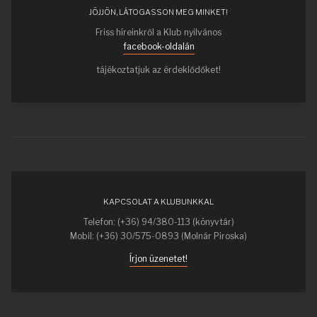
JÖJJÖN, LÁTOGASSON MEG MINKET!
Friss híreinkről a Klub nyilvános
facebook-oldalán
tájékoztatjuk az érdeklődőket!
KAPCSOLAT A KLUBUNKKAL
Telefon: (+36) 94/380-113 (könyvtár)
Mobil: (+36) 30/575-0893 (Molnár Piroska)
Írjon üzenetet!