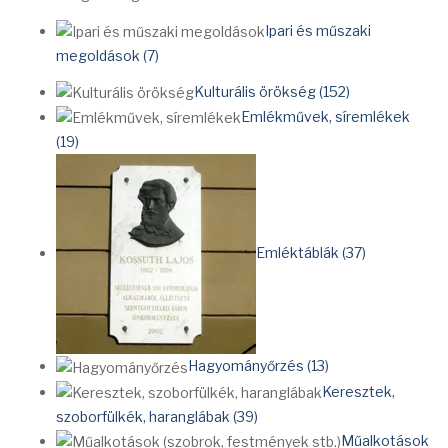
Ipari és műszaki
megoldások (7)
Kulturális örökség (152)
Emlékművek, síremlékek
(19)
Emléktáblák (37)
Hagyományőrzés (13)
Keresztek,
szoborfülkék, haranglábak (39)
Műalkotások