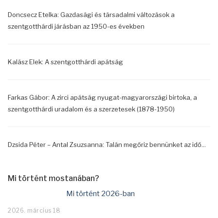
Doncsecz Etelka: Gazdasági és társadalmi változások a
szentgotthárdi járásban az 1950-es években
Kalász Elek: A szentgotthárdi apátság
Farkas Gábor: A zirci apátság nyugat-magyarországi birtoka, a
szentgotthárdi uradalom és a szerzetesek (1878-1950)
Dzsida Péter – Antal Zsuzsanna: Talán megőriz bennünket az idő...
Mi történt mostanában?
Mi történt 2026-ban
2026. március 18