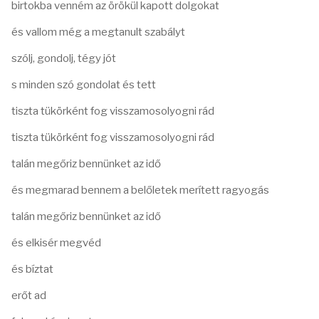
birtokba venném az örökül kapott dolgokat
és vallom még a megtanult szabályt
szólj, gondolj, tégy jót
s minden szó gondolat és tett
tiszta tükörként fog visszamosolyogni rád
tiszta tükörként fog visszamosolyogni rád
talán megőriz bennünket az idő
és megmarad bennem a belőletek merített ragyogás
talán megőriz bennünket az idő
és elkisér megvéd
és bíztat
erőt ad