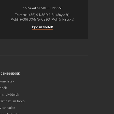
KAPCSOLAT A KLUBUNKKAL
Telefon: (+36) 94/380-113 (könyvtár)
Mobil: (+36) 30/575-0893 (Molnár Piroska)
Írjon üzenetet!
RDEKESSÉGEK
lunk írták
ideók
ngfelvételek
Gimnázium tablói
vasnivalók