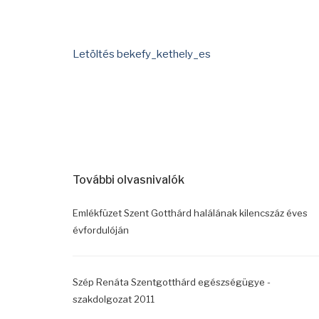
Letöltés bekefy_kethely_es
További olvasnivalók
Emlékfüzet Szent Gotthárd halálának kilencszáz éves
évfordulóján
Szép Renáta Szentgotthárd egészségügye -
szakdolgozat 2011