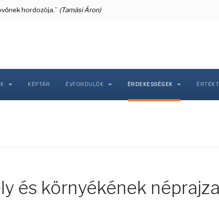
 jövőnek hordozója.”
(Tamási Áron)
NK
KÉPTÁR
ÉVFORDULÓK
ÉRDEKESSÉGEK
ÉRTÉK
ly és környékének néprajz