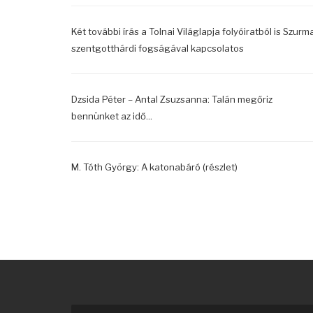
Két további írás a Tolnai Világlapja folyóiratból is Szurm
szentgotthárdi fogságával kapcsolatos
Dzsida Péter – Antal Zsuzsanna: Talán megőriz
bennünket az idő...
M. Tóth György: A katonabáró (részlet)