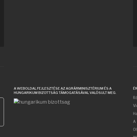
A WEBOLDAL FEJLESZTÉSE AZ AGRÁRMINISZTÉRIUM ÉS A
É
HUNGARIKUM BIZOTTSÁG TÁMOGATÁSÁVAL VALÓSULT MEG.
Ró
V
Ha
A 
Ol