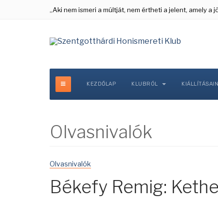
„Aki nem ismeri a múltját, nem értheti a jelent, amely a
KEZDŐLAP
KLUBRÓL
KIÁLLÍTÁSAI
Olvasnivalók
Olvasnivalók
Békefy Remig: Kethe