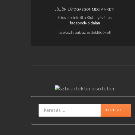
JÖJJÖN, LÁTOGASSON MEG MINKET!
Friss híreinkről a Klub nyilvános
facebook-oldalán
tájékoztatjuk az érdeklődőket!
Keresés...
KERESÉS...