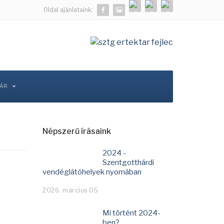
Oldal ajánlataink:
TÁR
Népszerű írásaink
2024 -
Szentgotthárdi
vendéglátóhelyek nyomában
a
2026. március 05
Mi történt 2024-
ben?