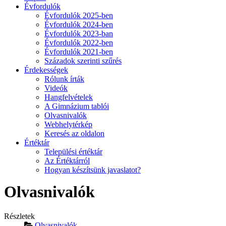
Évfordulók
Évfordulók 2025-ben
Évfordulók 2024-ben
Évfordulók 2023-ban
Évfordulók 2022-ben
Évfordulók 2021-ben
Századok szerinti szűrés
Érdekességek
Rólunk írták
Videók
Hangfelvételek
A Gimnázium tablói
Olvasnivalók
Webhelytérkép
Keresés az oldalon
Értéktár
Települési értéktár
Az Értéktárról
Hogyan készítsünk javaslatot?
Olvasnivalók
Részletek
Olvasnivalók