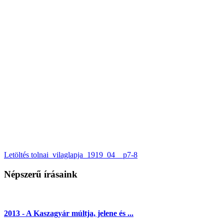
Letöltés tolnai_vilaglapja_1919_04__p7-8
Népszerű írásaink
2013 - A Kaszagyár múltja, jelene és ...