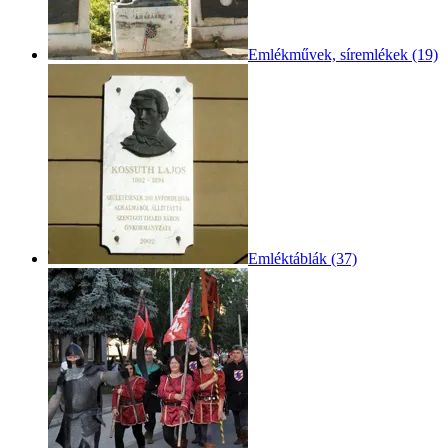
Emlékművek, síremlékek (19)
Emléktáblák (37)