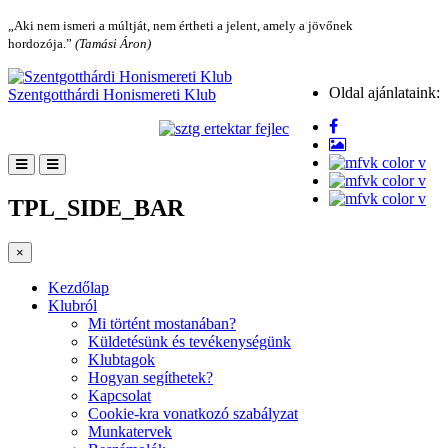
„Aki nem ismeri a múltját, nem értheti a jelent, amely a jövőnek
hordozója.”
(Tamási Áron)
Oldal ajánlataink:
Szentgotthárdi Honismereti Klub
TPL_SIDE_BAR
×
Kezdőlap
Klubról
Mi történt mostanában?
Küldetésünk és tevékenységünk
Klubtagok
Hogyan segíthetek?
Kapcsolat
Cookie-kra vonatkozó szabályzat
Munkatervek