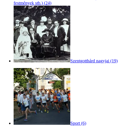
festmények stb.) (24)
Szentgotthárd nagyjai (19)
Sport (6)