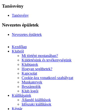
Tanösvény
Tanösvény
Nevezetes épületek
Nevezetes épületek
Kezdőlap
Klubról
Mi történt mostanában?
Küldetésünk és tevékenységünk
Klubtagok
Hogyan segíthetek?
Kapcsolat
Cookie-kra vonatkozó szabályzat
Munkatervek
Beszámolók
Klub logói
Kiállításaink
Állandó kiállítások
Időszaki kiállítások
Képtár