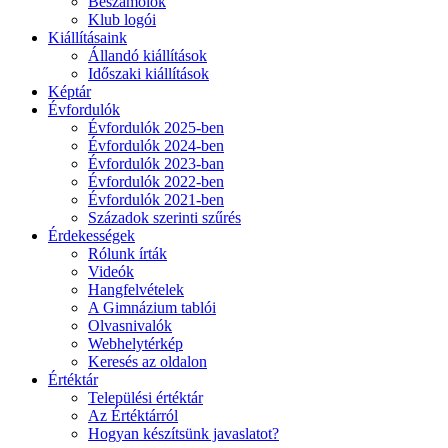
Beszámolók
Klub logói
Kiállításaink
Állandó kiállítások
Időszaki kiállítások
Képtár
Évfordulók
Évfordulók 2025-ben
Évfordulók 2024-ben
Évfordulók 2023-ban
Évfordulók 2022-ben
Évfordulók 2021-ben
Századok szerinti szűrés
Érdekességek
Rólunk írták
Videók
Hangfelvételek
A Gimnázium tablói
Olvasnivalók
Webhelytérkép
Keresés az oldalon
Értéktár
Települési értéktár
Az Értéktárról
Hogyan készítsünk javaslatot?