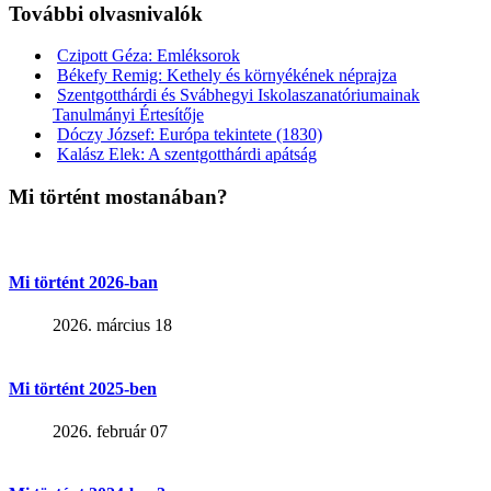
További olvasnivalók
Czipott Géza: Emléksorok
Békefy Remig: Kethely és környékének néprajza
Szentgotthárdi és Svábhegyi Iskolaszanatóriumainak
Tanulmányi Értesítője
Dóczy József: Európa tekintete (1830)
Kalász Elek: A szentgotthárdi apátság
Mi történt mostanában?
Mi történt 2026-ban
2026. március 18
Mi történt 2025-ben
2026. február 07