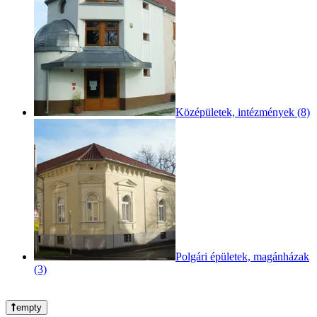
Középületek, intézmények (8)
Polgári épületek, magánházak
(3)
empty