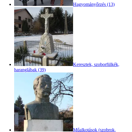
Hagyományőrzés (13)
Keresztek, szoborfülkék,
haranglábak (39)
Műalkotások (szobrok,