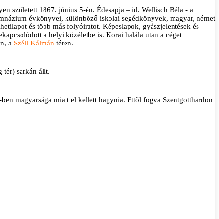
en született 1867. június 5-én. Édesapja – id. Wellisch Béla - a
a Gimnázium évkönyvei, különböző iskolai segédkönyvek, magyar, német
etilapot és több más folyóiratot. Képeslapok, gyászjelentések és
pcsolódott a helyi közéletbe is. Korai halála után a céget
en, a
Széll Kálmán
téren.
tér) sarkán állt.
ben magyarsága miatt el kellett hagynia. Ettől fogva Szentgotthárdon