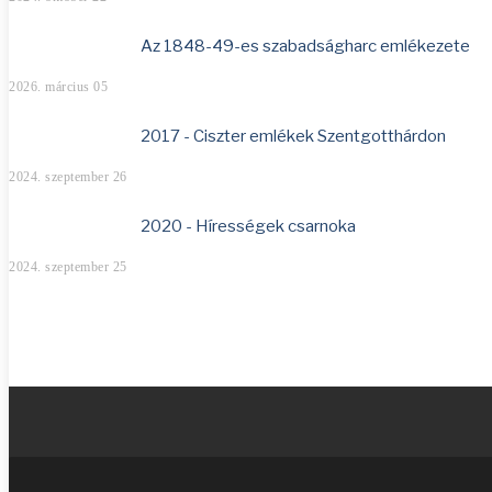
Az 1848-49-es szabadságharc emlékezete
2026. március 05
2017 - Ciszter emlékek Szentgotthárdon
2024. szeptember 26
2020 - Hírességek csarnoka
2024. szeptember 25