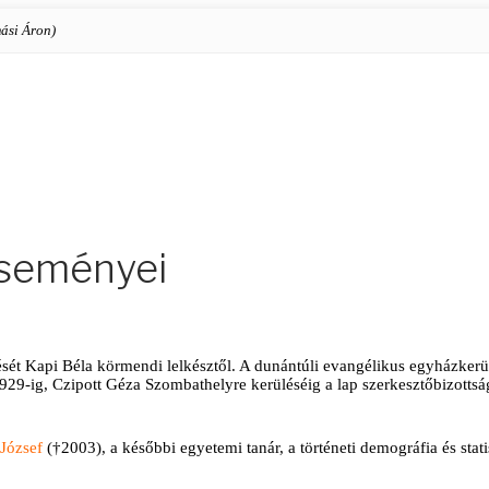
ási Áron)
eseményei
sét Kapi Béla körmendi lelkésztől. A dunántúli evangélikus egyházkerület
929-ig, Czipott Géza Szombathelyre kerüléséig a lap szerkesztőbizottsá
József
(†2003), a későbbi egyetemi tanár, a történeti demográfia és stati