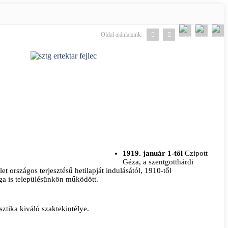
Oldal ajánlataink:
1919. január 1-től
Czipott
Géza, a szentgotthárdi
 országos terjesztésű hetilapját indulásától, 1910-től
ga is településünkön működött.
sztika kiváló szaktekintélye.