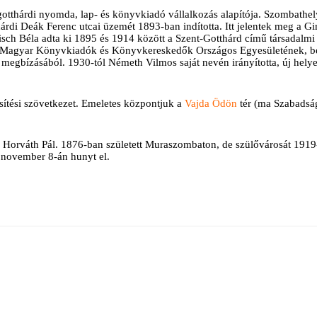
tgotthárdi nyomda, lap- és könyvkiadó vállalkozás alapítója. Szombathely
hárdi Deák Ferenc utcai üzemét 1893-ban indította. Itt jelentek meg 
sch Béla adta ki 1895 és 1914 között a Szent-Gotthárd című társadalmi h
 a Magyar Könyvkiadók és Könyvkereskedők Országos Egyesületének, beka
 megbízásából. 1930-tól Németh Vilmos saját nevén irányította, új hely
sítési szövetkezet. Emeletes központjuk a
Vajda Ödön
tér (ma Szabadság 
i Horváth Pál. 1876-ban született Muraszombaton, de szülővárosát 1919-
. november 8-án hunyt el.