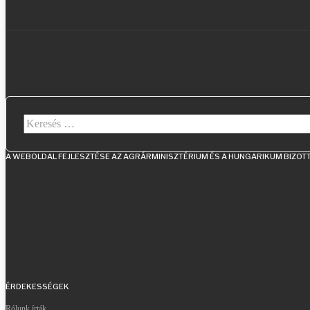
Keresés...
A WEBOLDAL FEJLESZTÉSE AZ AGRÁRMINISZTÉRIUM ÉS A HUNGARIKUM BIZO
ÉRDEKESSÉGEK
Rólunk írták