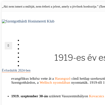
„Aki nem ismeri a múltját, nem értheti a jelent, amely a jövőnek hordozója.”
(Tam
KEZDŐLAP
KLUBRÓL
KIÁLLÍTÁSAINK
KÉPTÁR
1919-es év 
ÉVFORDULÓK
ÉRDEKESSÉGEK
ÉRTÉKTÁR
Évfordulók 2024-ben
evangélikus lelkész vette át a
Harangszó
című hetilap szerkeszté
Szentgotthárdon, a
Wellisch nyomdában
nyomtatták. 1919-től 1
1919. szeptember 30-án
született Vasszentmihályon
Kovacsics 