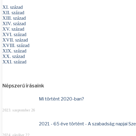
XI. század
XII. század
XIII. század
XIV. század
XV. század
XVI. század
XVII. század
XVIII. század
XIX. század
XX. század
XXI. század
Népszerű írásaink
Mi történt 2020-ban?
2023. szeptember 26
2021 - 65 éve történt - A szabadság napjai Sz
2024. október 22