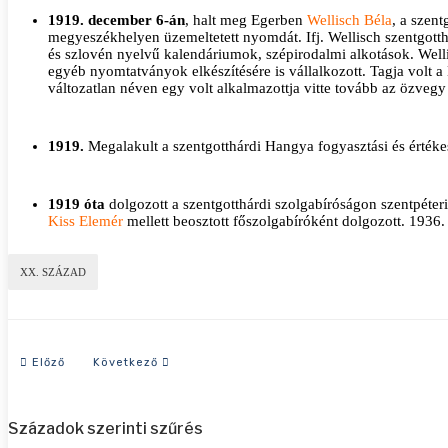
1919. december 6-án
, halt meg Egerben
Wellisch Béla
, a szen
megyeszékhelyen üzemeltetett nyomdát. Ifj. Wellisch szentgott
és szlovén nyelvű kalendáriumok, szépirodalmi alkotások. Welli
egyéb nyomtatványok elkészítésére is vállalkozott. Tagja volt
változatlan néven egy volt alkalmazottja vitte tovább az özvegy
1919.
Megalakult a szentgotthárdi Hangya fogyasztási és értéke
1919 óta
dolgozott a szentgotthárdi szolgabíróságon szentpéter
Kiss Elemér
mellett beosztott főszolgabíróként dolgozott. 1936
XX. SZÁZAD
Előző cikk: 1924-es év eseményei
Következő cikk: 1914-es év eseményei
Előző
Következő
Századok szerinti szűrés