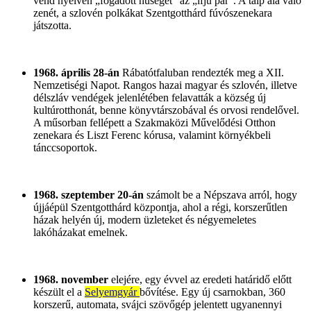
vend nyelven „fogadott hűséget” az „ifjú pár”. A talp alá való
zenét, a szlovén polkákat Szentgotthárd fúvószenekara
játszotta.
1968. április 28-án
Rábatótfaluban rendezték meg a XII.
Nemzetiségi Napot. Rangos hazai magyar és szlovén, illetve
délszláv vendégek jelenlétében felavatták a község új
kultúrotthonát, benne könyvtárszobával és orvosi rendelővel.
A műsorban fellépett a Szakmaközi Művelődési Otthon
zenekara és Liszt Ferenc kórusa, valamint környékbeli
tánccsoportok.
1968. szeptember 20-án
számolt be a Népszava arról, hogy
újjáépül Szentgotthárd központja, ahol a régi, korszerűtlen
házak helyén új, modern üzleteket és négyemeletes
lakóházakat emelnek.
1968. november
elejére, egy évvel az eredeti határidő előtt
készült el a
Selyemgyár
bővítése. Egy új csarnokban, 360
korszerű, automata, svájci szövőgép jelentett ugyanennyi