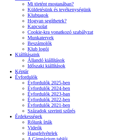
Mi történt mostanában?
Küldetésünk és tevékenységünk
Klubtagok
Hogyan segíthetek?
Kapcsolat
Cookie-kra vonatkozó szabályzat
Munkatervek
Beszámolók
Klub logói
Kiállításaink
Állandó kiállítások
Időszaki kiállítások
Képtár
Évfordulók
Évfordulók 2025-ben
Évfordulók 2024-ben
Évfordulók 2023-ban
Évfordulók 2022-ben
Évfordulók 2021-ben
Századok szerinti szűrés
Érdekességek
Rólunk írták
Videók
Hangfelvételek
A Gimnázium tablói