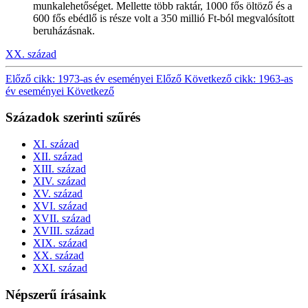
munkalehetőséget. Mellette több raktár, 1000 fős öltöző és a
600 fős ebédlő is része volt a 350 millió Ft-ból megvalósított
beruházásnak.
XX. század
Előző cikk: 1973-as év eseményei
Előző
Következő cikk: 1963-as
év eseményei
Következő
Századok szerinti szűrés
XI. század
XII. század
XIII. század
XIV. század
XV. század
XVI. század
XVII. század
XVIII. század
XIX. század
XX. század
XXI. század
Népszerű írásaink