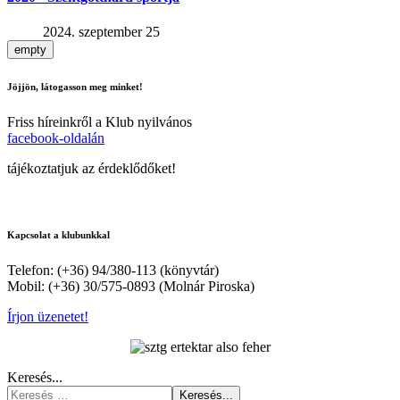
2024. szeptember 25
empty
Jöjjön, látogasson meg minket!
Friss híreinkről a Klub nyilvános
facebook-oldalán
tájékoztatjuk az érdeklődőket!
Kapcsolat a klubunkkal
Telefon: (+36) 94/380-113 (könyvtár)
Mobil: (+36) 30/575-0893 (Molnár Piroska)
Írjon üzenetet!
Keresés...
Keresés...