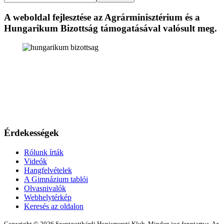
A weboldal fejlesztése az Agrárminisztérium és a
Hungarikum Bizottság támogatásával valósult meg.
Érdekességek
Rólunk írták
Videók
Hangfelvételek
A Gimnázium tablói
Olvasnivalók
Webhelytérkép
Keresés az oldalon
Copyright © 2026 Szentgotthárdi Honismereti Klub. Minden jog fenntartva. Az