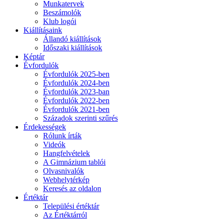
Munkatervek
Beszámolók
Klub logói
Kiállításaink
Állandó kiállítások
Időszaki kiállítások
Képtár
Évfordulók
Évfordulók 2025-ben
Évfordulók 2024-ben
Évfordulók 2023-ban
Évfordulók 2022-ben
Évfordulók 2021-ben
Századok szerinti szűrés
Érdekességek
Rólunk írták
Videók
Hangfelvételek
A Gimnázium tablói
Olvasnivalók
Webhelytérkép
Keresés az oldalon
Értéktár
Települési értéktár
Az Értéktárról