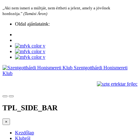
„Aki nem ismeri a múltját, nem értheti a jelent, amely a jövőnek
hordozója.”
(Tamási Áron)
Oldal ajánlataink:
Szentgotthárdi Honismereti
Klub
TPL_SIDE_BAR
×
Kezdőlap
Klubról