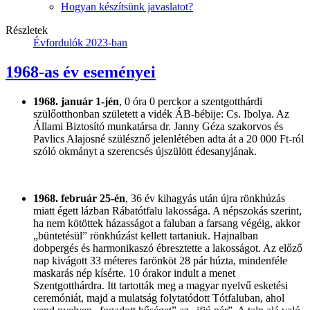
Hogyan készítsünk javaslatot?
Részletek
Évfordulók 2023-ban
1968-as év eseményei
1968. január 1-jén
, 0 óra 0 perckor a szentgotthárdi
szülőotthonban született a vidék ÁB-bébije: Cs. Ibolya. Az
Állami Biztosító munkatársa dr. Janny Géza szakorvos és
Pavlics Alajosné szülésznő jelenlétében adta át a 20 000 Ft-ról
szóló okmányt a szerencsés újszülött édesanyjának.
1968. február 25-én
, 36 év kihagyás után újra rönkhúzás
miatt égett lázban Rábatótfalu lakossága. A népszokás szerint,
ha nem kötöttek házasságot a faluban a farsang végéig, akkor
„büntetésül” rönkhúzást kellett tartaniuk. Hajnalban
dobpergés és harmonikaszó ébresztette a lakosságot. Az előző
nap kivágott 33 méteres farönköt 28 pár húzta, mindenféle
maskarás nép kísérte. 10 órakor indult a menet
Szentgotthárdra. Itt tartották meg a magyar nyelvű esketési
ceremóniát, majd a mulatság folytatódott Tótfaluban, ahol