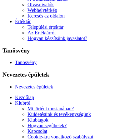
Olvasnivalók
Webhelytérkép
Keresés az oldalon
Értéktár
Települési értéktár
Az Értéktárról
Hogyan készítsünk javaslatot?
Tanösvény
Tanösvény
Nevezetes épületek
Nevezetes épületek
Kezdőlap
Klubról
Mi történt mostanában?
Küldetésünk és tevékenységünk
Klubtagok
Hogyan segíthetek?
Kapcsolat
Cookie-kra vonatkozó szabályzat