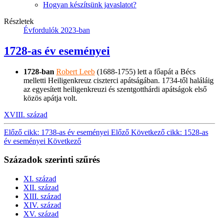
Hogyan készítsünk javaslatot?
Részletek
Évfordulók 2023-ban
1728-as év eseményei
1728-ban
Robert Leeb
(1688-1755) lett a főapát a Bécs
melletti Heiligenkreuz ciszterci apátságában. 1734-től haláláig
az egyesített heiligenkreuzi és szentgotthárdi apátságok első
közös apátja volt.
XVIII. század
Előző cikk: 1738-as év eseményei
Előző
Következő cikk: 1528-as
év eseményei
Következő
Századok szerinti szűrés
XI. század
XII. század
XIII. század
XIV. század
XV. század