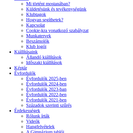
Mi történt mostanában?
Küldetésünk és tevékenységünk
Klubtagok
Hogyan segíthetek?
Kapcsolat
Cookie-kra vonatkozó szabályzat
Munkatervek
Beszámolók
Klub logói
Kiállításaink
Állandó kiállítások
Időszaki kiállítások
Képtár
Évfordulók
Évfordulók 2025-ben
Évfordulók 2024-ben
Évfordulók 2023-ban
Évfordulók 2022-ben
Évfordulók 2021-ben
Századok szerinti szűrés
Érdekességek
Rólunk írták
Videók
Hangfelvételek
A Gimnázium tablói