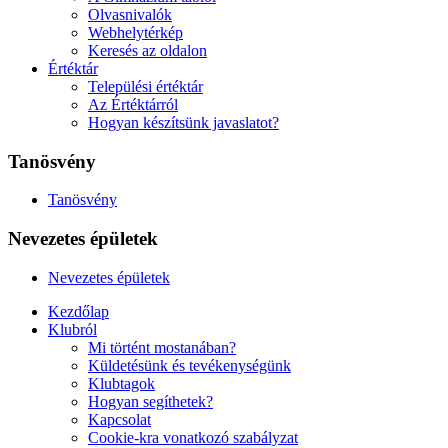
Olvasnivalók
Webhelytérkép
Keresés az oldalon
Értéktár
Települési értéktár
Az Értéktárról
Hogyan készítsünk javaslatot?
Tanösvény
Tanösvény
Nevezetes épületek
Nevezetes épületek
Kezdőlap
Klubról
Mi történt mostanában?
Küldetésünk és tevékenységünk
Klubtagok
Hogyan segíthetek?
Kapcsolat
Cookie-kra vonatkozó szabályzat