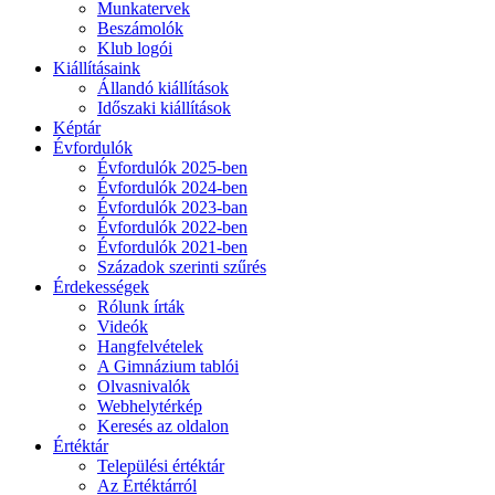
Munkatervek
Beszámolók
Klub logói
Kiállításaink
Állandó kiállítások
Időszaki kiállítások
Képtár
Évfordulók
Évfordulók 2025-ben
Évfordulók 2024-ben
Évfordulók 2023-ban
Évfordulók 2022-ben
Évfordulók 2021-ben
Századok szerinti szűrés
Érdekességek
Rólunk írták
Videók
Hangfelvételek
A Gimnázium tablói
Olvasnivalók
Webhelytérkép
Keresés az oldalon
Értéktár
Települési értéktár
Az Értéktárról