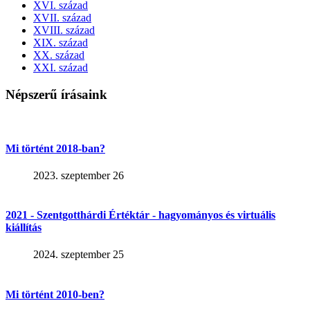
XVI. század
XVII. század
XVIII. század
XIX. század
XX. század
XXI. század
Népszerű írásaink
Mi történt 2018-ban?
2023. szeptember 26
2021 - Szentgotthárdi Értéktár - hagyományos és virtuális
kiállítás
2024. szeptember 25
Mi történt 2010-ben?