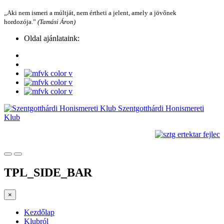
„Aki nem ismeri a múltját, nem értheti a jelent, amely a jövőnek
hordozója.”
(Tamási Áron)
Oldal ajánlataink:
Szentgotthárdi Honismereti
Klub
TPL_SIDE_BAR
×
Kezdőlap
Klubról