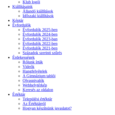
Klub logói
Kiállításaink
Állandó kiállítások
Időszaki kiállítások
Képtár
Évfordulók
Évfordulók 2025-ben
Évfordulók 2024-ben
Évfordulók 2023-ban
Évfordulók 2022-ben
Évfordulók 2021-ben
Századok szerinti szűrés
Érdekességek
Rólunk írták
Videók
Hangfelvételek
A Gimnázium tablói
Olvasnivalók
Webhelytérkép
Keresés az oldalon
Értéktár
Települési értéktár
Az Értéktárról
Hogyan készítsünk javaslatot?