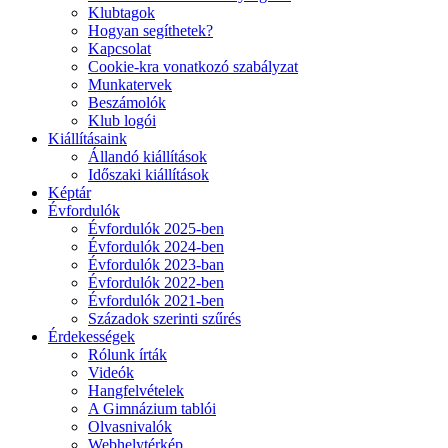
Klubtagok
Hogyan segíthetek?
Kapcsolat
Cookie-kra vonatkozó szabályzat
Munkatervek
Beszámolók
Klub logói
Kiállításaink
Állandó kiállítások
Időszaki kiállítások
Képtár
Évfordulók
Évfordulók 2025-ben
Évfordulók 2024-ben
Évfordulók 2023-ban
Évfordulók 2022-ben
Évfordulók 2021-ben
Századok szerinti szűrés
Érdekességek
Rólunk írták
Videók
Hangfelvételek
A Gimnázium tablói
Olvasnivalók
Webhelytérkép