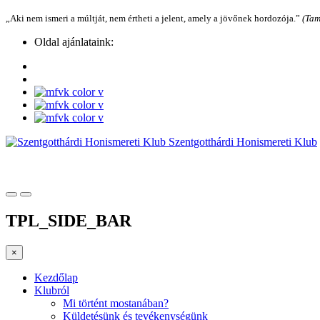
„Aki nem ismeri a múltját, nem értheti a jelent, amely a jövőnek hordozója.”
(Tam
Oldal ajánlataink:
Szentgotthárdi Honismereti Klub
TPL_SIDE_BAR
×
Kezdőlap
Klubról
Mi történt mostanában?
Küldetésünk és tevékenységünk