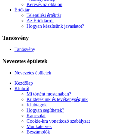
Keresés az oldalon
Értéktár
Települési értéktár
Az Értéktárról
Hogyan készítsünk javaslatot?
Tanösvény
Tanösvény
Nevezetes épületek
Nevezetes épületek
Kezdőlap
Klubról
Mi történt mostanában?
Küldetésünk és tevékenységünk
Klubtagok
Hogyan segíthetek?
Kapcsolat
Cookie-kra vonatkozó szabályzat
Munkatervek
Beszámolók