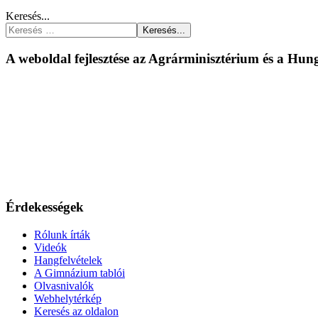
Keresés...
Keresés...
A weboldal fejlesztése az Agrárminisztérium és a Hu
Érdekességek
Rólunk írták
Videók
Hangfelvételek
A Gimnázium tablói
Olvasnivalók
Webhelytérkép
Keresés az oldalon