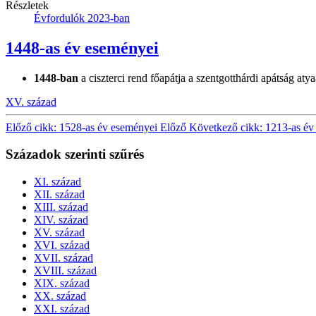
Részletek
Évfordulók 2023-ban
1448-as év eseményei
1448-ban
a ciszterci rend főapátja a szentgotthárdi apátság atya
XV. század
Előző cikk: 1528-as év eseményei
Előző
Következő cikk: 1213-as é
Századok szerinti szűrés
XI. század
XII. század
XIII. század
XIV. század
XV. század
XVI. század
XVII. század
XVIII. század
XIX. század
XX. század
XXI. század