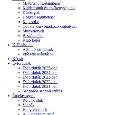
Mi történt mostanában?
Küldetésünk és tevékenységünk
Klubtagok
Hogyan segíthetek?
Kapcsolat
Cookie-kra vonatkozó szabályzat
Munkatervek
Beszámolók
Klub logói
Kiállításaink
Állandó kiállítások
Időszaki kiállítások
Képtár
Évfordulók
Évfordulók 2025-ben
Évfordulók 2024-ben
Évfordulók 2023-ban
Évfordulók 2022-ben
Évfordulók 2021-ben
Századok szerinti szűrés
Érdekességek
Rólunk írták
Videók
Hangfelvételek
A Gimnázium tablói