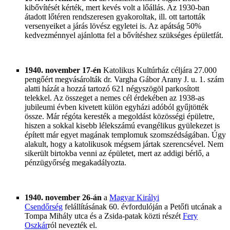
kibővítését kérték, mert kevés volt a lőállás. Az 1930-ban
átadott lőtéren rendszeresen gyakoroltak, ill. ott tartották
versenyeiket a járás lövész egyletei is. Az apátság 50%
kedvezménnyel ajánlotta fel a bővítéshez szükséges épületfát.
1940. november 17-én
Katolikus Kultúrház céljára 27.000
pengőért megvásárolták dr. Vargha Gábor Arany J. u. 1. szám
alatti házát a hozzá tartozó 621 négyszögöl parkosított
telekkel. Az összeget a nemes cél érdekében az 1938-as
jubileumi évben kivetett külön egyházi adóból gyűjtötték
össze. Már régóta keresték a megoldást közösségi épületre,
hiszen a sokkal kisebb lélekszámú evangélikus gyülekezet is
épített már egyet magának templomuk szomszédságában. Úgy
alakult, hogy a katolikusok mégsem jártak szerencsével. Nem
sikerült birtokba venni az épületet, mert az addigi bérlő, a
pénzügyőrség megakadályozta.
1940. november 26-án
a
Magyar Királyi
Csendőrség
felállításának 60. évfordulóján a Petőfi utcának a
Tompa Mihály utca és a Zsida-patak közti részét
Fery
Oszkár
ról nevezték el.