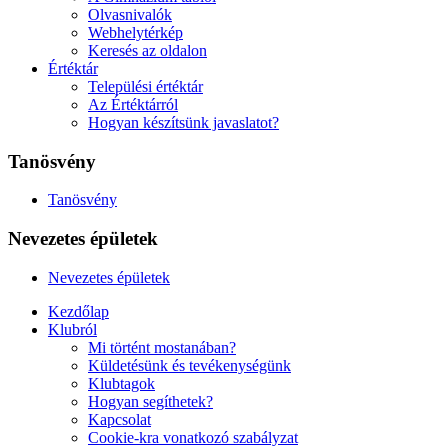
Olvasnivalók
Webhelytérkép
Keresés az oldalon
Értéktár
Települési értéktár
Az Értéktárról
Hogyan készítsünk javaslatot?
Tanösvény
Tanösvény
Nevezetes épületek
Nevezetes épületek
Kezdőlap
Klubról
Mi történt mostanában?
Küldetésünk és tevékenységünk
Klubtagok
Hogyan segíthetek?
Kapcsolat
Cookie-kra vonatkozó szabályzat