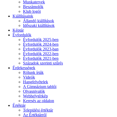
Munkatervek
Beszámolók
Klub logói
Kiállításaink
Állandó kiállítások
Időszaki kiállítások
Képtár
Évfordulók
Évfordulók 2025-ben
Évfordulók 2024-ben
Évfordulók 2023-ban
Évfordulók 2022-ben
Évfordulók 2021-ben
Századok szerinti szűrés
Érdekességek
Rólunk írták
Videók
Hangfelvételek
A Gimnázium tablói
Olvasnivalók
Webhelytérkép
Keresés az oldalon
Értéktár
Települési értéktár
Az Értéktárról