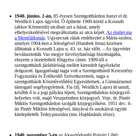
1940. június. 2-án,
85 évesen Szentgotthárdon hunyt el dr.
Weidlich Lajos ügyvéd. Ő építtette 1900-körül a Kossuth
(akkor Körmendi) utcában azt a házat, amely
elhelyezkedésével megváltoztatta az utca képét.
Az épület ma
a Mentőállomás
. Ugyancsak rájuk emlékeztet a Mária-szobor,
amelyet 1904-ben a feleségével (Hambek Irma) közösen
állíttattak a Kossuth Lajos u. 43. sz. ház előtt. – Az ügyvédet
beválasztották Vas megye törvényhatósági bizottságába,
elnyerte a tiszteletbeli főügyész címet. 1909-től a
szentgotthárdi járásbíróság mellett kirendelt ügyészként
dolgozott. Igazgatósági tagja volt a Szentgotthárdi Keresztény
Fogyasztási és Értékesítő Szövetkezetnek, tagja a
szentgotthárdi Közművelődési Egyesületnek, a Gimnáziumot
támogató segélyegyletnek. Fia (ifj. Weidlich Lajos) itt tanult,
később ő is a jogi pályára lépett, Szentgotthárdon közjegyző-
helyettes volt, majd Veszprémben közjegyző. Veje, dr. Pintér
Miklós Szentgotthárdon szolgált közjegyzőként. 1951 dec. 6-
án Pintér Miklóst feleségével, lányával és unokáival együtt
kitelepítették Tedej-pusztára (ma: Hajdúnánás része).
1940. november 5-én
az Akasztódombi Polgári Lőtér