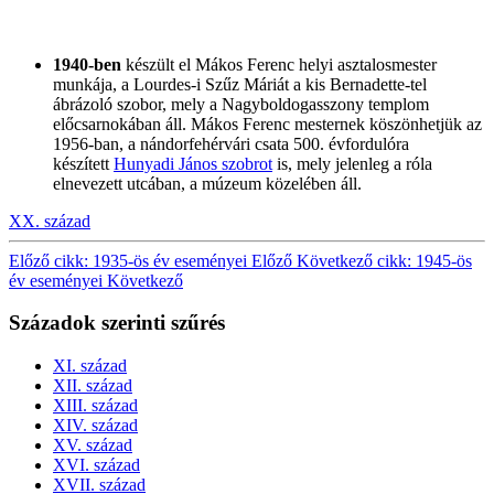
1940-ben
készült el Mákos Ferenc helyi asztalosmester
munkája, a Lourdes-i Szűz Máriát a kis Bernadette-tel
ábrázoló szobor, mely a Nagyboldogasszony templom
előcsarnokában áll. Mákos Ferenc mesternek köszönhetjük az
1956-ban, a nándorfehérvári csata 500. évfordulóra
készített
Hunyadi János szobrot
is, mely jelenleg a róla
elnevezett utcában, a múzeum közelében áll.
XX. század
Előző cikk: 1935-ös év eseményei
Előző
Következő cikk: 1945-ös
év eseményei
Következő
Századok szerinti szűrés
XI. század
XII. század
XIII. század
XIV. század
XV. század
XVI. század
XVII. század