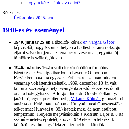
Hogyan készítsünk javaslatot?
Részletek
Évfordulók 2025-ben
1940-es év eseményei
1940. január 25-én
a tűzoltók kérték
dr. Vargha Gábor
képviselőt, hogy Szombathelyen a hadtest-parancsnokságon
eljárni szíveskedjen a sziréna beszerzése miatt, egyúttal új
tömlőkre is szükségük van.
1940. március 16-án
volt először önálló református
istentisztelet Szentgotthárdon, a Levente Otthonban.
Kezdetben havonta egyszer, 1941 márciusa után minden
vasárnap volt istentiszteletük. 1939. december 18-án vált
külön a közösség a helyi evangélikusoktól és szerveződött
önálló fiókegyházzá. A fő gondnok dr. Ónody Zoltán ny.
járásbíró, egyik presbiter pedig
Vakarcs Kálmán
gimnáziumi
tanár volt. 1948 márciusában a Hunyadi utcai Ganszter-féle
telket (ma: Hunyadi u. 38.) kapták meg, de nem épült ott
templomuk. Helyette megvásárolták a Kossuth Lajos u. 8-as
számú emeletes épületét, ahova 1949 elején a lelkészük
költözött és ahol a gyülekezeti termet kialakították.