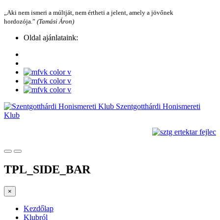
„Aki nem ismeri a múltját, nem értheti a jelent, amely a jövőnek
hordozója.”
(Tamási Áron)
Oldal ajánlataink:
Szentgotthárdi Honismereti
Klub
TPL_SIDE_BAR
×
Kezdőlap
Klubról