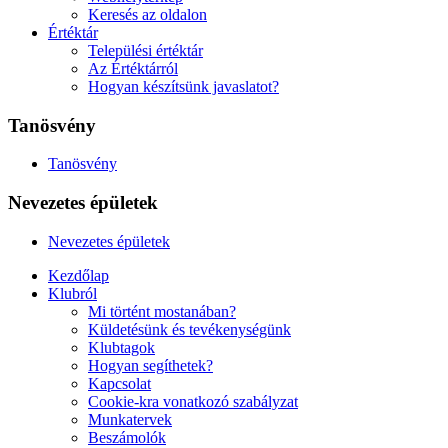
Keresés az oldalon
Értéktár
Települési értéktár
Az Értéktárról
Hogyan készítsünk javaslatot?
Tanösvény
Tanösvény
Nevezetes épületek
Nevezetes épületek
Kezdőlap
Klubról
Mi történt mostanában?
Küldetésünk és tevékenységünk
Klubtagok
Hogyan segíthetek?
Kapcsolat
Cookie-kra vonatkozó szabályzat
Munkatervek
Beszámolók