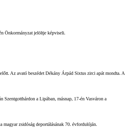
én Önkormányzat jelöltje képviseli.
lőtt. Az avató beszédet Dékány Árpád Sixtus zirci apát mondta. A
-án Szentgotthárdon a Lipában, másnap, 17-én Vasváron a
a magyar zsidóság deportálásának 70. évfordulóján.