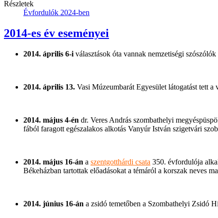
Részletek
Évfordulók 2024-ben
2014-es év eseményei
2014. április 6-i
választások óta vannak nemzetiségi szószólók
2014. április 13.
Vasi Múzeumbarát Egyesület látogatást tett 
2014. május 4-én
dr. Veres András szombathelyi megyéspüspö
fából faragott egészalakos alkotás Vanyúr István szigetvári szo
2014. május 16-án
a
szentgotthárdi csata
350. évfordulója alka
Békeházban tartottak előadásokat a témáról a korszak neves magy
2014. június 16-án
a zsidó temetőben a Szombathelyi Zsidó Hi