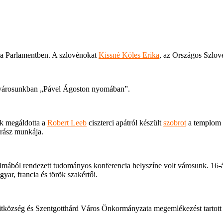
 a Parlamentben. A szlovénokat
Kissné Köles Erika
, az Országos Szlov
a városunkban „Pável Ágoston nyomában”.
k megáldotta a
Robert Leeb
ciszterci apátról készült
szobrot
a templom e
brász munkája.
lmából rendezett tudományos konferencia helyszíne volt városunk. 16
ar, francia és török szakértői.
tközség és Szentgotthárd Város Önkormányzata megemlékezést tartott 