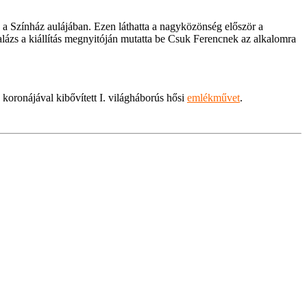
a Színház aulájában. Ezen láthatta a nagyközönség először a
alázs a kiállítás megnyitóján mutatta be Csuk Ferencnek az alkalomra
oronájával kibővített I. világháborús hősi
emlékművet
.