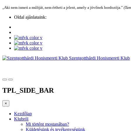
„Aki nem ismeri a múltját, nem értheti a jelent, amely a jövőnek hordozója.”
(Tam
Oldal ajánlataink:
Szentgotthárdi Honismereti Klub
TPL_SIDE_BAR
×
Kezdőlap
Klubról
Mi történt mostanában?
Küldetésünk és tevékenységünk