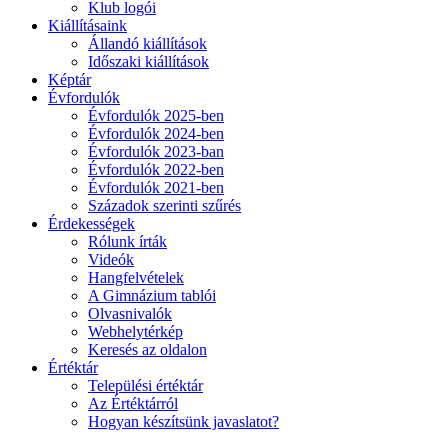
Klub logói
Kiállításaink
Állandó kiállítások
Időszaki kiállítások
Képtár
Évfordulók
Évfordulók 2025-ben
Évfordulók 2024-ben
Évfordulók 2023-ban
Évfordulók 2022-ben
Évfordulók 2021-ben
Századok szerinti szűrés
Érdekességek
Rólunk írták
Videók
Hangfelvételek
A Gimnázium tablói
Olvasnivalók
Webhelytérkép
Keresés az oldalon
Értéktár
Települési értéktár
Az Értéktárról
Hogyan készítsünk javaslatot?