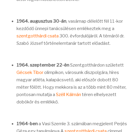
1964. augusztus 30-án
, vasárnap délelőtt fél 11-kor
kezdődő ünnepi tanácsülésen emlékeztek meg a
szentgotthárdi csata
300. évfordulójáról. A témáról dr.
Szabó József történelemtanár tartott előadást.
1964. szeptember 22-én
Szentgotthárdon született
Gécsek Tibor
olimpikon, városunk díszpolgára, híres
magyar atléta, kalapácsvető, aki először dobott 80
méter fölött. Hogy mekkora is az a több mint 80 méter,
pontosan mutatja a
Széll Kálmán
téren elhelyezett
dobókör és emlékkő.
1964-ben
a Vasi Szemle 3. számában megjelent Perjés
Géza egy tanulmánya A
szentgotthárdi csata
címmel.