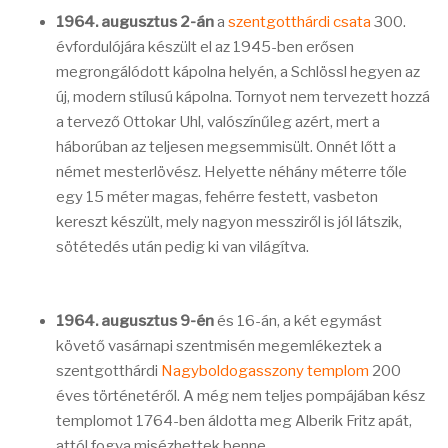
1964. augusztus 2-án
a
szentgotthárdi csata
300.
évfordulójára készült el az 1945-ben erősen
megrongálódott kápolna helyén, a Schlössl hegyen az
új, modern stílusú kápolna. Tornyot nem tervezett hozzá
a tervező Ottokar Uhl, valószínűleg azért, mert a
háborúban az teljesen megsemmisült. Onnét lőtt a
német mesterlövész. Helyette néhány méterre tőle
egy 15 méter magas, fehérre festett, vasbeton
kereszt készült, mely nagyon messziről is jól látszik,
sötétedés után pedig ki van világítva.
1964. augusztus 9-én
és 16-án, a két egymást
követő vasárnapi szentmisén megemlékeztek a
szentgotthárdi
Nagyboldogasszony templom
200
éves történetéről. A még nem teljes pompájában kész
templomot 1764-ben áldotta meg Alberik Fritz apát,
attól fogva misézhettek benne.