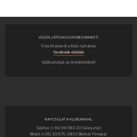
JÖJJÖN, LÁTOGASSON MEG MINKET!
Friss híreinkről a Klub nyilvános
facebook-oldalán
tájékoztatjuk az érdeklődőket!
KAPCSOLAT A KLUBUNKKAL
Telefon: (+36) 94/380-113 (könyvtár)
Mobil: (+36) 30/575-0893 (Molnár Piroska)