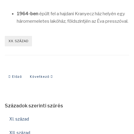
1964-ben
épült fel a hajdani Kranyecz ház helyén egy
háromemeletes lakóház, földszintjén az Éva presszóval.
XX. SZÁZAD
Előző cikk: 1969-es év eseményei
Következő cikk: 1959-es év eseményei
Előző
Következő
Századok szerinti szűrés
XI. század
XII. század