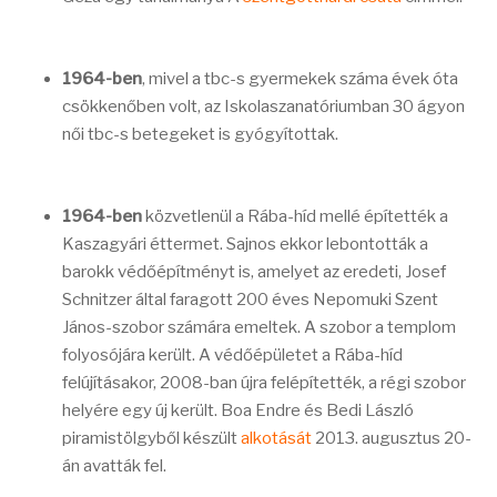
1964-ben
, mivel a tbc-s gyermekek száma évek óta
csökkenőben volt, az Iskolaszanatóriumban 30 ágyon
női tbc-s betegeket is gyógyítottak.
1964-ben
közvetlenül a Rába-híd mellé építették a
Kaszagyári éttermet. Sajnos ekkor lebontották a
barokk védőépítményt is, amelyet az eredeti, Josef
Schnitzer által faragott 200 éves Nepomuki Szent
János-szobor számára emeltek. A szobor a templom
folyosójára került. A védőépületet a Rába-híd
felújításakor, 2008-ban újra felépítették, a régi szobor
helyére egy új került. Boa Endre és Bedi László
piramistölgyből készült
alkotását
2013. augusztus 20-
án avatták fel.