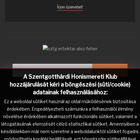
Írjon üzenetet!
Keresés...
KERESÉS...
A Szentgotthárdi Honismereti Klub
hozzájárulását kéri a böngészési (süti/cookie)
adatainak felhasználásához:
Ez a weboldal sütiket használ az oldal működésének biztosítása
érdekében. Engedélyezheti számunkra a felhasználói élmény
Copyright © 2026 Szentgotthárdi Honismereti Klub. Minden jog
növelése érdekében alkalmazott funkcionális sütiket, valamint a
fenntartva. Az oldalt tervezte:
Csilinkó Gábor
.
látogatásának elemzését célzó statisztikai sütiket. Amennyiben a
A
Joomla!
a
GNU Általános Nyilvános Licenc
alatt kiadott szabad
későbbiekben már nem szeretne a weboldalunktól sütiket fogadni,
szoftver.
módosíthatja korábbi beállításait, ezt böngészője sütibeállításai