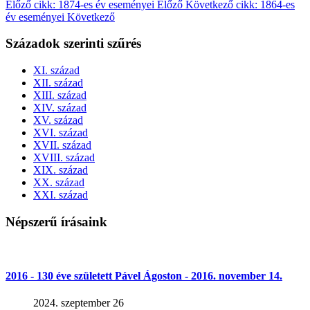
Előző cikk: 1874-es év eseményei
Előző
Következő cikk: 1864-es
év eseményei
Következő
Századok szerinti szűrés
XI. század
XII. század
XIII. század
XIV. század
XV. század
XVI. század
XVII. század
XVIII. század
XIX. század
XX. század
XXI. század
Népszerű írásaink
2016 - 130 éve született Pável Ágoston - 2016. november 14.
2024. szeptember 26