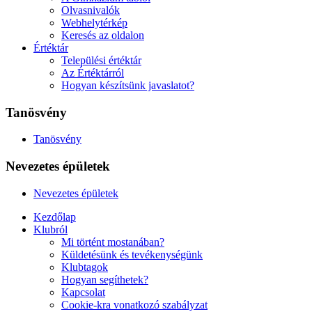
Olvasnivalók
Webhelytérkép
Keresés az oldalon
Értéktár
Települési értéktár
Az Értéktárról
Hogyan készítsünk javaslatot?
Tanösvény
Tanösvény
Nevezetes épületek
Nevezetes épületek
Kezdőlap
Klubról
Mi történt mostanában?
Küldetésünk és tevékenységünk
Klubtagok
Hogyan segíthetek?
Kapcsolat
Cookie-kra vonatkozó szabályzat