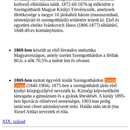
kedvező elbírálásra talált. 1872-től 1876-ig működött a
Szentgotthárdi Magyar Királyi Törvényszék, amelynek
illetékessége a megye 10 járásából három (muraszombati,
németújvári és szentgotthárdi) területére terjedt ki. Első és
egyetlen elnöke Ivánkovich János (1806-1877) táblabíró,
1848-49-es kormánybiztos.
1869-ben
készült az első hivatalos statisztika
Magyarországon, amely szerint Szentgotthárdon a férfiak
80,6, a nők 70,5%-a tudott írni és olvasni.
1869-ben
nyitott ügyvédi irodát Szentgotthárdon
Desits
Gyula
(1840-1904). 1875-ben a szentgotthárdi járás első
királyi közjegyzőjévé nevezték ki. Községi képviselőként
támogatta a gimnázium és a gyárak létesítését. A király 1895-
ben lipováczi előnévvel nemességet, 1903-ban pedig
tanácsosi címet adományozott neki. Halála után utcát (ma
József Attila) neveztek el róla.
XIX. század