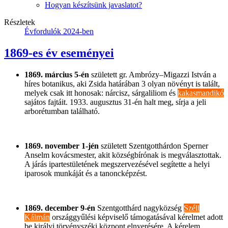
Hogyan készítsünk javaslatot?
Részletek
Évfordulók 2024-ben
1869-es év eseményei
1869. március 5-én
született gr. Ambrózy–Migazzi István a
híres botanikus, aki Zsida határában 3 olyan növényt is talált,
melyek csak itt honosak: nárcisz, sárgaliliom és
kakasmandikó
sajátos fajtáit. 1933. augusztus 31-én halt meg, sírja a jeli
arborétumban található.
1869. november 1-jén
született Szentgotthárdon Sperner
Anselm kovácsmester, akit községbírónak is megválasztottak.
A járás ipartestületének megszervezésével segítette a helyi
iparosok munkáját és a tanoncképzést.
1869. december 9-én
Szentgotthárd nagyközség
Széll
Kálmán
országgyűlési képviselő támogatásával kérelmet adott
be királyi törvényszéki központ elnyerésére. A kérelem