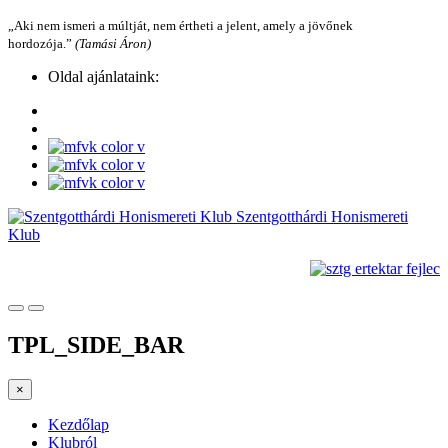
„Aki nem ismeri a múltját, nem értheti a jelent, amely a jövőnek
hordozója.”
(Tamási Áron)
Oldal ajánlataink:
Szentgotthárdi Honismereti
Klub
TPL_SIDE_BAR
×
Kezdőlap
Klubról