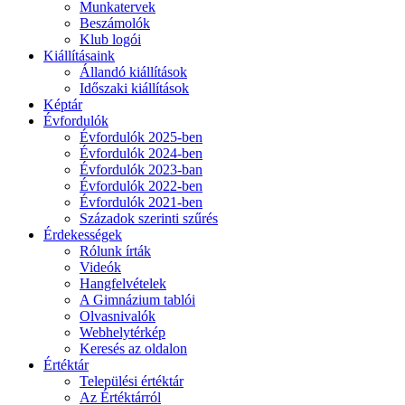
Munkatervek
Beszámolók
Klub logói
Kiállításaink
Állandó kiállítások
Időszaki kiállítások
Képtár
Évfordulók
Évfordulók 2025-ben
Évfordulók 2024-ben
Évfordulók 2023-ban
Évfordulók 2022-ben
Évfordulók 2021-ben
Századok szerinti szűrés
Érdekességek
Rólunk írták
Videók
Hangfelvételek
A Gimnázium tablói
Olvasnivalók
Webhelytérkép
Keresés az oldalon
Értéktár
Települési értéktár
Az Értéktárról