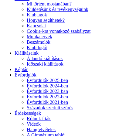
Mi történt mostanában?
Küldetésünk és tevékenységünk
Klubtagok
Hogyan segíthetek?
Kapcsolat
Cookie-kra vonatkozó szabályzat
Munkatervek
Beszámolók
Klub logói
Kiállításaink
Állandó kiállítások
Időszaki kiállítások
Képtár
Évfordulók
Évfordulók 2025-ben
Évfordulók 2024-ben
Évfordulók 2023-ban
Évfordulók 2022-ben
Évfordulók 2021-ben
Századok szerinti szűrés
Érdekességek
Rólunk írták
Videók
Hangfelvételek
A Gimnázium tablói