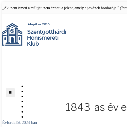
„Aki nem ismeri a múltját, nem értheti a jelent, amely a jövőnek hordozója.”
(Tam
KEZDŐLAP
KLUBRÓL
KIÁLLÍTÁSAINK
KÉPTÁR
1843-as év 
ÉVFORDULÓK
ÉRDEKESSÉGEK
ÉRTÉKTÁR
Évfordulók 2023-ban