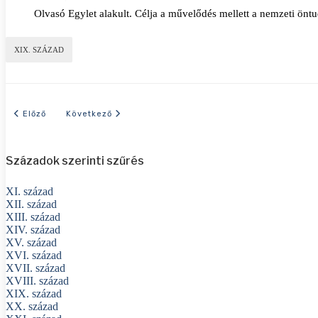
Olvasó Egylet alakult. Célja a művelődés mellett a nemzeti öntu
XIX. SZÁZAD
Előző cikk: 1848-as év eseményei
Következő cikk: 1833-as év eseményei
Előző
Következő
Századok szerinti szűrés
XI. század
XII. század
XIII. század
XIV. század
XV. század
XVI. század
XVII. század
XVIII. század
XIX. század
XX. század