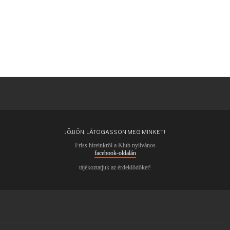
JÖJJÖN, LÁTOGASSON MEG MINKET!
Friss híreinkről a Klub nyilvános
facebook-oldalán
tájékoztatjuk az érdeklődőket!