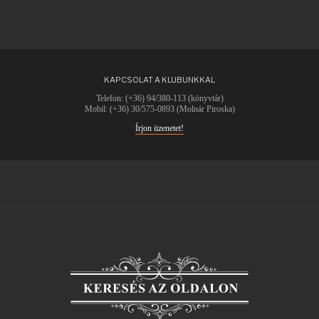
KAPCSOLAT A KLUBUNKKAL
Telefon: (+36) 94/380-113 (könyvtár)
Mobil: (+36) 30/575-0893 (Molnár Piroska)
Írjon üzenetet!