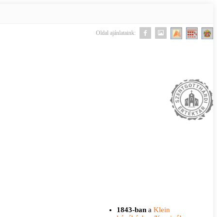
Oldal ajánlataink:
1843-ban
a
Klein