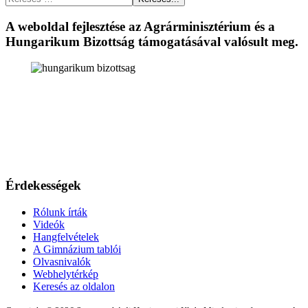
A weboldal fejlesztése az Agrárminisztérium és a
Hungarikum Bizottság támogatásával valósult meg.
Érdekességek
Rólunk írták
Videók
Hangfelvételek
A Gimnázium tablói
Olvasnivalók
Webhelytérkép
Keresés az oldalon