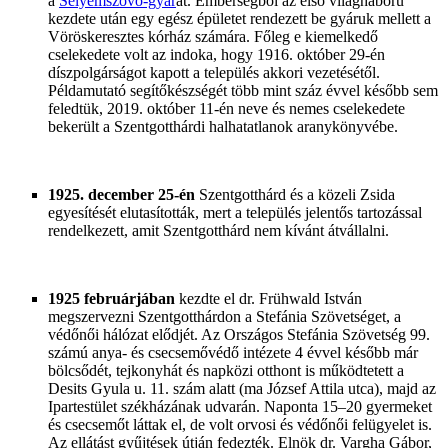
a
Selyemszövő-gyár
at. Emberségből az első világháború
kezdete után egy egész épületet rendezett be gyáruk mellett a
Vöröskeresztes kórház számára. Főleg e kiemelkedő
cselekedete volt az indoka, hogy 1916. október 29-én
díszpolgárságot kapott a település akkori vezetésétől.
Példamutató segítőkészségét több mint száz évvel később sem
feledtük, 2019. október 11-én neve és nemes cselekedete
bekerült a Szentgotthárdi halhatatlanok aranykönyvébe.
1925. december 25-én
Szentgotthárd és a közeli Zsida
egyesítését elutasították, mert a település jelentős tartozással
rendelkezett, amit Szentgotthárd nem kívánt átvállalni.
1
925 februárjában
kezdte el dr. Frühwald István
megszervezni Szentgotthárdon a Stefánia Szövetséget, a
védőnői hálózat elődjét. Az Országos Stefánia Szövetség 99.
számú anya- és csecsemővédő intézete 4 évvel később már
bölcsődét, tejkonyhát és napközi otthont is működtetett a
Desits Gyula u. 11. szám alatt (ma József Attila utca), majd az
Ipartestület székházának udvarán. Naponta 15–20 gyermeket
és csecsemőt láttak el, de volt orvosi és védőnői felügyelet is.
Az ellátást gyűjtések útján fedezték. Elnök dr. Vargha Gábor,