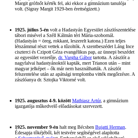
Margit grófnőt kérték fel, aki ekkor a gimnázium tanulója
volt. (Sigray Margit 1929-ben érettségizett.)
1925. július 5-én
volt a Hadastyán Egyesület zászlószentelése
tábori misével a Széll Kálmán téri Mária-szobornál.
(Hadastyán = öreg, rokkant, leszerelt katona.) Ezen teljes
létszámmal részt vettek a tűzoltók. A szentbeszédet Láng Ince
ciszterci és Czipott Géza evangélikus pap, az ünnepi beszédet
az egyesület vezetője,
dr. Vargha Gábor
tartotta. A zászlót a
nagyfalvai hadastyánoktól kapták, mert Trianon után – mint
magyar jelképet – ők már nem használhatták. A zászlót
felszentelése után az apátsági templomba vitték megőrzésre. A
zászlóanya dr. Sztojka Viktorné volt.
1925. augusztus 4-9. között
Mathiasz Artúr
, a gimnázium
igazgatója műkedvelő előadásokat szervezett.
1925. november 9-én
halt meg Bécsben
Bujatti Herman
.
Édesapja tőkéjéből, két testvére segítségével alapította