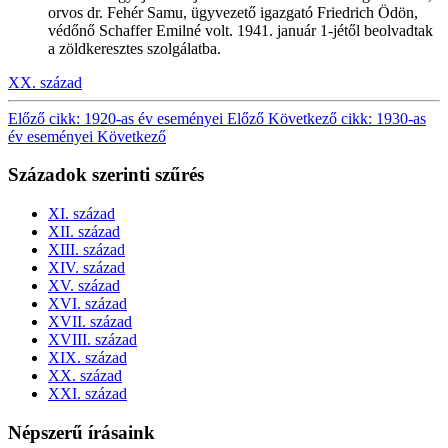
orvos dr. Fehér Samu, ügyvezető igazgató Friedrich Ödön,
védőnő Schaffer Emilné volt. 1941. január 1-jétől beolvadtak
a zöldkeresztes szolgálatba.
XX. század
Előző cikk: 1920-as év eseményei
Előző
Következő cikk: 1930-as
év eseményei
Következő
Századok szerinti szűrés
XI. század
XII. század
XIII. század
XIV. század
XV. század
XVI. század
XVII. század
XVIII. század
XIX. század
XX. század
XXI. század
Népszerű írásaink