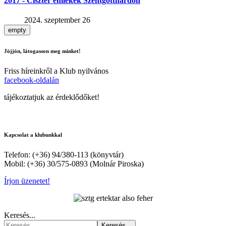
2017 - Ciszter emlékek Szentgotthárdon
2024. szeptember 26
empty
Jöjjön, látogasson meg minket!
Friss híreinkről a Klub nyilvános
facebook-oldalán
tájékoztatjuk az érdeklődőket!
Kapcsolat a klubunkkal
Telefon: (+36) 94/380-113 (könyvtár)
Mobil: (+36) 30/575-0893 (Molnár Piroska)
Írjon üzenetet!
Keresés...
Keresés...