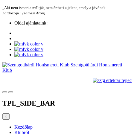
„Aki nem ismeri a múltját, nem értheti a jelent, amely a jövőnek
hordozója.”
(Tamási Áron)
Oldal ajánlataink:
Szentgotthárdi Honismereti
Klub
TPL_SIDE_BAR
×
Kezdőlap
Klubról