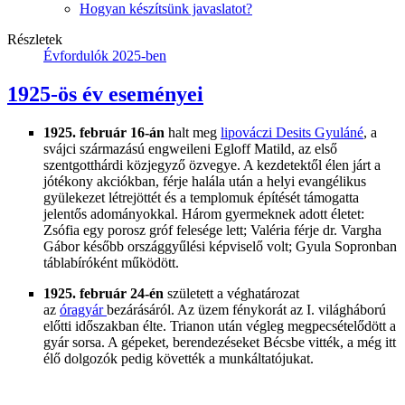
Hogyan készítsünk javaslatot?
Részletek
Évfordulók 2025-ben
1925-ös év eseményei
1925. február 16-án
halt meg
lipováczi Desits Gyuláné
, a
svájci származású engweileni Egloff Matild, az első
szentgotthárdi közjegyző özvegye. A kezdetektől élen járt a
jótékony akciókban, férje halála után a helyi evangélikus
gyülekezet létrejöttét és a templomuk építését támogatta
jelentős adományokkal. Három gyermeknek adott életet:
Zsófia egy porosz gróf felesége lett; Valéria férje dr. Vargha
Gábor később országgyűlési képviselő volt; Gyula Sopronban
táblabíróként működött.
1925. február 24-én
született a véghatározat
az
óragyár
bezárásáról. Az üzem fénykorát az I. világháború
előtti időszakban élte. Trianon után végleg megpecsételődött a
gyár sorsa. A gépeket, berendezéseket Bécsbe vitték, a még itt
élő dolgozók pedig követték a munkáltatójukat.