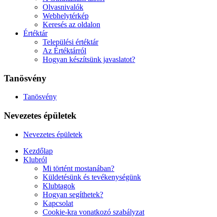
Olvasnivalók
Webhelytérkép
Keresés az oldalon
Értéktár
Települési értéktár
Az Értéktárról
Hogyan készítsünk javaslatot?
Tanösvény
Tanösvény
Nevezetes épületek
Nevezetes épületek
Kezdőlap
Klubról
Mi történt mostanában?
Küldetésünk és tevékenységünk
Klubtagok
Hogyan segíthetek?
Kapcsolat
Cookie-kra vonatkozó szabályzat