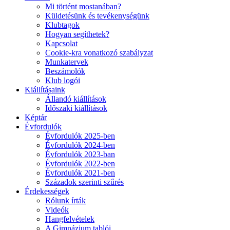
Mi történt mostanában?
Küldetésünk és tevékenységünk
Klubtagok
Hogyan segíthetek?
Kapcsolat
Cookie-kra vonatkozó szabályzat
Munkatervek
Beszámolók
Klub logói
Kiállításaink
Állandó kiállítások
Időszaki kiállítások
Képtár
Évfordulók
Évfordulók 2025-ben
Évfordulók 2024-ben
Évfordulók 2023-ban
Évfordulók 2022-ben
Évfordulók 2021-ben
Századok szerinti szűrés
Érdekességek
Rólunk írták
Videók
Hangfelvételek
A Gimnázium tablói