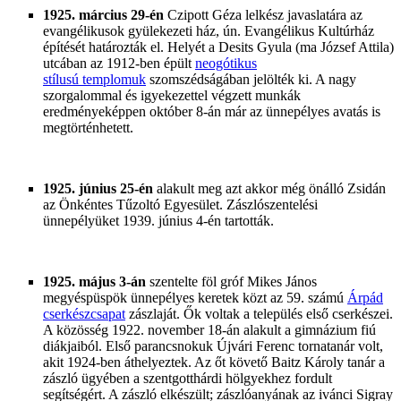
1925. március 29-én
Czipott Géza lelkész javaslatára az
evangélikusok gyülekezeti ház, ún. Evangélikus Kultúrház
építését határozták el. Helyét a Desits Gyula (ma József Attila)
utcában az 1912-ben épült
neogótikus
stílusú templomuk
szomszédságában jelölték ki. A nagy
szorgalommal és igyekezettel végzett munkák
eredményeképpen október 8-án már az ünnepélyes avatás is
megtörténhetett.
1925. június 25-én
alakult meg azt akkor még önálló Zsidán
az Önkéntes Tűzoltó Egyesület. Zászlószentelési
ünnepélyüket 1939. június 4-én tartották.
1925. május 3-án
szentelte föl gróf Mikes János
megyéspüspök ünnepélyes keretek közt az 59. számú
Árpád
cserkészcsapat
zászlaját. Ők voltak a település első cserkészei.
A közösség 1922. november 18-án alakult a gimnázium fiú
diákjaiból. Első parancsnokuk Újvári Ferenc tornatanár volt,
akit 1924-ben áthelyeztek. Az őt követő Baitz Károly tanár a
zászló ügyében a szentgotthárdi hölgyekhez fordult
segítségért. A zászló elkészült; zászlóanyának az ivánci Sigray