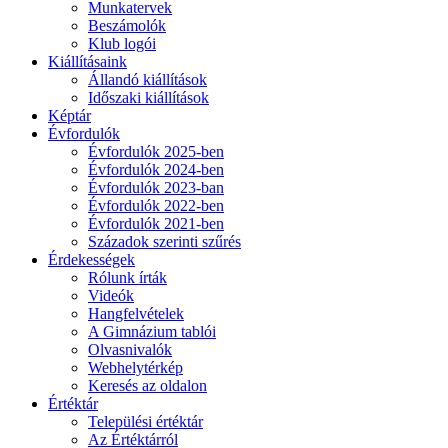
Munkatervek
Beszámolók
Klub logói
Kiállításaink
Állandó kiállítások
Időszaki kiállítások
Képtár
Évfordulók
Évfordulók 2025-ben
Évfordulók 2024-ben
Évfordulók 2023-ban
Évfordulók 2022-ben
Évfordulók 2021-ben
Századok szerinti szűrés
Érdekességek
Rólunk írták
Videók
Hangfelvételek
A Gimnázium tablói
Olvasnivalók
Webhelytérkép
Keresés az oldalon
Értéktár
Települési értéktár
Az Értéktárról