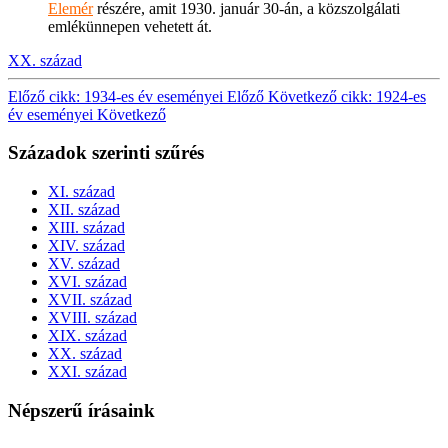
Elemér
részére, amit 1930. január 30-án, a közszolgálati
emlékünnepen vehetett át.
XX. század
Előző cikk: 1934-es év eseményei
Előző
Következő cikk: 1924-es
év eseményei
Következő
Századok szerinti szűrés
XI. század
XII. század
XIII. század
XIV. század
XV. század
XVI. század
XVII. század
XVIII. század
XIX. század
XX. század
XXI. század
Népszerű írásaink