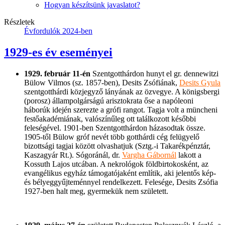
Hogyan készítsünk javaslatot?
Részletek
Évfordulók 2024-ben
1929-es év eseményei
1929. február 11-én
Szentgotthárdon hunyt el gr. dennewitzi
Bülow Vilmos (sz. 1857-ben), Desits Zsófiának,
Desits Gyula
szentgotthárdi közjegyző lányának az özvegye. A königsbergi
(porosz) állampolgárságú arisztokrata őse a napóleoni
háborúk idején szerezte a grófi rangot. Tagja volt a müncheni
festőakadémiának, valószínűleg ott találkozott későbbi
feleségével. 1901-ben Szentgotthárdon házasodtak össze.
1905-től Bülow gróf nevét több gotthárdi cég felügyelő
bizottsági tagjai között olvashatjuk (Sztg.-i Takarékpénztár,
Kaszagyár Rt.). Sógoránál, dr.
Vargha Gábornál
lakott a
Kossuth Lajos utcában. A nekrológok földbirtokosként, az
evangélikus egyház támogatójaként említik, aki jelentős kép-
és bélyeggyűjteménnyel rendelkezett. Felesége, Desits Zsófia
1927-ben halt meg, gyermekük nem született.