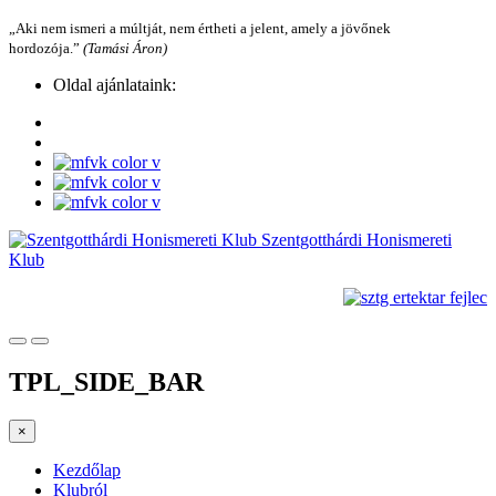
„Aki nem ismeri a múltját, nem értheti a jelent, amely a jövőnek
hordozója.”
(Tamási Áron)
Oldal ajánlataink:
Szentgotthárdi Honismereti
Klub
TPL_SIDE_BAR
×
Kezdőlap
Klubról