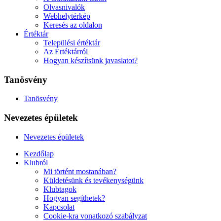
Olvasnivalók
Webhelytérkép
Keresés az oldalon
Értéktár
Települési értéktár
Az Értéktárról
Hogyan készítsünk javaslatot?
Tanösvény
Tanösvény
Nevezetes épületek
Nevezetes épületek
Kezdőlap
Klubról
Mi történt mostanában?
Küldetésünk és tevékenységünk
Klubtagok
Hogyan segíthetek?
Kapcsolat
Cookie-kra vonatkozó szabályzat