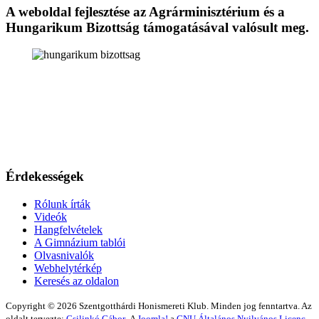
A weboldal fejlesztése az Agrárminisztérium és a
Hungarikum Bizottság támogatásával valósult meg.
Érdekességek
Rólunk írták
Videók
Hangfelvételek
A Gimnázium tablói
Olvasnivalók
Webhelytérkép
Keresés az oldalon
Copyright © 2026 Szentgotthárdi Honismereti Klub. Minden jog fenntartva. Az
oldalt tervezte:
Csilinkó Gábor
.
A
Joomla!
a
GNU Általános Nyilvános Licenc