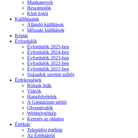
Munkatervek
Beszámolók
Klub logói
Kiállításaink
Állandó kiállítások
Időszaki kiállítások
Képtár
Évfordulók
Évfordulók 2025-ben
Évfordulók 2024-ben
Évfordulók 2023-ban
Évfordulók 2022-ben
Évfordulók 2021-ben
Századok szerinti szűrés
Érdekességek
Rólunk írták
Videók
Hangfelvételek
A Gimnázium tablói
Olvasnivalók
Webhelytérkép
Keresés az oldalon
Értéktár
Települési értéktár
Az Értéktárról