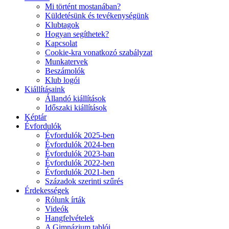
Mi történt mostanában?
Küldetésünk és tevékenységünk
Klubtagok
Hogyan segíthetek?
Kapcsolat
Cookie-kra vonatkozó szabályzat
Munkatervek
Beszámolók
Klub logói
Kiállításaink
Állandó kiállítások
Időszaki kiállítások
Képtár
Évfordulók
Évfordulók 2025-ben
Évfordulók 2024-ben
Évfordulók 2023-ban
Évfordulók 2022-ben
Évfordulók 2021-ben
Századok szerinti szűrés
Érdekességek
Rólunk írták
Videók
Hangfelvételek
A Gimnázium tablói