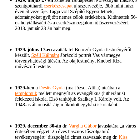
1929. május 27-én
született Budapesten Polesznyák László, a
szentgotthárdi
cserkészcsapat
újraszervezője, több mint húsz
éven át vezetője. Tagja volt Szépítő Egyesületnek,
adományokat gyűjtött nemes célok érdekében. Kitüntették 56-
os helytállásáért és a cserkészmozgalom újjászervezéséért.
2013. január 23-án halt meg.
1929. július 17-én
avatták fel Benczúr Gyula festményéről
készült,
Széll Kálmánt
ábrázoló portrét Vas vármegye
törvényhatósági ülésén. Az olajfestményt Knebel Riza
művésznő festette.
1929-ben
a
Desits Gyula
(ma József Attila) utcában a
templomuk
mellett megnyílt az evangélikus (lutheránus)
felekezeti iskola. Első tanítójuk Szalkay I. Károly volt. Az
1948-as államosításáig működött egyházi iskolaként.
1929. december 30-án
dr.
Vargha Gábor
javaslatára „a város
érdekében végzett 25 éves hasznos főszolgabírói
tevékenységért” díszpolgári címet szavaztak meg dr.
Kiss