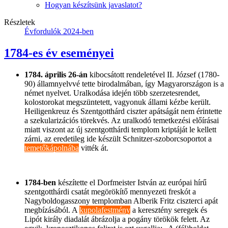
Hogyan készítsünk javaslatot?
Részletek
Évfordulók 2024-ben
1784-es év eseményei
1784. április 26-án
kibocsátott rendeletével II. József (1780-
90) államnyelvvé tette birodalmában, így Magyarországon is a
német nyelvet. Uralkodása idején több szerzetesrendet,
kolostorokat megszüntetett, vagyonuk állami kézbe került.
Heiligenkreuz és Szentgotthárd ciszter apátságát nem érintette
a szekularizációs törekvés. Az uralkodó temetkezési előírásai
miatt viszont az új szentgotthárdi templom kriptáját le kellett
zárni, az eredetileg ide készült Schnitzer-szoborcsoportot a
temetőkápolnába
vitték át.
1784-ben
készítette el Dorfmeister István az európai hírű
szentgotthárdi csatát megörökítő mennyezeti freskót a
Nagyboldogasszony templomban Alberik Fritz ciszterci apát
megbízásából. A
kupolafestmény
a keresztény seregek és
Lipót király diadalát ábrázolja a pogány törökök felett. Az