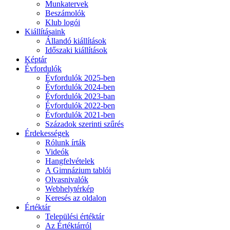
Munkatervek
Beszámolók
Klub logói
Kiállításaink
Állandó kiállítások
Időszaki kiállítások
Képtár
Évfordulók
Évfordulók 2025-ben
Évfordulók 2024-ben
Évfordulók 2023-ban
Évfordulók 2022-ben
Évfordulók 2021-ben
Századok szerinti szűrés
Érdekességek
Rólunk írták
Videók
Hangfelvételek
A Gimnázium tablói
Olvasnivalók
Webhelytérkép
Keresés az oldalon
Értéktár
Települési értéktár
Az Értéktárról