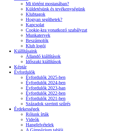
Mi történt mostanában?
Küldetésünk és tevékenységünk
Klubtagok
Hogyan segíthetek?
Kapcsolat
Cookie-kra vonatkozó szabályzat
Munkatervek
Beszámolók
Klub logói
Kiállításaink
Állandó kiállítások
Időszaki kiállítások
Képtár
Évfordulók
Évfordulók 2025-ben
Évfordulók 2024-ben
Évfordulók 2023-ban
Évfordulók 2022-ben
Évfordulók 2021-ben
Századok szerinti szűrés
Érdekességek
Rólunk írták
Videók
Hangfelvételek
A Gimnázium tablói