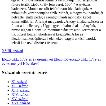
egyik, kronosztikonos felirat is ezt sugallja: „A (fél)holdat
földre terítik Lipót király fegyverei. 1664.” A győztes
hadvezért, Montecuccolit fehér lovon ülve láthatjuk. A
műalkotás középpontjába Szűz Máriát, a magyarok patrónáját
helyezte, alatta pedig a szentgotthárdi monostor képét
ismerhetjük fel. A felirat magyarul: „Ahogy általad szétszórva
futott a hit ellensége, Úgy legyen oltalmad alatt, Anyánk,
biztonságban e hely.” A monumentális freskót Dorfmeister a
fia, József közreműködésével készítette. A fiú az
illuzionisztikus építészeti elemeket, vagyis a késő barokk
ízlésű keretező díszítést festette.
XVIII. század
Előző cikk: 1789-es év eseményei
Előző
Következő cikk: 1779-es
év eseményei
Következő
Századok szerinti szűrés
XI. század
XII. század
XIII. század
XIV. század
XV. század
XVI. század