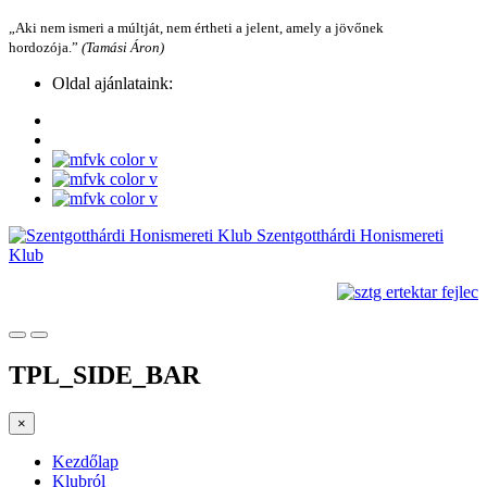
„Aki nem ismeri a múltját, nem értheti a jelent, amely a jövőnek
hordozója.”
(Tamási Áron)
Oldal ajánlataink:
Szentgotthárdi Honismereti
Klub
TPL_SIDE_BAR
×
Kezdőlap
Klubról