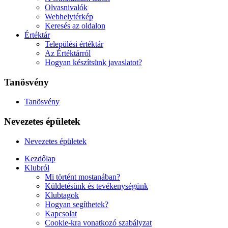
Olvasnivalók
Webhelytérkép
Keresés az oldalon
Értéktár
Települési értéktár
Az Értéktárról
Hogyan készítsünk javaslatot?
Tanösvény
Tanösvény
Nevezetes épületek
Nevezetes épületek
Kezdőlap
Klubról
Mi történt mostanában?
Küldetésünk és tevékenységünk
Klubtagok
Hogyan segíthetek?
Kapcsolat
Cookie-kra vonatkozó szabályzat