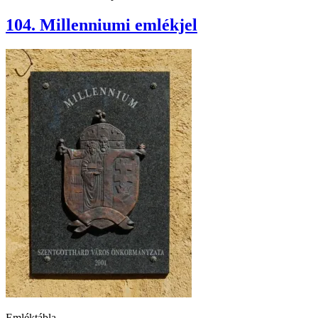
104. Millenniumi emlékjel
Emléktábla