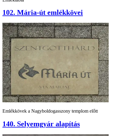
102. Mária-út emlékkövei
Emlékkövek a Nagyboldogasszony templom előtt
140. Selyemgyár alapítás