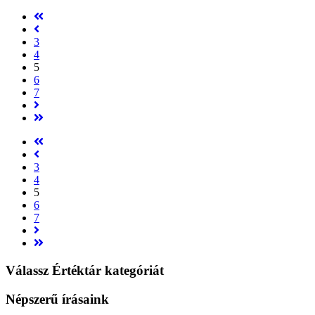
3
4
5
6
7
3
4
5
6
7
Válassz Értéktár kategóriát
Népszerű írásaink