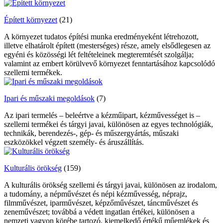
Épített környezet
(21)
A környezet tudatos építési munka eredményeként létrehozott,
illetve elhatárolt épített (mesterséges) része, amely elsődlegesen az
egyéni és közösségi lét feltételeinek megteremtését szolgálja;
valamint az embert körülvevő környezet fenntartásához kapcsolódó
szellemi termékek.
Ipari és műszaki megoldások
(7)
Az ipari termelés – beleértve a kézműipart, kézművességet is –
szellemi termékei és tárgyi javai, különösen az egyes technológiák,
technikák, berendezés-, gép- és műszergyártás, műszaki
eszközökkel végzett személy- és áruszállítás.
Kulturális örökség
(159)
A kulturális örökség szellemi és tárgyi javai, különösen az irodalom,
a tudomány, a népművészet és népi kézművesség, néprajz,
filmművészet, iparművészet, képzőművészet, táncművészet és
zeneművészet; továbbá a védett ingatlan értékei, különösen a
nemzeti vagyon körébe tartozó, kiemelkedő értékű műemlékek és