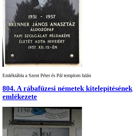
Emléktábla a Szent Péter és Pál templom falán
804. A rábafüzesi németek kitelepítésének
emlékezete