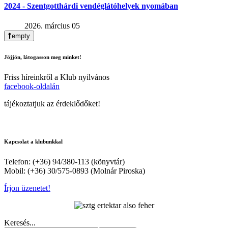
2024 - Szentgotthárdi vendéglátóhelyek nyomában
2026. március 05
empty
Jöjjön, látogasson meg minket!
Friss híreinkről a Klub nyilvános
facebook-oldalán
tájékoztatjuk az érdeklődőket!
Kapcsolat a klubunkkal
Telefon: (+36) 94/380-113 (könyvtár)
Mobil: (+36) 30/575-0893 (Molnár Piroska)
Írjon üzenetet!
Keresés...