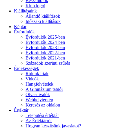
Beszámolók
Klub logói
Kiállításaink
Állandó kiállítások
Időszaki kiállítások
Képtár
Évfordulók
Évfordulók 2025-ben
Évfordulók 2024-ben
Évfordulók 2023-ban
Évfordulók 2022-ben
Évfordulók 2021-ben
Századok szerinti szűrés
Érdekességek
Rólunk írták
Videók
Hangfelvételek
A Gimnázium tablói
Olvasnivalók
Webhelytérkép
Keresés az oldalon
Értéktár
Települési értéktár
Az Értéktárról
Hogyan készítsünk javaslatot?