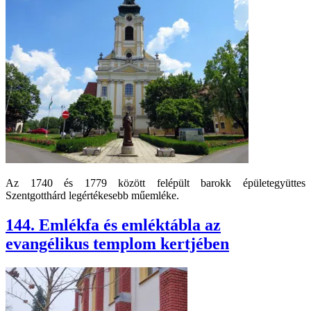
Az 1740 és 1779 között felépült barokk épületegyüttes
Szentgotthárd legértékesebb műemléke.
144. Emlékfa és emléktábla az
evangélikus templom kertjében