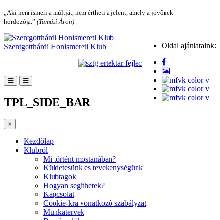
„Aki nem ismeri a múltját, nem értheti a jelent, amely a jövőnek
hordozója.”
(Tamási Áron)
Oldal ajánlataink:
Szentgotthárdi Honismereti Klub
TPL_SIDE_BAR
×
Kezdőlap
Klubról
Mi történt mostanában?
Küldetésünk és tevékenységünk
Klubtagok
Hogyan segíthetek?
Kapcsolat
Cookie-kra vonatkozó szabályzat
Munkatervek