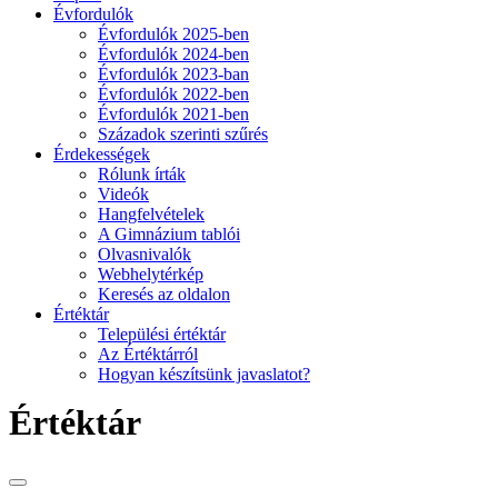
Évfordulók
Évfordulók 2025-ben
Évfordulók 2024-ben
Évfordulók 2023-ban
Évfordulók 2022-ben
Évfordulók 2021-ben
Századok szerinti szűrés
Érdekességek
Rólunk írták
Videók
Hangfelvételek
A Gimnázium tablói
Olvasnivalók
Webhelytérkép
Keresés az oldalon
Értéktár
Települési értéktár
Az Értéktárról
Hogyan készítsünk javaslatot?
Értéktár