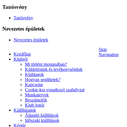
Tanösvény
Tanösvény
Nevezetes épületek
Nevezetes épületek
Skip
Kezdőlap
Navigation
Klubról
Mi történt mostanában?
Küldetésünk és tevékenységünk
Klubtagok
Hogyan segíthetek?
Kapcsolat
Cookie-kra vonatkozó szabályzat
Munkatervek
Beszámolók
Klub logói
Kiállításaink
Állandó kiállítások
Időszaki kiállítások
Képtár