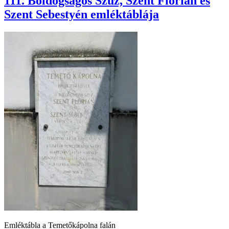
111. Boldogságos Szűz, Szent Flórián és
Szent Sebestyén emléktáblája
Emléktábla a Temetőkápolna falán