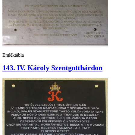
Emléktábla
143. IV. Károly Szentgotthárdon