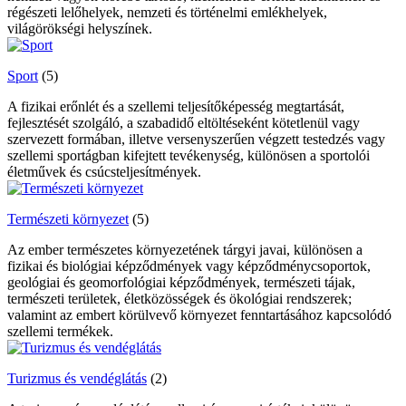
régészeti lelőhelyek, nemzeti és történelmi emlékhelyek,
világörökségi helyszínek.
Sport
(5)
A fizikai erőnlét és a szellemi teljesítőképesség megtartását,
fejlesztését szolgáló, a szabadidő eltöltéseként kötetlenül vagy
szervezett formában, illetve versenyszerűen végzett testedzés vagy
szellemi sportágban kifejtett tevékenység, különösen a sportolói
életművek és csúcsteljesítmények.
Természeti környezet
(5)
Az ember természetes környezetének tárgyi javai, különösen a
fizikai és biológiai képződmények vagy képződménycsoportok,
geológiai és geomorfológiai képződmények, természeti tájak,
természeti területek, életközösségek és ökológiai rendszerek;
valamint az embert körülvevő környezet fenntartásához kapcsolódó
szellemi termékek.
Turizmus és vendéglátás
(2)