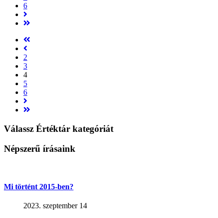
6
2
3
4
5
6
Válassz Értéktár kategóriát
Népszerű írásaink
Mi történt 2015-ben?
2023. szeptember 14