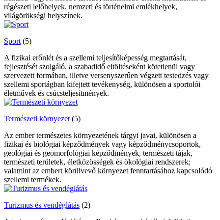
régészeti lelőhelyek, nemzeti és történelmi emlékhelyek,
világörökségi helyszínek.
Sport
(5)
A fizikai erőnlét és a szellemi teljesítőképesség megtartását,
fejlesztését szolgáló, a szabadidő eltöltéseként kötetlenül vagy
szervezett formában, illetve versenyszerűen végzett testedzés vagy
szellemi sportágban kifejtett tevékenység, különösen a sportolói
életművek és csúcsteljesítmények.
Természeti környezet
(5)
Az ember természetes környezetének tárgyi javai, különösen a
fizikai és biológiai képződmények vagy képződménycsoportok,
geológiai és geomorfológiai képződmények, természeti tájak,
természeti területek, életközösségek és ökológiai rendszerek;
valamint az embert körülvevő környezet fenntartásához kapcsolódó
szellemi termékek.
Turizmus és vendéglátás
(2)