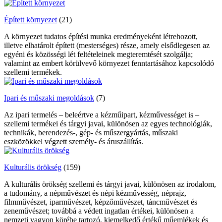
Épített környezet
(21)
A környezet tudatos építési munka eredményeként létrehozott,
illetve elhatárolt épített (mesterséges) része, amely elsődlegesen az
egyéni és közösségi lét feltételeinek megteremtését szolgálja;
valamint az embert körülvevő környezet fenntartásához kapcsolódó
szellemi termékek.
Ipari és műszaki megoldások
(7)
Az ipari termelés – beleértve a kézműipart, kézművességet is –
szellemi termékei és tárgyi javai, különösen az egyes technológiák,
technikák, berendezés-, gép- és műszergyártás, műszaki
eszközökkel végzett személy- és áruszállítás.
Kulturális örökség
(159)
A kulturális örökség szellemi és tárgyi javai, különösen az irodalom,
a tudomány, a népművészet és népi kézművesség, néprajz,
filmművészet, iparművészet, képzőművészet, táncművészet és
zeneművészet; továbbá a védett ingatlan értékei, különösen a
nemzeti vagyon körébe tartozó, kiemelkedő értékű műemlékek és