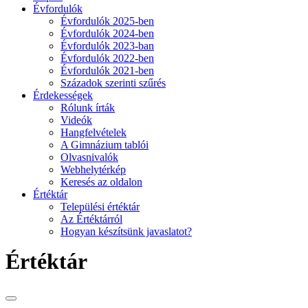
Évfordulók
Évfordulók 2025-ben
Évfordulók 2024-ben
Évfordulók 2023-ban
Évfordulók 2022-ben
Évfordulók 2021-ben
Századok szerinti szűrés
Érdekességek
Rólunk írták
Videók
Hangfelvételek
A Gimnázium tablói
Olvasnivalók
Webhelytérkép
Keresés az oldalon
Értéktár
Települési értéktár
Az Értéktárról
Hogyan készítsünk javaslatot?
Értéktár