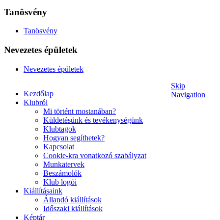
Tanösvény
Tanösvény
Nevezetes épületek
Nevezetes épületek
Skip
Kezdőlap
Navigation
Klubról
Mi történt mostanában?
Küldetésünk és tevékenységünk
Klubtagok
Hogyan segíthetek?
Kapcsolat
Cookie-kra vonatkozó szabályzat
Munkatervek
Beszámolók
Klub logói
Kiállításaink
Állandó kiállítások
Időszaki kiállítások
Képtár