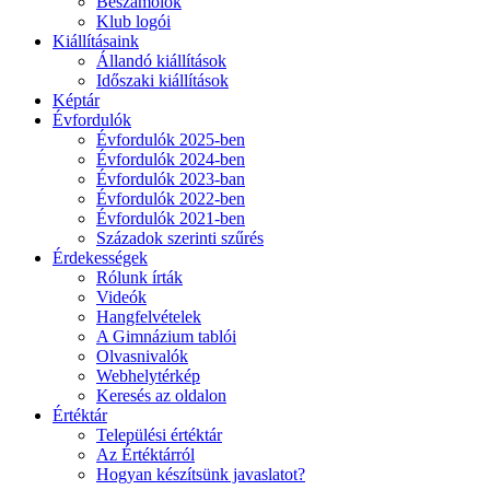
Beszámolók
Klub logói
Kiállításaink
Állandó kiállítások
Időszaki kiállítások
Képtár
Évfordulók
Évfordulók 2025-ben
Évfordulók 2024-ben
Évfordulók 2023-ban
Évfordulók 2022-ben
Évfordulók 2021-ben
Századok szerinti szűrés
Érdekességek
Rólunk írták
Videók
Hangfelvételek
A Gimnázium tablói
Olvasnivalók
Webhelytérkép
Keresés az oldalon
Értéktár
Települési értéktár
Az Értéktárról
Hogyan készítsünk javaslatot?