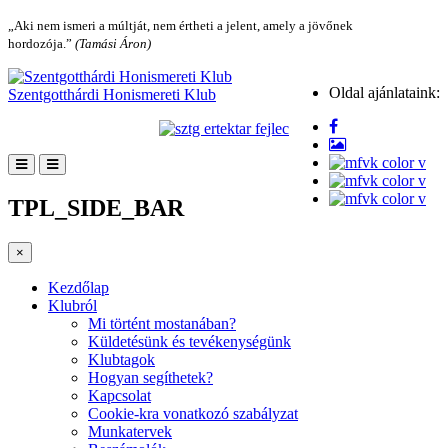
„Aki nem ismeri a múltját, nem értheti a jelent, amely a jövőnek
hordozója.”
(Tamási Áron)
Oldal ajánlataink:
Szentgotthárdi Honismereti Klub
TPL_SIDE_BAR
×
Kezdőlap
Klubról
Mi történt mostanában?
Küldetésünk és tevékenységünk
Klubtagok
Hogyan segíthetek?
Kapcsolat
Cookie-kra vonatkozó szabályzat
Munkatervek