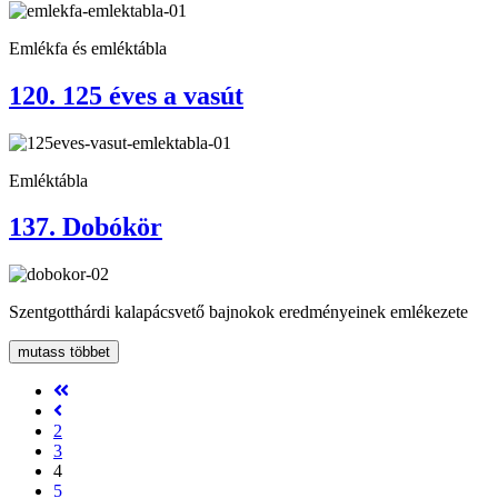
Emlékfa és emléktábla
120. 125 éves a vasút
Emléktábla
137. Dobókör
Szentgotthárdi kalapácsvető bajnokok eredményeinek emlékezete
mutass többet
2
3
4
5