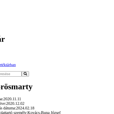
ár
rtéktárban
örösmarty
a:
2020.11.11
tve:
2020.12.02
ás dátuma:
2024.02.18
lattartó személy:
Kovács-Buna József