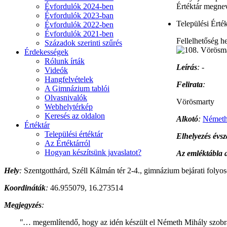
Évfordulók 2024-ben
Értéktár megne
Évfordulók 2023-ban
Települési Érték
Évfordulók 2022-ben
Évfordulók 2021-ben
Fellelhetőség he
Századok szerinti szűrés
Érdekességek
Rólunk írták
Leírás
:
-
Videók
Hangfelvételek
Felirata
:
A Gimnázium tablói
Olvasnivalók
Vörösmarty
Webhelytérkép
Keresés az oldalon
Alkotó
:
Németh
Értéktár
Települési értéktár
Elhelyezés évs
Az Értéktárról
Hogyan készítsünk javaslatot?
Az emléktábla
Hely
:
Szentgotthárd, Széll Kálmán tér 2-4., gimnázium bejárati folyo
Koordináták
:
46.955079, 16.273514
Megjegyzés
:
"
… megemlítendő, hogy az idén készült el Németh Mihály szobrás