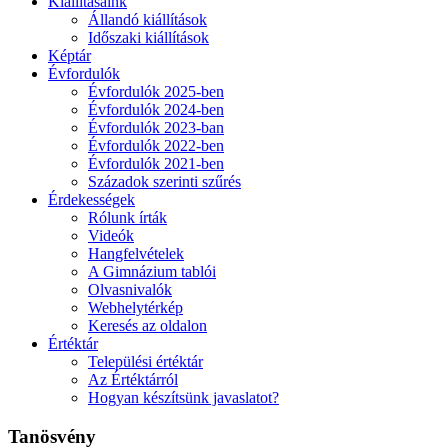
Kiállításaink
Állandó kiállítások
Időszaki kiállítások
Képtár
Évfordulók
Évfordulók 2025-ben
Évfordulók 2024-ben
Évfordulók 2023-ban
Évfordulók 2022-ben
Évfordulók 2021-ben
Századok szerinti szűrés
Érdekességek
Rólunk írták
Videók
Hangfelvételek
A Gimnázium tablói
Olvasnivalók
Webhelytérkép
Keresés az oldalon
Értéktár
Települési értéktár
Az Értéktárról
Hogyan készítsünk javaslatot?
Tanösvény