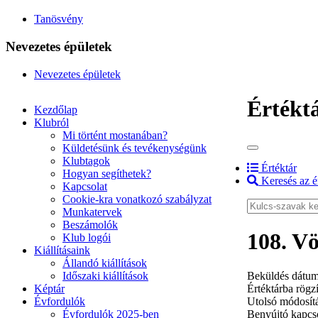
Tanösvény
Nevezetes épületek
Nevezetes épületek
Értékt
Kezdőlap
Klubról
Mi történt mostanában?
Küldetésünk és tevékenységünk
Klubtagok
Értéktár
Hogyan segíthetek?
Keresés az é
Kapcsolat
Cookie-kra vonatkozó szabályzat
Munkatervek
Beszámolók
108. V
Klub logói
Kiállításaink
Állandó kiállítások
Időszaki kiállítások
Beküldés dátum
Képtár
Értéktárba rögzí
Évfordulók
Utolsó módosít
Évfordulók 2025-ben
Benyújtó kapcso