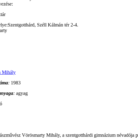
vezése:
tár
lye:
Szentgotthárd, Széll Kálmán tér 2-4.
 Mihály
záma
:
1983
 anyaga
:
agyag
só
zművész Vörösmarty Mihály, a szentgotthárdi gimnázium névadója portré