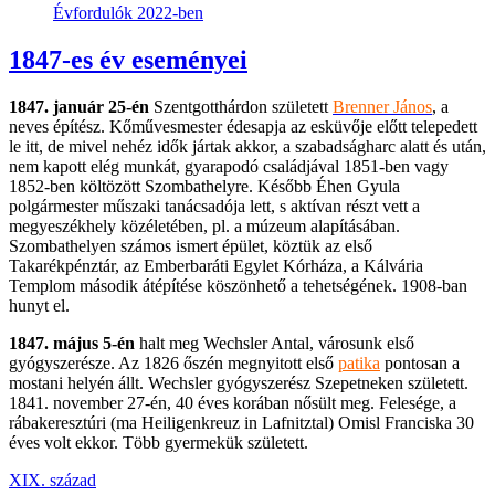
Évfordulók 2022-ben
1847-es év eseményei
1847. január 25-én
Szentgotthárdon született
Brenner János
, a
neves építész. Kőművesmester édesapja az esküvője előtt telepedett
le itt, de mivel nehéz idők jártak akkor, a szabadságharc alatt és után,
nem kapott elég munkát, gyarapodó családjával 1851-ben vagy
1852-ben költözött Szombathelyre. Később Éhen Gyula
polgármester műszaki tanácsadója lett, s aktívan részt vett a
megyeszékhely közéletében, pl. a múzeum alapításában.
Szombathelyen számos ismert épület, köztük az első
Takarékpénztár, az Emberbaráti Egylet Kórháza, a Kálvária
Templom második átépítése köszönhető a tehetségének. 1908-ban
hunyt el.
1847. május 5-én
halt meg Wechsler Antal, városunk első
gyógyszerésze. Az 1826 őszén megnyitott első
patika
pontosan a
mostani helyén állt. Wechsler gyógyszerész Szepetneken született.
1841. november 27-én, 40 éves korában nősült meg. Felesége, a
rábakeresztúri (ma Heiligenkreuz in Lafnitztal) Omisl Franciska 30
éves volt ekkor. Több gyermekük született.
XIX. század