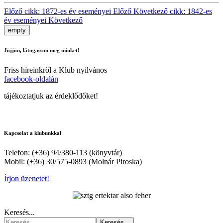
Előző cikk: 1872-es év eseményei
Előző
Következő cikk: 1842-es
év eseményei
Következő
empty
Jöjjön, látogasson meg minket!
Friss híreinkről a Klub nyilvános
facebook-oldalán
tájékoztatjuk az érdeklődőket!
Kapcsolat a klubunkkal
Telefon: (+36) 94/380-113 (könyvtár)
Mobil: (+36) 30/575-0893 (Molnár Piroska)
Írjon üzenetet!
Keresés...
Keresés...