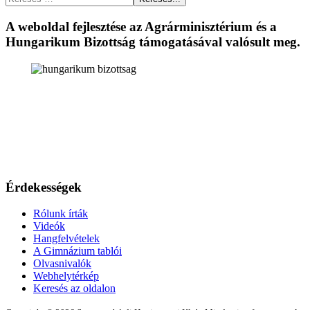
A weboldal fejlesztése az Agrárminisztérium és a
Hungarikum Bizottság támogatásával valósult meg.
Érdekességek
Rólunk írták
Videók
Hangfelvételek
A Gimnázium tablói
Olvasnivalók
Webhelytérkép
Keresés az oldalon