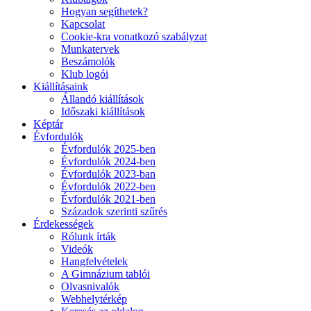
Hogyan segíthetek?
Kapcsolat
Cookie-kra vonatkozó szabályzat
Munkatervek
Beszámolók
Klub logói
Kiállításaink
Állandó kiállítások
Időszaki kiállítások
Képtár
Évfordulók
Évfordulók 2025-ben
Évfordulók 2024-ben
Évfordulók 2023-ban
Évfordulók 2022-ben
Évfordulók 2021-ben
Századok szerinti szűrés
Érdekességek
Rólunk írták
Videók
Hangfelvételek
A Gimnázium tablói
Olvasnivalók
Webhelytérkép