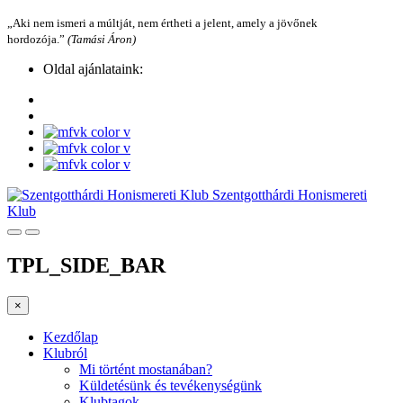
„Aki nem ismeri a múltját, nem értheti a jelent, amely a jövőnek
hordozója.”
(Tamási Áron)
Oldal ajánlataink:
Szentgotthárdi Honismereti
Klub
TPL_SIDE_BAR
×
Kezdőlap
Klubról
Mi történt mostanában?
Küldetésünk és tevékenységünk
Klubtagok