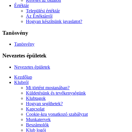
Keresés az oldalon
Értéktár
Települési értéktár
Az Értéktárról
Hogyan készítsünk javaslatot?
Tanösvény
Tanösvény
Nevezetes épületek
Nevezetes épületek
Kezdőlap
Klubról
Mi történt mostanában?
Küldetésünk és tevékenységünk
Klubtagok
Hogyan segíthetek?
Kapcsolat
Cookie-kra vonatkozó szabályzat
Munkatervek
Beszámolók
Klub logói