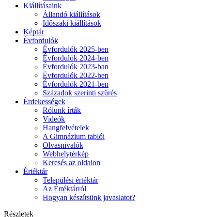
Kiállításaink
Állandó kiállítások
Időszaki kiállítások
Képtár
Évfordulók
Évfordulók 2025-ben
Évfordulók 2024-ben
Évfordulók 2023-ban
Évfordulók 2022-ben
Évfordulók 2021-ben
Századok szerinti szűrés
Érdekességek
Rólunk írták
Videók
Hangfelvételek
A Gimnázium tablói
Olvasnivalók
Webhelytérkép
Keresés az oldalon
Értéktár
Települési értéktár
Az Értéktárról
Hogyan készítsünk javaslatot?
Részletek