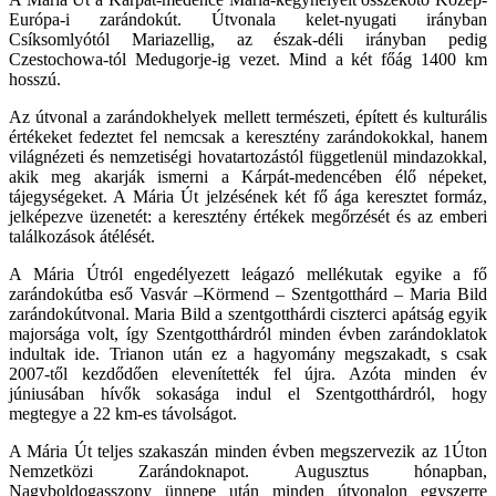
Európa-i zarándokút. Útvonala kelet-nyugati irányban
Csíksomlyótól Mariazellig, az észak-déli irányban pedig
Czestochowa-tól Medugorje-ig vezet. Mind a két főág 1400 km
hosszú.
Az útvonal a zarándokhelyek mellett természeti, épített és kulturális
értékeket fedeztet fel nemcsak a keresztény zarándokokkal, hanem
világnézeti és nemzetiségi hovatartozástól függetlenül mindazokkal,
akik meg akarják ismerni a Kárpát-medencében élő népeket,
tájegységeket. A Mária Út jelzésének két fő ága keresztet formáz,
jelképezve üzenetét: a keresztény értékek megőrzését és az emberi
találkozások átélését.
A Mária Útról engedélyezett leágazó mellékutak egyike a fő
zarándokútba eső Vasvár –Körmend – Szentgotthárd – Maria Bild
zarándokútvonal. Maria Bild a szentgotthárdi ciszterci apátság egyik
majorsága volt, így Szentgotthárdról minden évben zarándoklatok
indultak ide. Trianon után ez a hagyomány megszakadt, s csak
2007-től kezdődően elevenítették fel újra. Azóta minden év
júniusában hívők sokasága indul el Szentgotthárdról, hogy
megtegye a 22 km-es távolságot.
A Mária Út teljes szakaszán minden évben megszervezik az 1Úton
Nemzetközi Zarándoknapot. Augusztus hónapban,
Nagyboldogasszony ünnepe után minden útvonalon egyszerre