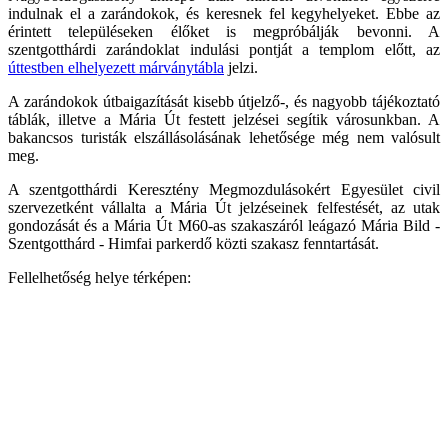
indulnak el a zarándokok, és keresnek fel kegyhelyeket. Ebbe az
érintett településeken élőket is megpróbálják bevonni. A
szentgotthárdi zarándoklat indulási pontját a templom előtt, az
úttestben elhelyezett márványtábla
jelzi.
A zarándokok útbaigazítását kisebb útjelző-, és nagyobb tájékoztató
táblák, illetve a Mária Út festett jelzései segítik városunkban. A
bakancsos turisták elszállásolásának lehetősége még nem valósult
meg.
A szentgotthárdi Keresztény Megmozdulásokért Egyesület civil
szervezetként vállalta a Mária Út jelzéseinek felfestését, az utak
gondozását és a Mária Út M60-as szakaszáról leágazó Mária Bild -
Szentgotthárd - Himfai parkerdő közti szakasz fenntartását.
Fellelhetőség helye térképen: