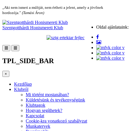
„Aki nem ismeri a múltját, nem értheti a jelent, amely a jövőnek
hordozója.”
(Tamási Áron)
Oldal ajánlataink:
Szentgotthárdi Honismereti Klub
TPL_SIDE_BAR
×
Kezdőlap
Klubról
Mi történt mostanában?
Küldetésünk és tevékenységünk
Klubtagok
Hogyan segíthetek?
Kapcsolat
Cookie-kra vonatkozó szabályzat
Munkatervek