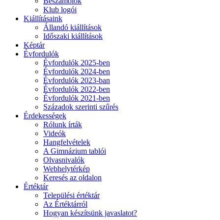
Beszámolók
Klub logói
Kiállításaink
Állandó kiállítások
Időszaki kiállítások
Képtár
Évfordulók
Évfordulók 2025-ben
Évfordulók 2024-ben
Évfordulók 2023-ban
Évfordulók 2022-ben
Évfordulók 2021-ben
Századok szerinti szűrés
Érdekességek
Rólunk írták
Videók
Hangfelvételek
A Gimnázium tablói
Olvasnivalók
Webhelytérkép
Keresés az oldalon
Értéktár
Települési értéktár
Az Értéktárról
Hogyan készítsünk javaslatot?