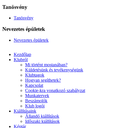
Tanösvény
Tanösvény
Nevezetes épületek
Nevezetes épületek
Kezdőlap
Klubról
Mi történt mostanában?
Küldetésünk és tevékenységünk
Klubtagok
Hogyan segíthetek?
Kapcsolat
Cookie-kra vonatkozó szabályzat
Munkatervek
Beszámolók
Klub logói
Kiállításaink
Állandó kiállítások
Időszaki kiállítások
Képtár