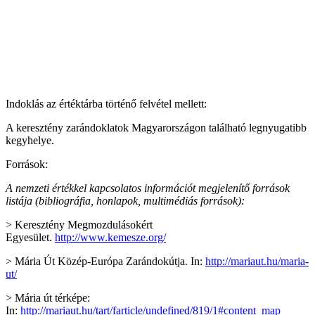
Indoklás az értéktárba történő felvétel mellett:
A keresztény zarándoklatok Magyarországon található legnyugatibb
kegyhelye.
Források:
A nemzeti értékkel kapcsolatos információt megjelenítő források
listája (bibliográfia, honlapok, multimédiás források):
> Keresztény Megmozdulásokért
Egyesület.
http://www.kemesze.org/
> Mária Út Közép-Európa Zarándokútja. In:
http://mariaut.hu/maria-
ut/
> Mária út térképe:
In:
http://mariaut.hu/tart/farticle/undefined/819/1#content_map