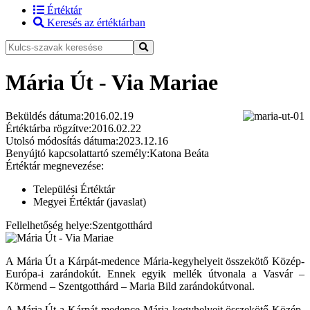
Értéktár
Keresés az értéktárban
Mária Út - Via Mariae
Beküldés dátuma:
2016.02.19
Értéktárba rögzítve:
2016.02.22
Utolsó módosítás dátuma:
2023.12.16
Benyújtó kapcsolattartó személy:
Katona Beáta
Értéktár megnevezése:
Települési Értéktár
Megyei Értéktár (javaslat)
Fellelhetőség helye:
Szentgotthárd
A Mária Út a Kárpát-medence Mária-kegyhelyeit összekötő Közép-
Európa-i zarándokút. Ennek egyik mellék útvonala a Vasvár –
Körmend – Szentgotthárd – Maria Bild zarándokútvonal.
A Mária Út a Kárpát-medence Mária-kegyhelyeit összekötő Közép-