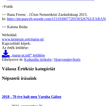
>Fotók
>> Bana Ferenc . 1Úton Nemzetközi Zarándoknap 2015.
In:
https://picasaweb.google.com/115193007720550326762/ZA
>> Katona Beáta
Weboldal:
www.kemesze.org/maria-ut/
Kapcsolódó képek:
Az érték letöltése:
„maria-ut.pdf” letöltése
Elhelyezve itt:
Kulturális örökség
|
Hagyományőrzés
Válassz Értéktár kategóriát
Népszerű írásaink
2018 - 70 éve halt meg Vargha Gábor