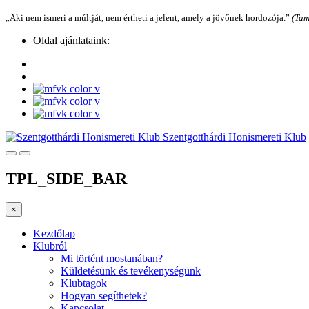
„Aki nem ismeri a múltját, nem értheti a jelent, amely a jövőnek hordozója.”
(Tam
Oldal ajánlataink:
Szentgotthárdi Honismereti Klub
TPL_SIDE_BAR
×
Kezdőlap
Klubról
Mi történt mostanában?
Küldetésünk és tevékenységünk
Klubtagok
Hogyan segíthetek?
Kapcsolat