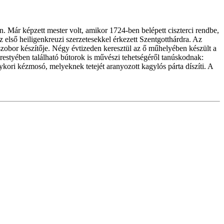
 Már képzett mester volt, amikor 1724-ben belépett ciszterci rendbe,
z első heiligenkreuzi szerzetesekkel érkezett Szentgotthárdra. Az
szobor készítője. Négy évtizeden keresztül az ő műhelyében készült a
restyében található bútorok is művészi tehetségéről tanúskodnak:
gykori kézmosó, melyeknek tetejét aranyozott kagylós párta díszíti. A