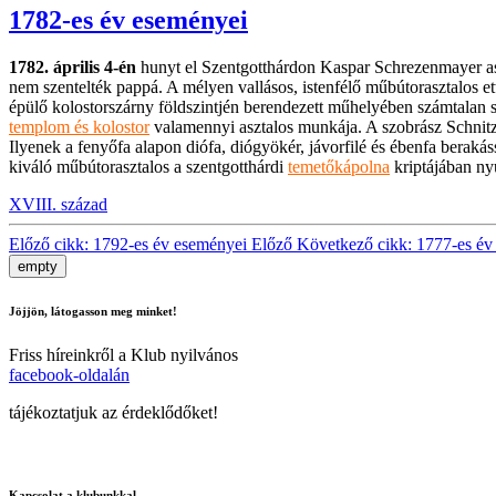
1782-es év eseményei
1782. április 4-én
hunyt el Szentgotthárdon Kaspar Schrezenmayer aszt
nem szentelték pappá. A mélyen vallásos, istenfélő műbútorasztalos ett
épülő kolostorszárny földszintjén berendezett műhelyében számtalan s
templom és kolostor
valamennyi asztalos munkája. A szobrász Schnitzer
Ilyenek a fenyőfa alapon diófa, diógyökér, jávorfilé és ébenfa berakás
kiváló műbútorasztalos a szentgotthárdi
temetőkápolna
kriptájában ny
XVIII. század
Előző cikk: 1792-es év eseményei
Előző
Következő cikk: 1777-es é
empty
Jöjjön, látogasson meg minket!
Friss híreinkről a Klub nyilvános
facebook-oldalán
tájékoztatjuk az érdeklődőket!
Kapcsolat a klubunkkal