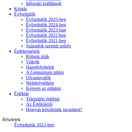
Időszaki kiállítások
Képtár
Évfordulók
Évfordulók 2025-ben
Évfordulók 2024-ben
Évfordulók 2023-ban
Évfordulók 2022-ben
Évfordulók 2021-ben
Századok szerinti szűrés
Érdekességek
Rólunk írták
Videók
Hangfelvételek
A Gimnázium tablói
Olvasnivalók
Webhelytérkép
Keresés az oldalon
Értéktár
Települési értéktár
Az Értéktárról
Hogyan készítsünk javaslatot?
Részletek
Évfordulók 2022-ben