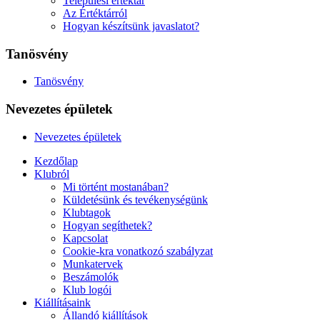
Települési értéktár
Az Értéktárról
Hogyan készítsünk javaslatot?
Tanösvény
Tanösvény
Nevezetes épületek
Nevezetes épületek
Kezdőlap
Klubról
Mi történt mostanában?
Küldetésünk és tevékenységünk
Klubtagok
Hogyan segíthetek?
Kapcsolat
Cookie-kra vonatkozó szabályzat
Munkatervek
Beszámolók
Klub logói
Kiállításaink
Állandó kiállítások