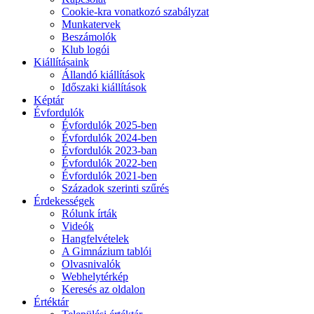
Cookie-kra vonatkozó szabályzat
Munkatervek
Beszámolók
Klub logói
Kiállításaink
Állandó kiállítások
Időszaki kiállítások
Képtár
Évfordulók
Évfordulók 2025-ben
Évfordulók 2024-ben
Évfordulók 2023-ban
Évfordulók 2022-ben
Évfordulók 2021-ben
Századok szerinti szűrés
Érdekességek
Rólunk írták
Videók
Hangfelvételek
A Gimnázium tablói
Olvasnivalók
Webhelytérkép
Keresés az oldalon
Értéktár