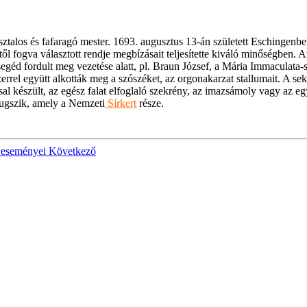
alos és fafaragó mester. 1693. augusztus 13-án született Eschingenben.
ől fogva választott rendje megbízásait teljesítette kiváló minőségben. A
egéd fordult meg vezetése alatt, pl. Braun József, a Mária Immaculata-
rel együtt alkották meg a szószéket, az orgonakarzat stallumait. A sek
sal készült, az egész falat elfoglaló szekrény, az imazsámoly vagy az e
ugszik, amely a Nemzeti
Sírkert
része.
v eseményei
Következő