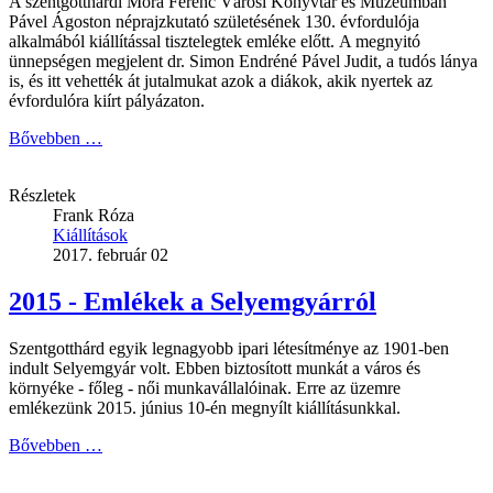
A szentgotthárdi Móra Ferenc Városi Könyvtár és Múzeumban
Pável Ágoston néprajzkutató születésének 130. évfordulója
alkalmából kiállítással tisztelegtek emléke előtt. A megnyitó
ünnepségen megjelent dr. Simon Endréné Pável Judit, a tudós lánya
is, és itt vehették át jutalmukat azok a diákok, akik nyertek az
évfordulóra kiírt pályázaton.
Bővebben …
Részletek
Frank Róza
Kiállítások
2017. február 02
2015 - Emlékek a Selyemgyárról
Szentgotthárd egyik legnagyobb ipari létesítménye az 1901-ben
indult Selyemgyár volt. Ebben biztosított munkát a város és
környéke - főleg - női munkavállalóinak. Erre az üzemre
emlékezünk 2015. június 10-én megnyílt kiállításunkkal.
Bővebben …