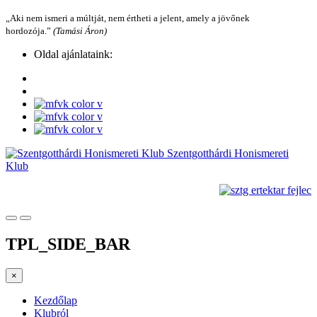
„Aki nem ismeri a múltját, nem értheti a jelent, amely a jövőnek
hordozója.”
(Tamási Áron)
Oldal ajánlataink:
Szentgotthárdi Honismereti
Klub
TPL_SIDE_BAR
×
Kezdőlap
Klubról