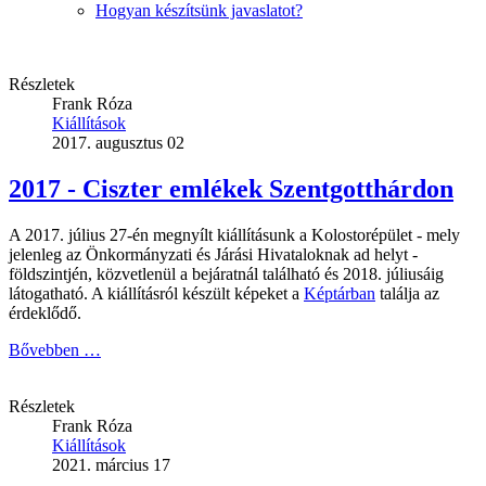
Hogyan készítsünk javaslatot?
Részletek
Frank Róza
Kiállítások
2017. augusztus 02
2017 - Ciszter emlékek Szentgotthárdon
A 2017. július 27-én megnyílt kiállításunk a Kolostorépület - mely
jelenleg az Önkormányzati és Járási Hivataloknak ad helyt -
földszintjén, közvetlenül a bejáratnál található és 2018. júliusáig
látogatható. A kiállításról készült képeket a
Képtárban
találja az
érdeklődő.
Bővebben …
Részletek
Frank Róza
Kiállítások
2021. március 17