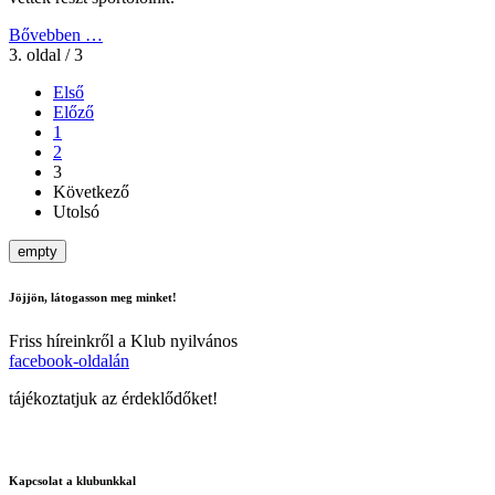
Bővebben …
3. oldal / 3
Első
Előző
1
2
3
Következő
Utolsó
empty
Jöjjön, látogasson meg minket!
Friss híreinkről a Klub nyilvános
facebook-oldalán
tájékoztatjuk az érdeklődőket!
Kapcsolat a klubunkkal