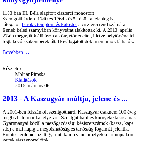
1183-ban III. Béla alapított ciszterci monostort
Szentgotthárdon. 1740 és 1764 között épült a jelenleg is
látogatott
barokk templom és kolostor
a ciszterci rend számára.
Ennek keleti szárnyában könyvtárat alakítottak ki. A 2013. április
27-én megnyílt kiállításon a könyvtörténettel, illetve helytörténettel
foglakozó szakemberek által kiválogatott dokumentumok láthatók.
Bővebben …
Részletek
Molnár Piroska
Kiállítások
2016. március 06
2013 - A Kaszagyár múltja, jelene és ...
A 2001-ben felszámolt szentgotthárdi Kaszagyár csaknem 100 évig
megbízható munkahelye volt Szentgotthárd és környéke lakosainak.
Gyártmányai közül a mezőgazdasági kéziszerszámok (kasza, kapa
stb.) a mai napig a megbízhatóság és tartósság fogalmát jelentik.
Említést érdemel az itt gyártott kard és tőr, amelyekkel olimpiákon
vettek részt sportolóink.