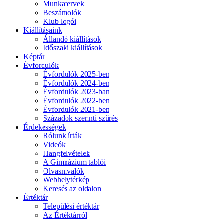
Munkatervek
Beszámolók
Klub logói
Kiállításaink
Állandó kiállítások
Időszaki kiállítások
Képtár
Évfordulók
Évfordulók 2025-ben
Évfordulók 2024-ben
Évfordulók 2023-ban
Évfordulók 2022-ben
Évfordulók 2021-ben
Századok szerinti szűrés
Érdekességek
Rólunk írták
Videók
Hangfelvételek
A Gimnázium tablói
Olvasnivalók
Webhelytérkép
Keresés az oldalon
Értéktár
Települési értéktár
Az Értéktárról