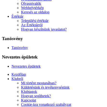
Olvasnivalók
Webhelytérkép
Keresés az oldalon
Értéktár
Települési értéktár
Az Értéktárról
Hogyan készítsünk javaslatot?
Tanösvény
Tanösvény
Nevezetes épületek
Nevezetes épületek
Kezdőlap
Klubról
Mi történt mostanában?
Küldetésünk és tevékenységünk
Klubtagok
Hogyan segíthetek?
Kapcsolat
Cookie-kra vonatkozó szabályzat