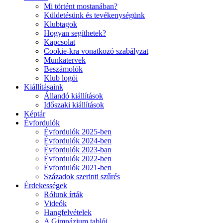
Mi történt mostanában?
Küldetésünk és tevékenységünk
Klubtagok
Hogyan segíthetek?
Kapcsolat
Cookie-kra vonatkozó szabályzat
Munkatervek
Beszámolók
Klub logói
Kiállításaink
Állandó kiállítások
Időszaki kiállítások
Képtár
Évfordulók
Évfordulók 2025-ben
Évfordulók 2024-ben
Évfordulók 2023-ban
Évfordulók 2022-ben
Évfordulók 2021-ben
Századok szerinti szűrés
Érdekességek
Rólunk írták
Videók
Hangfelvételek
A Gimnázium tablói