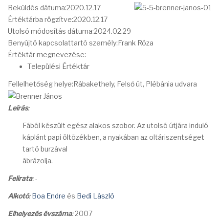
Beküldés dátuma:
2020.12.17
Értéktárba rögzítve:
2020.12.17
Utolsó módosítás dátuma:
2024.02.29
Benyújtó kapcsolattartó személy:
Frank Róza
Értéktár megnevezése:
Települési Értéktár
Fellelhetőség helye:
Rábakethely, Felső út, Plébánia udvara
Leírás
:
Fából készült egész alakos szobor. Az utolsó útjára induló
káplánt papi öltözékben, a nyakában az oltáriszentséget
tartó burzával
ábrázolja.
Felirata
:
-
Alkotó
:
Boa Endre
és
Bedi László
Elhelyezés évszáma
:
2007