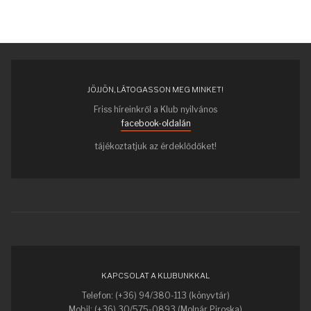
JÖJJÖN, LÁTOGASSON MEG MINKET!
Friss híreinkről a Klub nyilvános
facebook-oldalán
tájékoztatjuk az érdeklődőket!
KAPCSOLAT A KLUBUNKKAL
Telefon: (+36) 94/380-113 (könyvtár)
Mobil: (+36) 30/575-0893 (Molnár Piroska)