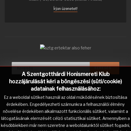
Írjon üzenetet!
Keresés...
KERESÉS...
A Szentgotthárdi Honismereti Klub
hozzájárulását kéri a böngészési (süti/cookie)
adatainak felhasználásához:
Ez a weboldal sütiket használ az oldal működésének biztosítása
érdekében. Engedélyezheti számunkra a felhasználói élmény
Copyright © 2026 Szentgotthárdi Honismereti Klub. Minden jog
növelése érdekében alkalmazott funkcionális sütiket, valamint a
fenntartva. Az oldalt tervezte:
Csilinkó Gábor
.
látogatásának elemzését célzó statisztikai sütiket. Amennyiben a
A
Joomla!
a
GNU Általános Nyilvános Licenc
alatt kiadott szabad
későbbiekben már nem szeretne a weboldalunktól sütiket fogadni,
szoftver.