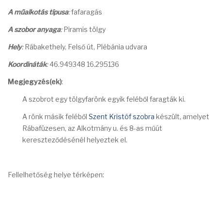
A műalkotás típusa
:
fafaragás
A szobor anyaga
:
Piramis tölgy
Hely
:
Rábakethely, Felső út, Plébánia udvara
Koordináták
:
46.949348 16.295136
Megjegyzés(ek)
:
A szobrot egy tölgyfarönk egyik feléből faragták ki.
A rönk másik feléből
Szent Kristóf szobra
készült, amelyet
Rábafüzesen, az Alkotmány u. és 8-as műút
kereszteződésénél helyeztek el.
Fellelhetőség helye térképen: