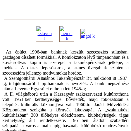
Az épület 1906-ban banknak készült szecessziós stílusban,
gazdagon díszített formákkal. A homlokzaton lévő timpanonban és a
kovácsoltvas kapun is szerepel a takarékpénztárak jelképe, a
méhkas. A díszes lépcsősorok, a színes üvegablak szintén a
szecesszióra jellemző motívumokat hordoz.
A Szentgotthárdi Általános Takarékpénztár Rt. működött itt 1937-
ig, tulajdonosáról Lipp-banknak is nevezték. A bank megszűnése
után a Levente Egyesület otthona lett 1945-ig.
A II. világháború után a Kaszagyár szakszervezeti kultúrotthona
volt. 1951-ben kerthelyiséggel bővítették, majd fokozatosan a
település kulturális központjává vált. 1960-tól Járási Művelődési
Központként szolgálta a környék lakosságát. A „szakmaközi
kultúrházban” 300 ülőhelyes előadóterem, klubhelyiségek, tágas
kerthelyiség állt rendelkezésre. 1961-ben átadott szabadtéri
színpadát a város a mai napig használja különböző rendezvények
helyszíneként.