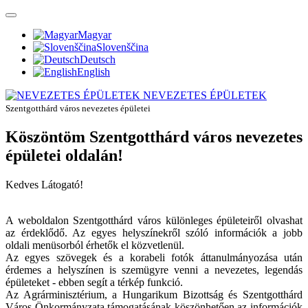
Magyar
Slovenščina
Deutsch
English
NEVEZETES ÉPÜLETEK
Szentgotthárd város nevezetes épületei
Köszöntöm Szentgotthárd város nevezetes
épületei oldalán!
Kedves Látogató!
A weboldalon Szentgotthárd város különleges épületeiről olvashat
az érdeklődő. Az egyes helyszínekről szóló információk a jobb
oldali menüsorból érhetők el közvetlenül.
Az egyes szövegek és a korabeli fotók áttanulmányozása után
érdemes a helyszínen is szemügyre venni a nevezetes, legendás
épületeket - ebben segít a térkép funkció.
Az Agrárminisztérium, a Hungarikum Bizottság és Szentgotthárd
Város Önkormányzata támogatásának köszönhetően az információk