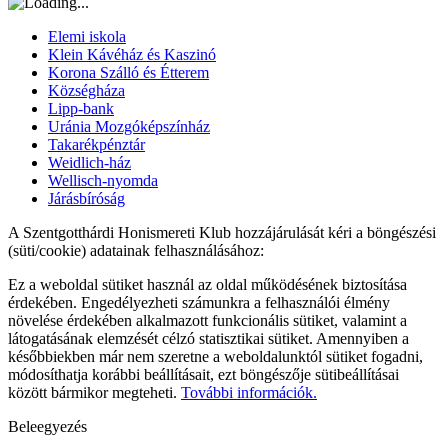
Elemi iskola
Klein Kávéház és Kaszinó
Korona Szálló és Étterem
Községháza
Lipp-bank
Uránia Mozgóképszínház
Takarékpénztár
Weidlich-ház
Wellisch-nyomda
Járásbíróság
A Szentgotthárdi Honismereti Klub hozzájárulását kéri a böngészési
(süti/cookie) adatainak felhasználásához:
Ez a weboldal sütiket használ az oldal működésének biztosítása
érdekében. Engedélyezheti számunkra a felhasználói élmény
növelése érdekében alkalmazott funkcionális sütiket, valamint a
látogatásának elemzését célzó statisztikai sütiket. Amennyiben a
későbbiekben már nem szeretne a weboldalunktól sütiket fogadni,
módosíthatja korábbi beállításait, ezt böngészője sütibeállításai
között bármikor megteheti.
További információk.
Beleegyezés