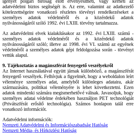
igényét polgári bíróság előtt érvényesítheti, vagy kérheti az
adatvédelmi biztos segítségét is. Az erre, valamint az adatkezelő
kötelezettségeire vonatkozó részletes törvényi rendelkezéseket a
személyes adatok védelméről és a közérdekű adatok
nyilvánosságáról szóló 1992. évi LXIII. törvény tartalmazza.
Az adatvédelmi elvek kialakításakor az 1992. évi LXIII. számú -
személyes adatok védelméről és a közérdekű adatok
nyilvánosságáról szóló; illetve az 1998. évi VI. számú az egyének
védelméről a személyes adatok gépi feldolgozása során - törvényt
vettük alapul.
9. Tájékoztatás a magánszférát fenyegető veszélyekről
Az Internet használatával együtt járnak különböző, a magánszférát
fenyegető veszélyek. Felhívjuk a figyelmét, hogy a weboldalon leírt
véleménye személyes adat, amelyből különleges adataira, akár
származására, politikai véleményére is lehet következtetni. Ezen
adatok mindenki számára megismerhetővé válnak. Javasoljuk, hogy
személyes adatai védelme érdekében használjon PET technológiát
(Privátszférát erősítő technológia). Számos honlapon talál erre
vonatkozó információt.
Adatvédelmi információk:
Nemzeti Adatvédelmi és Információszabadság Hatóság
Nemzeti Média- és Hírközlési Hatóság