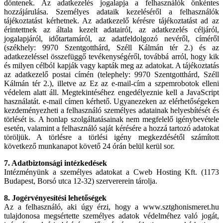
döntenek. Az adatkezelés jogalapja a felhasználók önkéntes
hozzájárulása. Személyes adataik kezeléséről a felhasználók
tájékoztatást kérhetnek. Az adatkezelő kérésre tájékoztatást ad az
érintettnek az általa kezelt adatairól, az adatkezelés céljáról,
jogalapjáról, időtartamáról, az adatfeldolgozó nevéről, címéről
(székhely: 9970 Szentgotthárd, Széll Kálmán tér 2.) és az
adatkezeléssel összefüggő tevékenységéről, továbbá arról, hogy kik
és milyen célból kapják vagy kapták meg az adatokat. A tájékoztatás
az adatkezelő postai címén (telephely: 9970 Szentgotthárd, Széll
Kálmán tér 2.), illetve az
Ez az e-mail-cím a szpemrobotok elleni
védelem alatt áll. Megtekintéséhez engedélyeznie kell a JavaScript
használatát.
e-mail címen kérhető. Ugyanezeken az elérhetőségeken
kezdeményezheti a felhasználó személyes adatainak helyesbítését és
törlését is. A honlap szolgáltatásainak nem megfelelő igénybevétele
esetén, valamint a felhasználó saját kérésére a hozzá tartozó adatokat
töröljük. A törlésre a törlési igény megkezdésétől számított
következő munkanapot követő 24 órán belül kerül sor.
7. Adatbiztonsági intézkedések
Intézményünk a személyes adatokat a Cweb Hosting Kft. (1173
Budapest, Borsó utca 12-32) szervererein tárolja.
8. Jogérvényesítési lehetőségek
Az a felhasználó, aki úgy érzi, hogy a www.sztghonismeret.hu
tulajdonosa megsértette személyes adatok védelméhez való jogát,