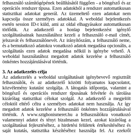
felhasználó számítógépének beállításától függően - a böngésző és az
operációs rendszer típusa. Ezen adatokból a rendszer automatikusan
statisztikai adatokat generál. Az üzemeltető ezen adatokat nem
kapcsolja össze személyes adatokkal. A weboldal bejelentkezés
esetén session ID-t küld, ami az oldal elhagyásakor automatikusan
törlődik. Az adatkezelő a honlap bejelentkezést igénylő
szolgáltatásainak használatához kezeli a felhasználó e-mail címét,
jelszavát és felhasználónevét. Az irányítószám, a felhasználó neme,
és a bemutatkozó adatokra vonatkozó adatok megadása opcionális, a
szolgáltatás ezen adatok megadása nélkül is igénybe vehető. A
weboldal használatához megadott adatok kezelése a felhasználó
önkéntes hozzájárulásával történik.
3. Az adatkezelés célja
Az adatkezelés a weboldal szolgáltatásait igénybevevő regisztrált
felhasználók, és az adatkezelő közötti folyamatos kapcsolatot,
közvélemény kutatást szolgálja. A látogatás időpontja, valamint a
böngésző és operációs rendszer típusának felvétele és tárolása
kizárólag statisztikai célokat szolgál. Az adatkezelő a megjelölt
céloktól eltérő célra a személyes adatokat nem használja. Az így
megadott adatok kezelése a felhasználó önkéntes hozzájárulásával
történik. A www.sztghonismeret.hu a felhasználókra vonatkozó
valamennyi adatot és tényt bizalmasan kezel, azokat kizárólag a
szolgáltatásai fejlesztéséhez, a hirdetési felületek értékesítéséhez és
saját kutatás, statisztika készítéséhez használja fel. Az ezekről