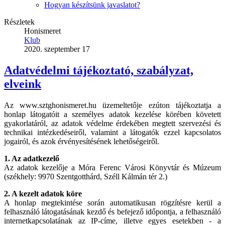
Hogyan készítsünk javaslatot?
Részletek
Honismeret
Klub
2020. szeptember 17
Adatvédelmi tájékoztató, szabályzat,
elveink
Az www.sztghonismeret.hu üzemeltetője ezúton tájékoztatja a
honlap látogatóit a személyes adatok kezelése körében követett
gyakorlatáról, az adatok védelme érdekében megtett szervezési és
technikai intézkedéseiről, valamint a látogatók ezzel kapcsolatos
jogairól, és azok érvényesítésének lehetőségeiről.
1. Az adatkezelő
Az adatok kezelője a Móra Ferenc Városi Könyvtár és Múzeum
(székhely: 9970 Szentgotthárd, Széll Kálmán tér 2.)
2. A kezelt adatok köre
A honlap megtekintése során automatikusan rögzítésre kerül a
felhasználó látogatásának kezdő és befejező időpontja, a felhasználó
internetkapcsolatának az IP-címe, illetve egyes esetekben - a