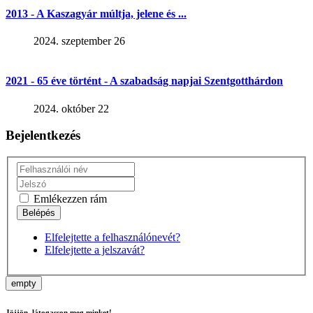
2013 - A Kaszagyár múltja, jelene és ...
2024. szeptember 26
2021 - 65 éve történt - A szabadság napjai Szentgotthárdon
2024. október 22
Bejelentkezés
Emlékezzen rám
Elfelejtette a felhasználónevét?
Elfelejtette a jelszavát?
empty
Jöjjön, látogasson meg minket!