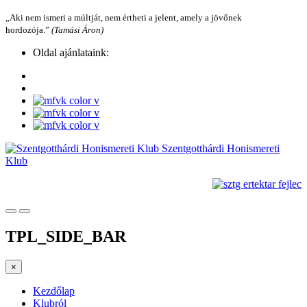
„Aki nem ismeri a múltját, nem értheti a jelent, amely a jövőnek
hordozója.”
(Tamási Áron)
Oldal ajánlataink:
Szentgotthárdi Honismereti
Klub
TPL_SIDE_BAR
×
Kezdőlap
Klubról