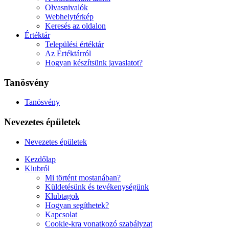
Olvasnivalók
Webhelytérkép
Keresés az oldalon
Értéktár
Települési értéktár
Az Értéktárról
Hogyan készítsünk javaslatot?
Tanösvény
Tanösvény
Nevezetes épületek
Nevezetes épületek
Kezdőlap
Klubról
Mi történt mostanában?
Küldetésünk és tevékenységünk
Klubtagok
Hogyan segíthetek?
Kapcsolat
Cookie-kra vonatkozó szabályzat