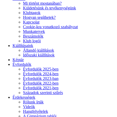
Mi történt mostanában?
Küldetésünk és tevékenységünk
Klubtagok
Hogyan segíthetek?
Kapcsolat
Cookie-kra vonatkozó szabályzat
Munkatervek
Beszámolók
Klub logói
Kiállításaink
Állandó kiállítások
Időszaki kiállítások
Képtár
Évfordulók
Évfordulók 2025-ben
Évfordulók 2024-ben
Évfordulók 2023-ban
Évfordulók 2022-ben
Évfordulók 2021-ben
Századok szerinti szűrés
Érdekességek
Rólunk írták
Videók
Hangfelvételek
A Gimnázium tablói