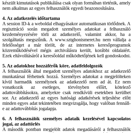
készült kimutatások publikálása csak olyan formában történik, amely
nem alkalmas az egyes felhasználók egyedi beazonosítására.
4. Az adatkezelés időtartama
A session ID-k a weboldal elhagyásakor automatikusan törlődnek. A
regisztráció során megadott személyes adatokat a felhasználó
kezdeményezésére törli az adatkezelő, valamint akkor, ha a
szolgáltatás megszűnik. A www.sztghonismeret.hu nem vállalja a
felelősséget a már törölt, de az internetes keresőprogramok
közreműködésével mégis archiválásra került, korábbi oldalaiért.
Ezek eltávolításáról a keresőoldal működtetőjének kell gondoskodni.
5. Az adatokhoz hozzáférők köre, adatfeldolgozók
A felhasználók által megadott személyes adatokhoz az adatkezelő
munkatársai férhetnek hozzá. Személyes adatokat a megjelölteken
kívül harmadik személynek az adatkezelő nem ad át. Ez nem
vonatkozik az esetleges, törvényben előírt, kötelező
adattovábbításokra, amelyekre csak rendkívüli esetekben kerülhet
sor. Az adatkezelő az egyes hatósági adatkérések teljesítése előtt
minden egyes adat tekintetében megvizsgálja, hogy valóban fennáll-
e az adattovábbítás jogalapja.
6. A felhasználók személyes adataik kezelésével kapcsolatos
jogai, az adattörlés
A második pontban megjelölt adatok megadásáról a felhasználók