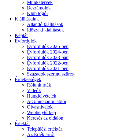
Munkatervek
Beszámolók
Klub logói
Kiállításaink
Állandó kiállítások
Időszaki kiállítások
Képtár
Évfordulók
Évfordulók 2025-ben
Évfordulók 2024-ben
Évfordulók 2023-ban
Évfordulók 2022-ben
Évfordulók 2021-ben
Századok szerinti szűrés
Érdekességek
Rólunk írták
Videók
Hangfelvételek
A Gimnázium tablói
Olvasnivalók
Webhelytérkép
Keresés az oldalon
Értéktár
Települési értéktár
Az Értéktárról