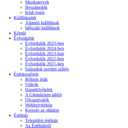
Munkatervek
Beszámolók
Klub logói
Kiállításaink
Állandó kiállítások
Időszaki kiállítások
Képtár
Évfordulók
Évfordulók 2025-ben
Évfordulók 2024-ben
Évfordulók 2023-ban
Évfordulók 2022-ben
Évfordulók 2021-ben
Századok szerinti szűrés
Érdekességek
Rólunk írták
Videók
Hangfelvételek
A Gimnázium tablói
Olvasnivalók
Webhelytérkép
Keresés az oldalon
Értéktár
Települési értéktár
Az Értéktárról