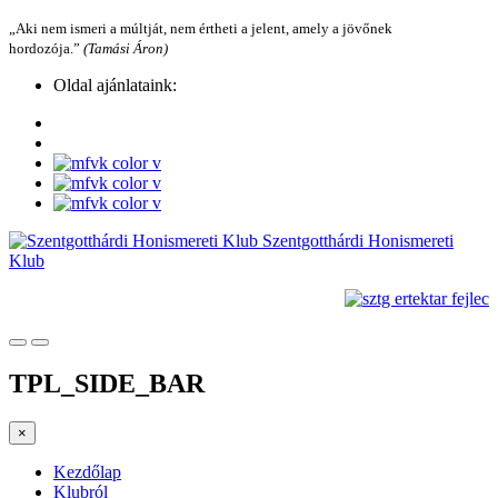
„Aki nem ismeri a múltját, nem értheti a jelent, amely a jövőnek
hordozója.”
(Tamási Áron)
Oldal ajánlataink:
Szentgotthárdi Honismereti
Klub
TPL_SIDE_BAR
×
Kezdőlap
Klubról