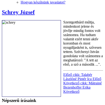
Hogyan készítsünk javaslatot?
Schrey József
Szentgotthárd múltja,
mindenkori jelene és
jövője mindig fontos volt
számomra. Ha tudtam
valamit ezért tenni aktív
koromban és most
nyugdíjasként is, szívesen
tettem. Széchenyi István
gondolata volt számomra a
meghatározó: "A tett az
első, a szó a második ...".
Előző cikk: Talabér
Lászlóné Pintér Ica
Előző
Következő cikk: Mátrainé
Bezenhoffer Erika
Következő
Népszerű írásaink