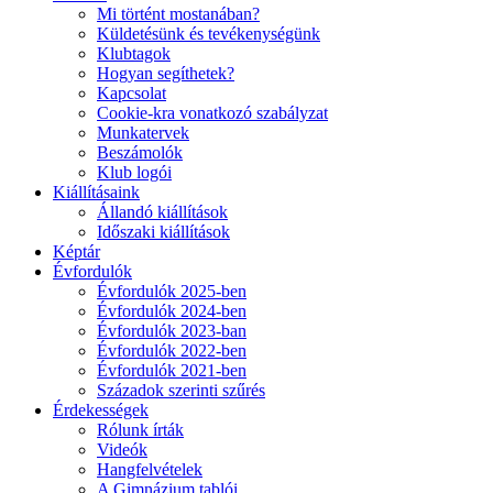
Mi történt mostanában?
Küldetésünk és tevékenységünk
Klubtagok
Hogyan segíthetek?
Kapcsolat
Cookie-kra vonatkozó szabályzat
Munkatervek
Beszámolók
Klub logói
Kiállításaink
Állandó kiállítások
Időszaki kiállítások
Képtár
Évfordulók
Évfordulók 2025-ben
Évfordulók 2024-ben
Évfordulók 2023-ban
Évfordulók 2022-ben
Évfordulók 2021-ben
Századok szerinti szűrés
Érdekességek
Rólunk írták
Videók
Hangfelvételek
A Gimnázium tablói