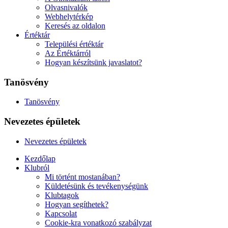
Olvasnivalók
Webhelytérkép
Keresés az oldalon
Értéktár
Települési értéktár
Az Értéktárról
Hogyan készítsünk javaslatot?
Tanösvény
Tanösvény
Nevezetes épületek
Nevezetes épületek
Kezdőlap
Klubról
Mi történt mostanában?
Küldetésünk és tevékenységünk
Klubtagok
Hogyan segíthetek?
Kapcsolat
Cookie-kra vonatkozó szabályzat