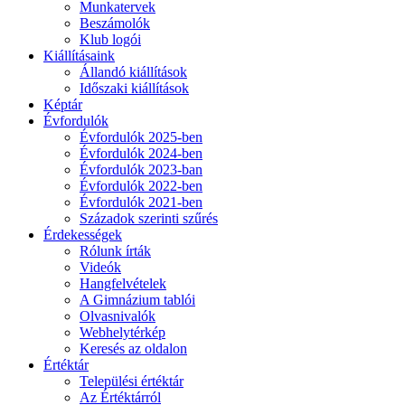
Munkatervek
Beszámolók
Klub logói
Kiállításaink
Állandó kiállítások
Időszaki kiállítások
Képtár
Évfordulók
Évfordulók 2025-ben
Évfordulók 2024-ben
Évfordulók 2023-ban
Évfordulók 2022-ben
Évfordulók 2021-ben
Századok szerinti szűrés
Érdekességek
Rólunk írták
Videók
Hangfelvételek
A Gimnázium tablói
Olvasnivalók
Webhelytérkép
Keresés az oldalon
Értéktár
Települési értéktár
Az Értéktárról