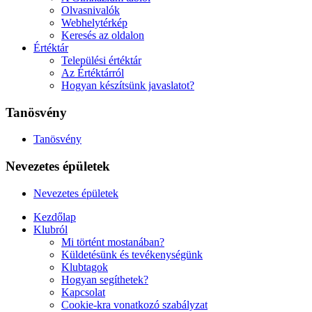
Olvasnivalók
Webhelytérkép
Keresés az oldalon
Értéktár
Települési értéktár
Az Értéktárról
Hogyan készítsünk javaslatot?
Tanösvény
Tanösvény
Nevezetes épületek
Nevezetes épületek
Kezdőlap
Klubról
Mi történt mostanában?
Küldetésünk és tevékenységünk
Klubtagok
Hogyan segíthetek?
Kapcsolat
Cookie-kra vonatkozó szabályzat