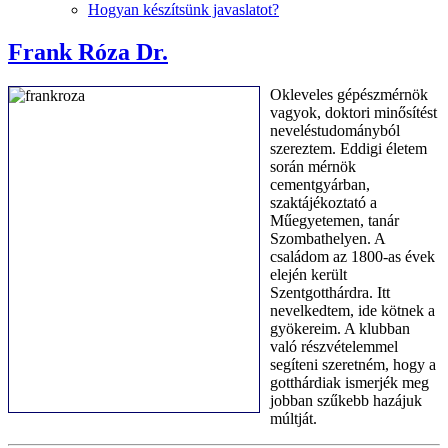
Hogyan készítsünk javaslatot?
Frank Róza Dr.
Okleveles gépészmérnök
vagyok, doktori minősítést
neveléstudományból
szereztem. Eddigi életem
során mérnök
cementgyárban,
szaktájékoztató a
Műegyetemen, tanár
Szombathelyen. A
családom az 1800-as évek
elején került
Szentgotthárdra. Itt
nevelkedtem, ide kötnek a
gyökereim. A klubban
való részvételemmel
segíteni szeretném, hogy a
gotthárdiak ismerjék meg
jobban szűkebb hazájuk
múltját.