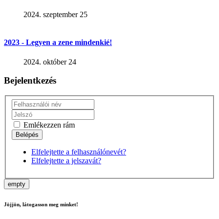
2024. szeptember 25
2023 - Legyen a zene mindenkié!
2024. október 24
Bejelentkezés
Emlékezzen rám
Elfelejtette a felhasználónevét?
Elfelejtette a jelszavát?
empty
Jöjjön, látogasson meg minket!