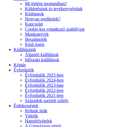
Mi történt mostanában?
Küldetésünk és tevékenységünk
Klubtagok
Hogyan segíthetek?
Kapcsolat
Cookie-kra vonatkozó szabályzat
Munkatervek
Beszámolók
Klub logói
Kiállításaink
Állandó kiállítások
Időszaki kiállítások
Képtár
Évfordulók
Évfordulók 2025-ben
Évfordulók 2024-ben
Évfordulók 2023-ban
Évfordulók 2022-ben
Évfordulók 2021-ben
Századok szerinti szűrés
Érdekességek
Rólunk írták
Videók
Hangfelvételek
A Gimnázium tablói