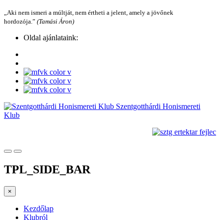
„Aki nem ismeri a múltját, nem értheti a jelent, amely a jövőnek
hordozója.”
(Tamási Áron)
Oldal ajánlataink:
Szentgotthárdi Honismereti
Klub
TPL_SIDE_BAR
×
Kezdőlap
Klubról