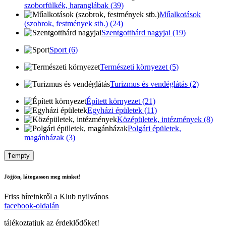
szoborfülkék, haranglábak (39)
Műalkotások
(szobrok, festmények stb.) (24)
Szentgotthárd nagyjai (19)
Sport (6)
Természeti környezet (5)
Turizmus és vendéglátás (2)
Épített környezet (21)
Egyházi épületek (11)
Középületek, intézmények (8)
Polgári épületek,
magánházak (3)
empty
Jöjjön, látogasson meg minket!
Friss híreinkről a Klub nyilvános
facebook-oldalán
tájékoztatjuk az érdeklődőket!