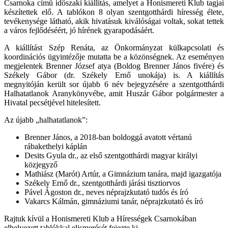
Csarnoka című időszaki kiállítás, amelyet a Honismereti Klub tagjai
készítettek elő. A tablókon 8 olyan szentgotthárdi híresség élete,
tevékenysége látható, akik hivatásuk kiválóságai voltak, sokat tettek
a város fejlődéséért, jó hírének gyarapodásáért.
A kiállítást Szép Renáta, az Önkormányzat külkapcsolati és
koordinációs ügyintézője mutatta be a közönségnek. Az eseményen
megjelentek Brenner József atya (Boldog Brenner János fivére) és
Székely Gábor (dr. Székely Ernő unokája) is. A kiállítás
megnyitóján került sor újabb 6 név bejegyzésére a szentgotthárdi
Halhatatlanok Aranykönyvébe, amit Huszár Gábor polgármester a
Hivatal pecsétjével hitelesített.
Az újabb „halhatatlanok”:
Brenner János, a 2018-ban boldoggá avatott vértanú
rábakethelyi káplán
Desits Gyula dr., az első szentgotthárdi magyar királyi
közjegyző
Mathiász (Marót) Artúr, a Gimnázium tanára, majd igazgatója
Székely Ernő dr., szentgotthárdi járási tisztiorvos
Pável Ágoston dr., neves néprajzkutató tudós és író
Vakarcs Kálmán, gimnáziumi tanár, néprajzkutató és író
Rajtuk kívül a Honismereti Klub a Hírességek Csarnokában
elhelyezett tablókkal elismerését fejezte ki