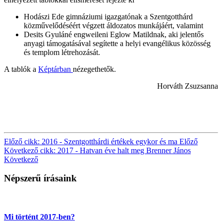
Hodászi Ede gimnáziumi igazgatónak a Szentgotthárd
közművelődéséért végzett áldozatos munkájáért, valamint
Desits Gyuláné engweileni Eglow Matildnak, aki jelentős
anyagi támogatásával segítette a helyi evangélikus közösség
és templom létrehozását.
A tablók a
Képtárban
nézegethetők.
Horváth Zsuzsanna
Előző cikk: 2016 - Szentgotthárdi értékek egykor és ma
Előző
Következő cikk: 2017 - Hatvan éve halt meg Brenner János
Következő
Népszerű írásaink
Mi történt 2017-ben?