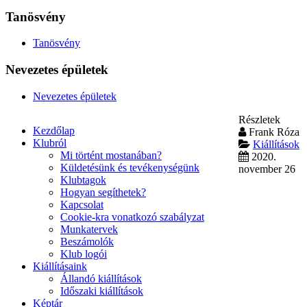
Tanösvény
Tanösvény
Nevezetes épületek
Nevezetes épületek
Részletek
Kezdőlap
Frank Róza
Klubról
Kiállítások
Mi történt mostanában?
2020.
Küldetésünk és tevékenységünk
november 26
Klubtagok
Hogyan segíthetek?
Kapcsolat
Cookie-kra vonatkozó szabályzat
Munkatervek
Beszámolók
Klub logói
Kiállításaink
Állandó kiállítások
Időszaki kiállítások
Képtár