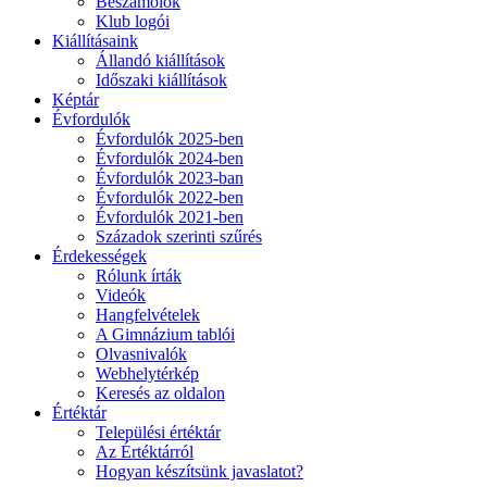
Beszámolók
Klub logói
Kiállításaink
Állandó kiállítások
Időszaki kiállítások
Képtár
Évfordulók
Évfordulók 2025-ben
Évfordulók 2024-ben
Évfordulók 2023-ban
Évfordulók 2022-ben
Évfordulók 2021-ben
Századok szerinti szűrés
Érdekességek
Rólunk írták
Videók
Hangfelvételek
A Gimnázium tablói
Olvasnivalók
Webhelytérkép
Keresés az oldalon
Értéktár
Települési értéktár
Az Értéktárról
Hogyan készítsünk javaslatot?