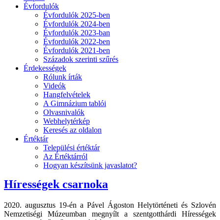
Évfordulók
Évfordulók 2025-ben
Évfordulók 2024-ben
Évfordulók 2023-ban
Évfordulók 2022-ben
Évfordulók 2021-ben
Századok szerinti szűrés
Érdekességek
Rólunk írták
Videók
Hangfelvételek
A Gimnázium tablói
Olvasnivalók
Webhelytérkép
Keresés az oldalon
Értéktár
Települési értéktár
Az Értéktárról
Hogyan készítsünk javaslatot?
Hírességek csarnoka
2020. augusztus 19-én a Pável Ágoston Helytörténeti és Szlovén
Nemzetiségi Múzeumban megnyílt a szentgotthárdi Hírességek