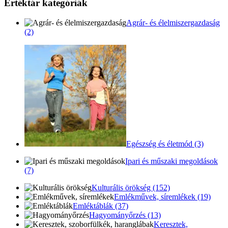
Értéktár kategóriák
Agrár- és élelmiszergazdaság
(2)
Egészség és életmód (3)
Ipari és műszaki megoldások
(7)
Kulturális örökség (152)
Emlékművek, síremlékek (19)
Emléktáblák (37)
Hagyományőrzés (13)
Keresztek,