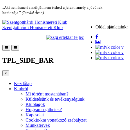
„Aki nem ismeri a múltját, nem értheti a jelent, amely a jövőnek
hordozója.”
(Tamási Áron)
Oldal ajánlataink:
Szentgotthárdi Honismereti Klub
TPL_SIDE_BAR
×
Kezdőlap
Klubról
Mi történt mostanában?
Küldetésünk és tevékenységünk
Klubtagok
Hogyan segíthetek?
Kapcsolat
Cookie-kra vonatkozó szabályzat
Munkatervek