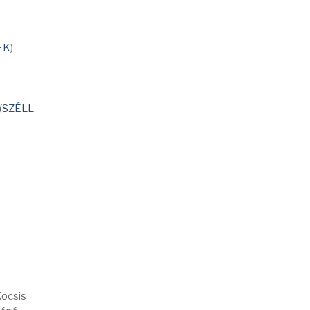
EK
)
(
SZÉLL
Kocsis