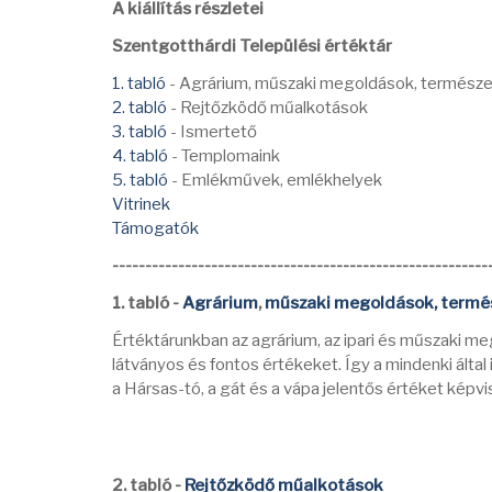
A kiállítás részletei
Szentgotthárdi Települési értéktár
1. tabló
- Agrárium, műszaki megoldások, természe
2. tabló
- Rejtőzködő műalkotások
3. tabló
- Ismertető
4. tabló
- Templomaink
5. tabló
- Emlékművek, emlékhelyek
Vitrinek
Támogatók
---------------------------------------------------------
1. tabló -
Agrárium
,
műszaki megoldások,
termés
Értéktárunkban az agrárium, az ipari és műszaki me
látványos és fontos értékeket. Így a mindenki által
a Hársas-tó, a gát és a vápa jelentős értéket képvi
2. tabló -
Rejtőzködő műalkotások