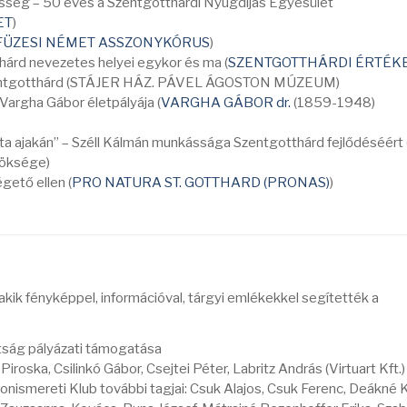
össég – 50 éves a Szentgotthárdi Nyugdíjas Egyesület
ET
)
ÜZESI NÉMET ASSZONYKÓRUS
)
hárd nevezetes helyei egykor és ma (
SZENTGOTTHÁRDI ÉRTÉK
zentgotthárd (STÁJER HÁZ. PÁVEL ÁGOSTON MÚZEUM)
Vargha Gábor életpályája (
VARGHA GÁBOR dr.
(1859-1948)
a ajakán” – Széll Kálmán munkássága Szentgotthárd fejlődéséért 
röksége)
gető ellen (
PRO NATURA ST. GOTTHARD (PRONAS)
)
)
akik fényképpel, információval, tárgyi emlékekkel segítették a
tság pályázati támogatása
 Piroska, Csilinkó Gábor, Csejtei Péter, Labritz András (Virtuart Kft.)
Honismereti Klub további tagjai: Csuk Alajos, Csuk Ferenc, Deákné 