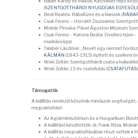
Bauer Károly és mások: Kincseket rejtő köz
(
SZENTGOTTHÁRDI NYUGDÍJAS EGYESÜL
Bedi Beatrix: Rábafüzes és a hianzek (
RÁBAF
Csuk Ferenc – Horváth Zsuzsanna: Szentgott
Molnár Piroska: Pável Ágoston Múzeum S
Csuk Ferenc - Katona Beáta: Elveihez hűen – 
munkássága)
Talabér Lászlóné: „Nevét egy nemzet hordozt
KÁLMÁN
(1843-1915) épített és szellemi ö
Woki Zoltán: Szentgotthárdi csata a hulladéké
Woki Zoltán: 15 év csatafutás (
CSATAFUTAS
Támogatók
A kiállítás rendezői köszönik mindazok segítségét, 
megvalósítást:
Az Agrárminisztérium és a Hungarikum Bizot
A kiállítást készítették: dr. Frank Róza, Molnár
A kiállítás megvalósításában részt vettek a 