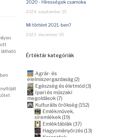
2020 - Hírességek csarnoka
2024. szeptember 25
Mi történt 2021-ben?
2023. december 05
milyen
ott
 látható
Értéktár kategóriák
Agrár- és
zben
élelmiszergazdaság (2)
Egészség és életmód (3)
gnyitóját
Ipari és műszaki
kötet
megoldások (7)
Kulturális örökség (152)
Emlékművek,
síremlékek (19)
Emléktáblák (37)
Hagyományőrzés (13)