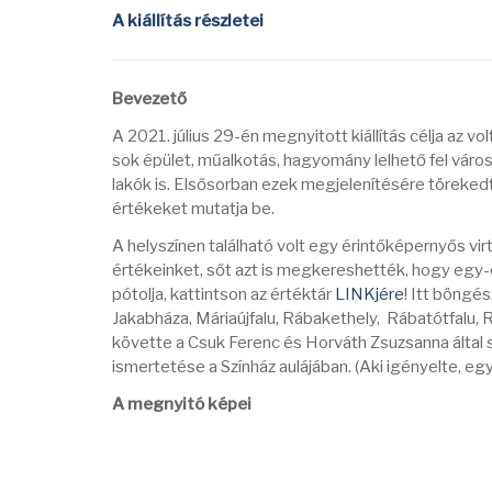
A kiállítás részletei
Bevezető
A 2021. július 29-én megnyitott kiállítás célja az vol
sok épület, műalkotás, hagyomány lelhető fel vár
lakók is. Elsősorban ezek megjelenítésére törekedt
értékeket mutatja be.
A helyszínen található volt egy érintőképernyős virtu
értékeinket, sőt azt is megkereshették, hogy egy-
pótolja, kattintson az értéktár
LINKjére
! Itt böngé
Jakabháza, Máriaújfalu, Rábakethely, Rábatótfalu, Rá
követte a Csuk Ferenc és Horváth Zsuzsanna által
ismertetése a Színház aulájában. (Aki igényelte, egy
A megnyitó képei