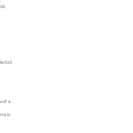
,
ük.
ükröző
olt a
ma is