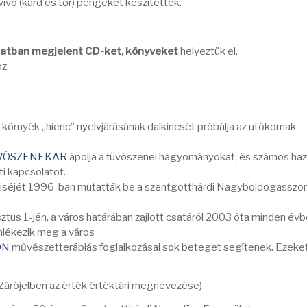
ó (kard és tőr) pengéket készítettek.
latban megjelent CD-ket, könyveket
helyeztük el.
oz.
 környék „hienc” nyelvjárásának dalkincsét próbálja az utókornak
ÚVÓSZENEKAR
ápolja a fúvószenei hagyományokat, és számos haz
ti kapcsolatot.
iséjét 1996-ban mutatták be a szentgotthárdi Nagyboldogasszo
tus 1-jén, a város határában zajlott csatáról 2003 óta minden év
lékezik meg a város
ON
művészetterápiás foglalkozásai sok beteget segítenek. Ezeket
(Zárójelben az érték értéktári megnevezése)