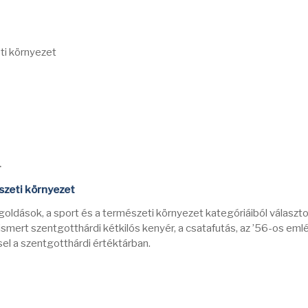
ti környezet
-
zeti környezet
goldások, a sport és a természeti környezet kategóriáiból választ
 ismert szentgotthárdi kétkilós kenyér, a csatafutás, az ’56-os eml
sel a szentgotthárdi értéktárban.