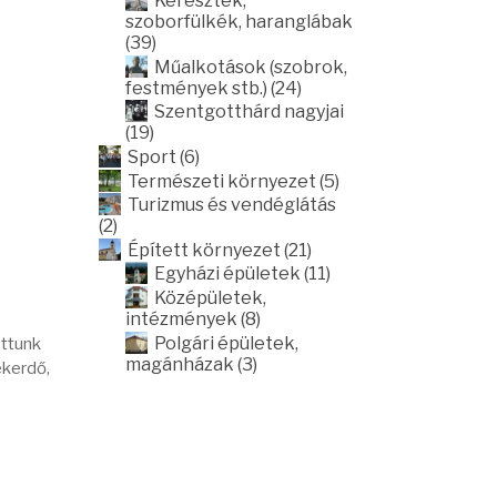
Keresztek,
szoborfülkék, haranglábak
(39)
Műalkotások (szobrok,
festmények stb.) (24)
Szentgotthárd nagyjai
(19)
Sport (6)
Természeti környezet (5)
Turizmus és vendéglátás
(2)
Épített környezet (21)
Egyházi épületek (11)
Középületek,
intézmények (8)
Polgári épületek,
ottunk
magánházak (3)
ékerdő,