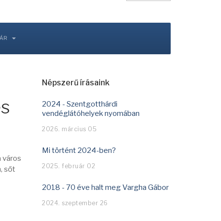
TÁR
Népszerű írásaink
és
2024 - Szentgotthárdi
vendéglátóhelyek nyomában
2026. március 05
Mi történt 2024-ben?
a város
2025. február 02
, sőt
2018 - 70 éve halt meg Vargha Gábor
2024. szeptember 26