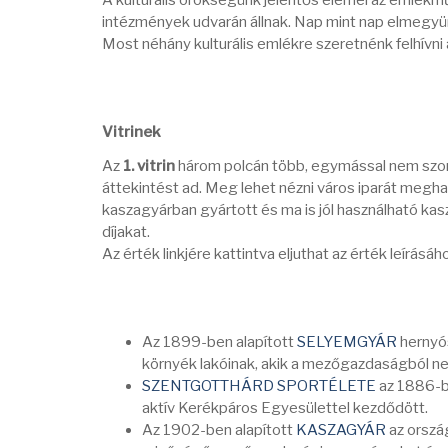
A kulturális örökségünk jelentős elemei az emlékm
intézmények udvarán állnak. Nap mint nap elmegyünk
Most néhány kulturális emlékre szeretnénk felhívni 
Vitrinek
Az
1. vitrin
három polcán több, egymással nem szor
áttekintést ad. Meg lehet nézni város iparát meghatá
kaszagyárban gyártott és ma is jól használható kas
díjakat.
Az érték linkjére kattintva eljuthat az érték leírásáh
Az 1899-ben alapított
SELYEMGYÁR
hernyó
környék lakóinak, akik a mezőgazdaságból ne
SZENTGOTTHÁRD SPORTÉLETE
az 1886-b
aktív Kerékpáros Egyesülettel kezdődött.
Az 1902-ben alapított
KASZAGYÁR
az orszá