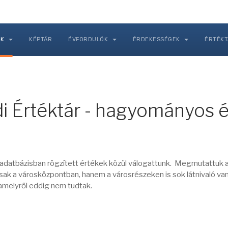
NK
KÉPTÁR
ÉVFORDULÓK
ÉRDEKESSÉGEK
ÉRTÉK
di Értéktár - hagyományos 
r adatbázisban rögzített értékek közül válogattunk. Megmutattuk 
ak a városközpontban, hanem a városrészeken is sok látnivaló van
 amelyről eddig nem tudtak.