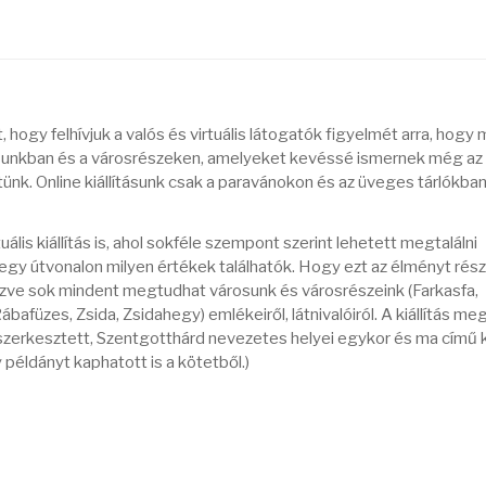
t, hogy felhívjuk a valós és virtuális látogatók figyelmét arra, hogy 
osunkban és a városrészeken, amelyeket kevéssé ismernek még az 
ünk. Online kiállításunk csak a paravánokon és az üveges tárlókban
ális kiállítás is, ahol sokféle szempont szerint lehetett megtalálni
egy útvonalon milyen értékek találhatók. Hogy ezt az élményt rés
szve sok mindent megtudhat városunk és városrészeink (Farkasfa,
bafüzes, Zsida, Zsidahegy) emlékeiről, látnivalóiról. A kiállítás me
 szerkesztett, Szentgotthárd nevezetes helyei egykor és ma című 
 példányt kaphatott is a kötetből.)