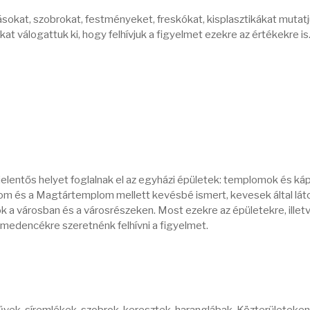
sokat, szobrokat, festményeket, freskókat, kisplasztikákat mutatj
at válogattuk ki, hogy felhívjuk a figyelmet ezekre az értékekre is
elentős helyet foglalnak el az egyházi épületek: templomok és káp
m és a Magtártemplom mellett kevésbé ismert, kevesek által lát
 a városban és a városrészeken. Most ezekre az épületekre, illet
őmedencékre szeretnénk felhívni a figyelmet.