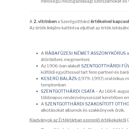
minőségű mezőgazdasági szerszámokat és vív
A
2. vitrinben
a Szentgotthárd
értékeivel kapcso
Az érték linkjére kattintva eljuthat az érték leírásáh
A
RÁBAFÜZESI NÉMET ASSZONYKÓRUS
a
átörökíteni, megmenteni.
Az 1906-ban alakult
SZENTGOTTHÁRDI F
külföldi együttessel tart fenn partneri és bará
KESERÜ BALÁZS
(1979–1997) oratórikus m
templomban
SZENTGOTTHÁRDI CSATA
– Az 1664. augusz
többnapos rendezvénysorozat keretében em
A
SZENTGOTTHÁRDI SZAKOSÍTOTT OTTH
alkotásokat albumok és szakkönyvek őrzik.
Kiadványok az Értéktárban szereplő értékekekről