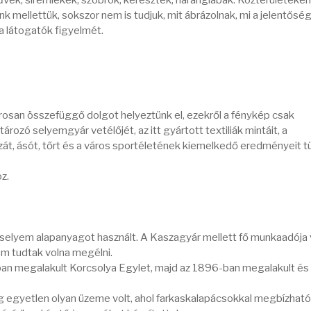
űvek, síremlékek, szobrok, keresztek, haranglábak. Közterületeken
 mellettük, sokszor nem is tudjuk, mit ábrázolnak, mi a jelentőség
a látogatók figyelmét.
osan összefüggő dolgot helyeztünk el, ezekről a fénykép csak
rozó selyemgyár vetélőjét, az itt gyártott textiliák mintáit, a
zát, ásót, tőrt és a város sportéletének kiemelkedő eredményeit t
oz.
selyem alapanyagot használt. A Kaszagyár mellett fő munkaadója v
m tudtak volna megélni.
an megalakult Korcsolya Egylet, majd az 1896-ban megalakult és 
g egyetlen olyan üzeme volt, ahol farkaskalapácsokkal megbízható