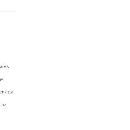
ai és
ny
ben egy
 az