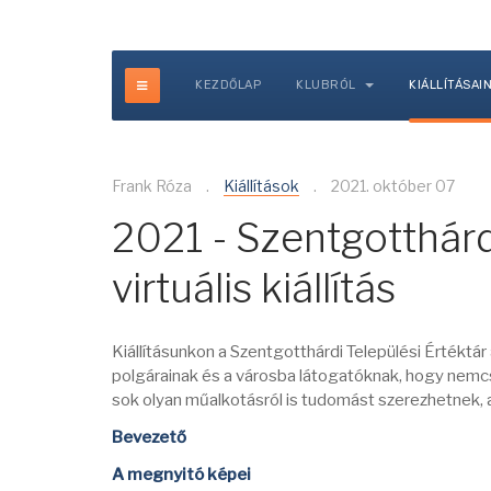
KEZDŐLAP
KLUBRÓL
KIÁLLÍTÁSAI
Frank Róza
Kiállítások
2021. október 07
2021 - Szentgotthár
virtuális kiállítás
Kiállításunkon a Szentgotthárdi Települési Értéktá
polgárainak és a városba látogatóknak, hogy nemcs
sok olyan műalkotásról is tudomást szerezhetnek,
Bevezető
A megnyitó képei