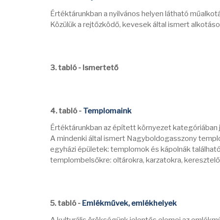
Értéktárunkban a nyilvános helyen látható műalkotá
Közülük a rejtőzködő, kevesek által ismert alkotások
3. tabló - Ismertető
4. tabló -
Templomaink
Értéktárunkban az épített környezet kategóriában j
A mindenki által ismert Nagyboldogasszony templo
egyházi épületek: templomok és kápolnák találhatók
templombelsőkre: oltárokra, karzatokra, keresztel
5. tabló -
Emlékművek, emlékhelyek