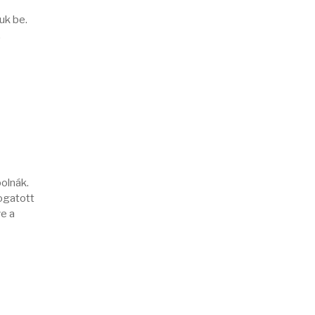
uk be.
.
olnák.
ogatott
ve a