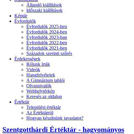
Állandó kiállítások
Időszaki kiállítások
Képtár
Évfordulók
Évfordulók 2025-ben
Évfordulók 2024-ben
Évfordulók 2023-ban
Évfordulók 2022-ben
Évfordulók 2021-ben
Századok szerinti szűrés
Érdekességek
Rólunk írták
Videók
Hangfelvételek
A Gimnázium tablói
Olvasnivalók
Webhelytérkép
Keresés az oldalon
Értéktár
Települési értéktár
Az Értéktárról
Hogyan készítsünk javaslatot?
Szentgotthárdi Értéktár - hagyományos