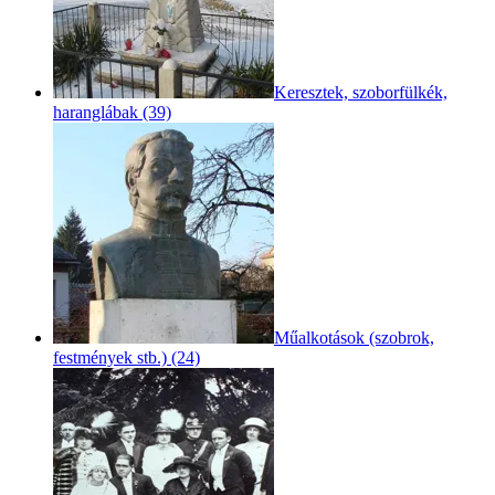
Keresztek, szoborfülkék,
haranglábak (39)
Műalkotások (szobrok,
festmények stb.) (24)