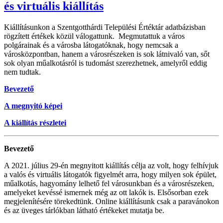
és virtuális kiállítás
Kiállításunkon a Szentgotthárdi Települési Értéktár adatbázisban
rögzített értékek közül válogattunk. Megmutattuk a város
polgárainak és a városba látogatóknak, hogy nemcsak a
városközpontban, hanem a városrészeken is sok látnivaló van, sőt
sok olyan műalkotásról is tudomást szerezhetnek, amelyről eddig
nem tudtak.
Bevezető
A megnyitó képei
A kiállítás részletei
Bevezető
A 2021. július 29-én megnyitott kiállítás célja az volt, hogy felhívjuk
a valós és virtuális látogatók figyelmét arra, hogy milyen sok épület,
műalkotás, hagyomány lelhető fel városunkban és a városrészeken,
amelyeket kevéssé ismernek még az ott lakók is. Elsősorban ezek
megjelenítésére törekedtünk. Online kiállításunk csak a paravánokon
és az üveges tárlókban látható értékeket mutatja be.