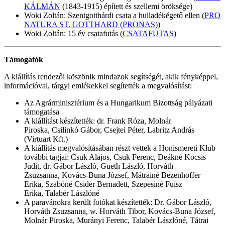
KÁLMÁN
(1843-1915) épített és szellemi öröksége)
Woki Zoltán: Szentgotthárdi csata a hulladékégető ellen (
PRO
NATURA ST. GOTTHARD (PRONAS)
)
Woki Zoltán: 15 év csatafutás (
CSATAFUTAS
)
Támogatók
A kiállítás rendezői köszönik mindazok segítségét, akik fényképpel,
információval, tárgyi emlékekkel segítették a megvalósítást:
Az Agrárminisztérium és a Hungarikum Bizottság pályázati
támogatása
A kiállítást készítették: dr. Frank Róza, Molnár
Piroska, Csilinkó Gábor, Csejtei Péter, Labritz András
(Virtuart Kft.)
A kiállítás megvalósításában részt vettek a Honismereti Klub
további tagjai: Csuk Alajos, Csuk Ferenc, Deákné Kocsis
Judit, dr. Gábor László, Gueth László, Horváth
Zsuzsanna, Kovács-Buna József, Mátrainé Bezenhoffer
Erika, Szabóné Csider Bernadett, Szepesiné Fuisz
Erika, Talabér Lászlóné
A paravánokra került fotókat készítették: Dr. Gábor László,
Horváth Zsuzsanna, w. Horváth Tibor, Kovács-Buna József,
Molnár Piroska, Murányi Ferenc, Talabér Lászlóné, Tátrai