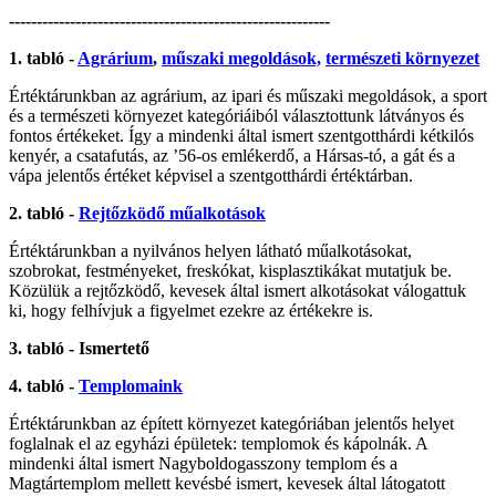
----------------------------------------------------------
1. tabló -
Agrárium
,
műszaki megoldások,
természeti környezet
Értéktárunkban az agrárium, az ipari és műszaki megoldások, a sport
és a természeti környezet kategóriáiból választottunk látványos és
fontos értékeket. Így a mindenki által ismert szentgotthárdi kétkilós
kenyér, a csatafutás, az ’56-os emlékerdő, a Hársas-tó, a gát és a
vápa jelentős értéket képvisel a szentgotthárdi értéktárban.
2. tabló -
Rejtőzködő műalkotások
Értéktárunkban a nyilvános helyen látható műalkotásokat,
szobrokat, festményeket, freskókat, kisplasztikákat mutatjuk be.
Közülük a rejtőzködő, kevesek által ismert alkotásokat válogattuk
ki, hogy felhívjuk a figyelmet ezekre az értékekre is.
3. tabló - Ismertető
4. tabló -
Templomaink
Értéktárunkban az épített környezet kategóriában jelentős helyet
foglalnak el az egyházi épületek: templomok és kápolnák. A
mindenki által ismert Nagyboldogasszony templom és a
Magtártemplom mellett kevésbé ismert, kevesek által látogatott