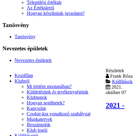
Települési értéktár
Az Értéktárról
Hogyan készítsünk javaslatot?
Tanösvény
Tanösvény
Nevezetes épületek
Nevezetes épületek
Részletek
Kezdőlap
Frank Róza
Klubról
Kiállítások
Mi történt mostanában?
2021.
Küldetésünk és tevékenységünk
október 07
Klubtagok
Hogyan segíthetek?
2021 -
Kapcsolat
Cookie-kra vonatkozó szabályzat
Munkatervek
Beszámolók
Klub logói
Kiállításaink