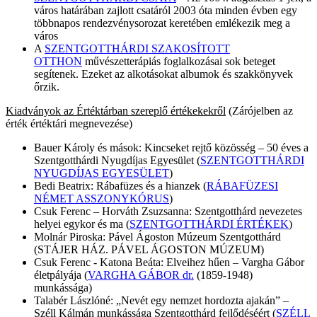
város határában zajlott csatáról 2003 óta minden évben egy
többnapos rendezvénysorozat keretében emlékezik meg a
város
A
SZENTGOTTHÁRDI SZAKOSÍTOTT
OTTHON
művészetterápiás foglalkozásai sok beteget
segítenek. Ezeket az alkotásokat albumok és szakkönyvek
őrzik.
Kiadványok az Értéktárban szereplő értékekekről
(Zárójelben az
érték értéktári megnevezése)
Bauer Károly és mások: Kincseket rejtő közösség – 50 éves a
Szentgotthárdi Nyugdíjas Egyesület (
SZENTGOTTHÁRDI
NYUGDÍJAS EGYESÜLET
)
Bedi Beatrix: Rábafüzes és a hianzek (
RÁBAFÜZESI
NÉMET ASSZONYKÓRUS
)
Csuk Ferenc – Horváth Zsuzsanna: Szentgotthárd nevezetes
helyei egykor és ma (
SZENTGOTTHÁRDI ÉRTÉKEK
)
Molnár Piroska: Pável Ágoston Múzeum Szentgotthárd
(STÁJER HÁZ. PÁVEL ÁGOSTON MÚZEUM)
Csuk Ferenc - Katona Beáta: Elveihez hűen – Vargha Gábor
életpályája (
VARGHA GÁBOR dr.
(1859-1948)
munkássága)
Talabér Lászlóné: „Nevét egy nemzet hordozta ajakán” –
Széll Kálmán munkássága Szentgotthárd fejlődéséért (
SZÉLL