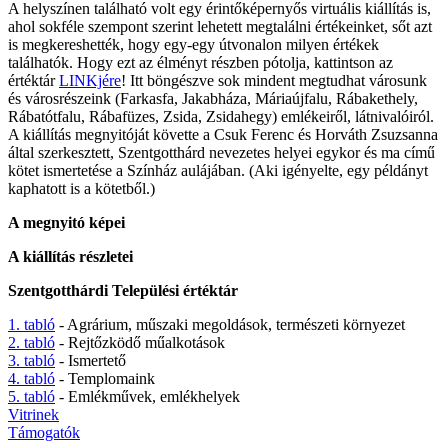
A helyszínen található volt egy érintőképernyős virtuális kiállítás is,
ahol sokféle szempont szerint lehetett megtalálni értékeinket, sőt azt
is megkereshették, hogy egy-egy útvonalon milyen értékek
találhatók. Hogy ezt az élményt részben pótolja, kattintson az
értéktár
LINKjére
! Itt böngészve sok mindent megtudhat városunk
és városrészeink (Farkasfa, Jakabháza, Máriaújfalu, Rábakethely,
Rábatótfalu, Rábafüzes, Zsida, Zsidahegy) emlékeiről, látnivalóiról.
A kiállítás megnyitóját követte a Csuk Ferenc és Horváth Zsuzsanna
által szerkesztett, Szentgotthárd nevezetes helyei egykor és ma című
kötet ismertetése a Színház aulájában. (Aki igényelte, egy példányt
kaphatott is a kötetből.)
A megnyitó képei
A kiállítás részletei
Szentgotthárdi Települési értéktár
1. tabló
- Agrárium, műszaki megoldások, természeti környezet
2. tabló
- Rejtőzködő műalkotások
3. tabló
- Ismertető
4. tabló
- Templomaink
5. tabló
- Emlékművek, emlékhelyek
Vitrinek
Támogatók