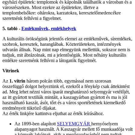
egyházi épületek: templomok és kápolnák találhatók a városban és a
városrészeken. Most ezekre az épületekre, illetve a
templombelsőkre: oltárokra, karzatokra, keresztelőmedencékre
szeretnénk felhívni a figyelmet.
5. tabló -
Emlékművek, emlékhelyek
A kulturális örökségünk jelentős elemei az emlékművek, síremlékek,
szobrok, keresztek, haranglábak. Közterületeken, intézmények
udvarán állnak. Nap mint nap elmegyünk mellettük, sokszor nem is
tudjuk, mit ábrázolnak, mi a jelentőségük. Most néhány kulturális
emlékre szeretnénk felhívni a látogatók figyelmét.
Vitrinek
Az
1. vitrin
három polcán több, egymással nem szorosan
összefüggő dolgot helyeztünk el, ezekről a fénykép csak áttekintést
ad. Meg lehet nézni város iparát meghatározó selyemgyár vetélőjét,
az itt gyártott textiliák mintáit, a kaszagyárban gyártott és ma is jól
használható kaszát, ásót, tőrt és a város sportéletének kiemelkedő
eredményeit tükröző díjakat.
Az érték linkjére kattintva eljuthat az érték leírásához.
Az 1899-ben alapított
SELYEMGYÁR
hernyóselyem
alapanyagot használt. A Kaszagyár mellett fő munkaadója volt
a környék lakóinak, akik a mezőgazdaságból nem tudtak