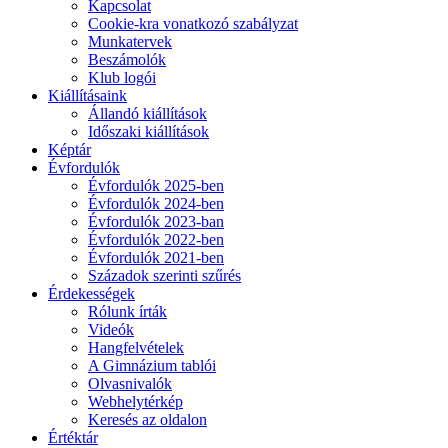
Kapcsolat
Cookie-kra vonatkozó szabályzat
Munkatervek
Beszámolók
Klub logói
Kiállításaink
Állandó kiállítások
Időszaki kiállítások
Képtár
Évfordulók
Évfordulók 2025-ben
Évfordulók 2024-ben
Évfordulók 2023-ban
Évfordulók 2022-ben
Évfordulók 2021-ben
Századok szerinti szűrés
Érdekességek
Rólunk írták
Videók
Hangfelvételek
A Gimnázium tablói
Olvasnivalók
Webhelytérkép
Keresés az oldalon
Értéktár