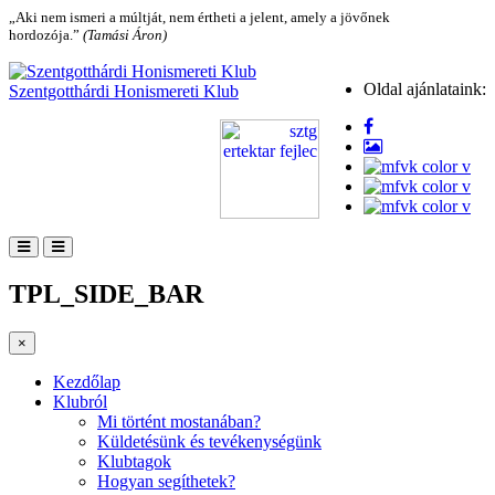
„Aki nem ismeri a múltját, nem értheti a jelent, amely a jövőnek
hordozója.”
(Tamási Áron)
Oldal ajánlataink:
Szentgotthárdi Honismereti Klub
TPL_SIDE_BAR
×
Kezdőlap
Klubról
Mi történt mostanában?
Küldetésünk és tevékenységünk
Klubtagok
Hogyan segíthetek?