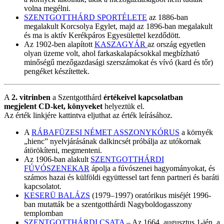
volna megélni.
SZENTGOTTHÁRD SPORTÉLETE
az 1886-ban
megalakult Korcsolya Egylet, majd az 1896-ban megalakult
és ma is aktív Kerékpáros Egyesülettel kezdődött.
Az 1902-ben alapított
KASZAGYÁR
az ország egyetlen
olyan üzeme volt, ahol farkaskalapácsokkal megbízható
minőségű mezőgazdasági szerszámokat és vívó (kard és tőr)
pengéket készítettek.
A
2. vitrinben
a Szentgotthárd
értékeivel kapcsolatban
megjelent CD-ket, könyveket
helyeztük el.
Az érték linkjére kattintva eljuthat az érték leírásához.
A
RÁBAFÜZESI NÉMET ASSZONYKÓRUS
a környék
„hienc” nyelvjárásának dalkincsét próbálja az utókornak
átörökíteni, megmenteni.
Az 1906-ban alakult
SZENTGOTTHÁRDI
FÚVÓSZENEKAR
ápolja a fúvószenei hagyományokat, és
számos hazai és külföldi együttessel tart fenn partneri és baráti
kapcsolatot.
KESERÜ BALÁZS
(1979–1997) oratórikus miséjét 1996-
ban mutatták be a szentgotthárdi Nagyboldogasszony
templomban
SZENTGOTTHÁRDI CSATA
– Az 1664. augusztus 1-jén, a