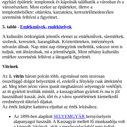
egyházi épületek: templomok és kápolnák találhatók a városban és a
városrészeken. Most ezekre az épületekre, illetve a
templombelsőkre: oltárokra, karzatokra, keresztelőmedencékre
szeretnénk felhívni a figyelmet.
5. tabló -
Emlékművek, emlékhelyek
A kulturális örökségünk jelentős elemei az emlékművek, síremlékek,
szobrok, keresztek, haranglábak. Közterületeken, intézmények
udvarán állnak. Nap mint nap elmegyünk mellettük, sokszor nem is
tudjuk, mit ábrázolnak, mi a jelentőségük. Most néhány kulturális
emlékre szeretnénk felhívni a látogatók figyelmét.
Vitrinek
Az
1. vitrin
három polcán több, egymással nem szorosan
összefüggő dolgot helyeztünk el, ezekről a fénykép csak áttekintést
ad. Meg lehet nézni város iparát meghatározó selyemgyár vetélőjét,
az itt gyártott textiliák mintáit, a kaszagyárban gyártott és ma is jól
használható kaszát, ásót, tőrt és a város sportéletének kiemelkedő
eredményeit tükröző díjakat.
Az érték linkjére kattintva eljuthat az érték leírásához.
Az 1899-ben alapított
SELYEMGYÁR
hernyóselyem
alapanyagot használt. A Kaszagyár mellett fő munkaadója volt
a környék lakóinak, akik a mezőgazdaságból nem tudtak