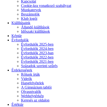
Kapcsolat
Cookie-kra vonatkozó szabályzat
Munkatervek
Beszámolók
Klub logói
Kiállításaink
Állandó kiállítások
Időszaki kiállítások
Képtár
Évfordulók
Évfordulók 2025-ben
Évfordulók 2024-ben
Évfordulók 2023-ban
Évfordulók 2022-ben
Évfordulók 2021-ben
Századok szerinti szűrés
Érdekességek
Rólunk írták
Videók
Hangfelvételek
A Gimnázium tablói
Olvasnivalók
Webhelytérkép
Keresés az oldalon
Értéktár