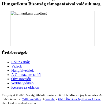
Hungarikum Bizottság támogatásával valósult meg.
Érdekességek
Rólunk írták
Videók
Hangfelvételek
A Gimnázium tablói
Olvasnivalók
Webhelytérkép
Keresés az oldalon
Copyright © 2026 Szentgotthárdi Honismereti Klub. Minden jog fenntartva. Az
oldalt tervezte:
Csilinkó Gábor
.
A
Joomla!
a
GNU Általános Nyilvános Licenc
alatt kiadott szabad szoftver.