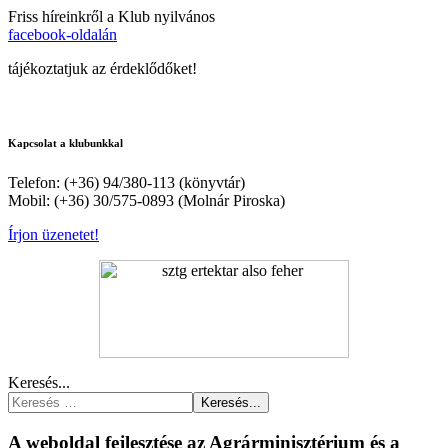
Friss híreinkről a Klub nyilvános
facebook-oldalán
tájékoztatjuk az érdeklődőket!
Kapcsolat a klubunkkal
Telefon: (+36) 94/380-113 (könyvtár)
Mobil: (+36) 30/575-0893 (Molnár Piroska)
Írjon üzenetet!
Keresés...
Keresés...
A weboldal fejlesztése az Agrárminisztérium és a