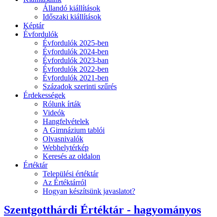
Állandó kiállítások
Időszaki kiállítások
Képtár
Évfordulók
Évfordulók 2025-ben
Évfordulók 2024-ben
Évfordulók 2023-ban
Évfordulók 2022-ben
Évfordulók 2021-ben
Századok szerinti szűrés
Érdekességek
Rólunk írták
Videók
Hangfelvételek
A Gimnázium tablói
Olvasnivalók
Webhelytérkép
Keresés az oldalon
Értéktár
Települési értéktár
Az Értéktárról
Hogyan készítsünk javaslatot?
Szentgotthárdi Értéktár - hagyományos