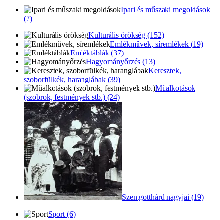
Ipari és műszaki megoldások
(7)
Kulturális örökség (152)
Emlékművek, síremlékek (19)
Emléktáblák (37)
Hagyományőrzés (13)
Keresztek,
szoborfülkék, haranglábak (39)
Műalkotások
(szobrok, festmények stb.) (24)
Szentgotthárd nagyjai (19)
Sport (6)