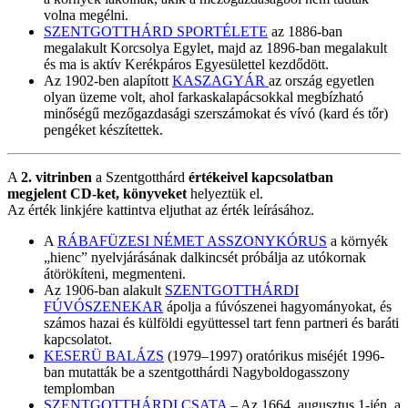
volna megélni.
SZENTGOTTHÁRD SPORTÉLETE
az 1886-ban
megalakult Korcsolya Egylet, majd az 1896-ban megalakult
és ma is aktív Kerékpáros Egyesülettel kezdődött.
Az 1902-ben alapított
KASZAGYÁR
az ország egyetlen
olyan üzeme volt, ahol farkaskalapácsokkal megbízható
minőségű mezőgazdasági szerszámokat és vívó (kard és tőr)
pengéket készítettek.
A
2. vitrinben
a Szentgotthárd
értékeivel kapcsolatban
megjelent CD-ket, könyveket
helyeztük el.
Az érték linkjére kattintva eljuthat az érték leírásához.
A
RÁBAFÜZESI NÉMET ASSZONYKÓRUS
a környék
„hienc” nyelvjárásának dalkincsét próbálja az utókornak
átörökíteni, megmenteni.
Az 1906-ban alakult
SZENTGOTTHÁRDI
FÚVÓSZENEKAR
ápolja a fúvószenei hagyományokat, és
számos hazai és külföldi együttessel tart fenn partneri és baráti
kapcsolatot.
KESERÜ BALÁZS
(1979–1997) oratórikus miséjét 1996-
ban mutatták be a szentgotthárdi Nagyboldogasszony
templomban
SZENTGOTTHÁRDI CSATA
– Az 1664. augusztus 1-jén, a