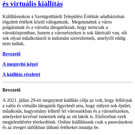
és virtuális kiállítás
Kiállításunkon a Szentgotthárdi Települési Értéktár adatbázisban
rögzített értékek közül válogattunk. Megmutattuk a város
polgárainak és a városba látogatóknak, hogy nemcsak a
városközpontban, hanem a városrészeken is sok látnivaló van, sőt
sok olyan műalkotásról is tudomást szerezhetnek, amelyről eddig
nem tudtak.
Bevezető
A megnyitó képei
A kiállítás részletei
Bevezető
A 2021. július 29-én megnyitott kiállítás célja az volt, hogy felhívjuk
a valós és virtuális látogatók figyelmét arra, hogy milyen sok épület,
műalkotás, hagyomány lelhető fel városunkban és a városrészeken,
amelyeket kevéssé ismernek még az ott lakók is. Elsősorban ezek
megjelenítésére törekedtünk. Online kiállításunk csak a paravánokon
és az üveges tárlókban látható értékeket mutatja be.