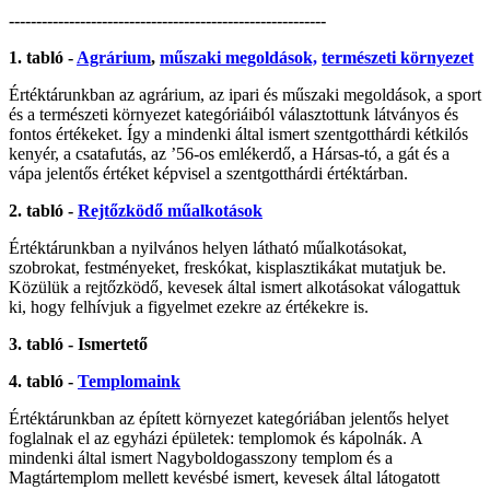
----------------------------------------------------------
1. tabló -
Agrárium
,
műszaki megoldások,
természeti környezet
Értéktárunkban az agrárium, az ipari és műszaki megoldások, a sport
és a természeti környezet kategóriáiból választottunk látványos és
fontos értékeket. Így a mindenki által ismert szentgotthárdi kétkilós
kenyér, a csatafutás, az ’56-os emlékerdő, a Hársas-tó, a gát és a
vápa jelentős értéket képvisel a szentgotthárdi értéktárban.
2. tabló -
Rejtőzködő műalkotások
Értéktárunkban a nyilvános helyen látható műalkotásokat,
szobrokat, festményeket, freskókat, kisplasztikákat mutatjuk be.
Közülük a rejtőzködő, kevesek által ismert alkotásokat válogattuk
ki, hogy felhívjuk a figyelmet ezekre az értékekre is.
3. tabló - Ismertető
4. tabló -
Templomaink
Értéktárunkban az épített környezet kategóriában jelentős helyet
foglalnak el az egyházi épületek: templomok és kápolnák. A
mindenki által ismert Nagyboldogasszony templom és a
Magtártemplom mellett kevésbé ismert, kevesek által látogatott