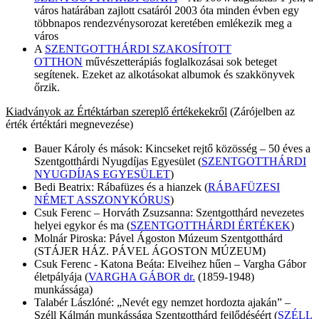
város határában zajlott csatáról 2003 óta minden évben egy
többnapos rendezvénysorozat keretében emlékezik meg a
város
A
SZENTGOTTHÁRDI SZAKOSÍTOTT
OTTHON
művészetterápiás foglalkozásai sok beteget
segítenek. Ezeket az alkotásokat albumok és szakkönyvek
őrzik.
Kiadványok az Értéktárban szereplő értékekekről
(Zárójelben az
érték értéktári megnevezése)
Bauer Károly és mások: Kincseket rejtő közösség – 50 éves a
Szentgotthárdi Nyugdíjas Egyesület (
SZENTGOTTHÁRDI
NYUGDÍJAS EGYESÜLET
)
Bedi Beatrix: Rábafüzes és a hianzek (
RÁBAFÜZESI
NÉMET ASSZONYKÓRUS
)
Csuk Ferenc – Horváth Zsuzsanna: Szentgotthárd nevezetes
helyei egykor és ma (
SZENTGOTTHÁRDI ÉRTÉKEK
)
Molnár Piroska: Pável Ágoston Múzeum Szentgotthárd
(STÁJER HÁZ. PÁVEL ÁGOSTON MÚZEUM)
Csuk Ferenc - Katona Beáta: Elveihez hűen – Vargha Gábor
életpályája (
VARGHA GÁBOR dr.
(1859-1948)
munkássága)
Talabér Lászlóné: „Nevét egy nemzet hordozta ajakán” –
Széll Kálmán munkássága Szentgotthárd fejlődéséért (
SZÉLL