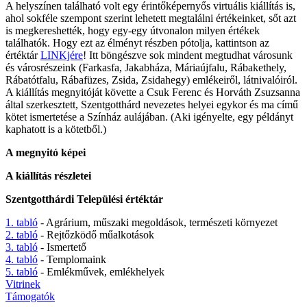
A helyszínen található volt egy érintőképernyős virtuális kiállítás is,
ahol sokféle szempont szerint lehetett megtalálni értékeinket, sőt azt
is megkereshették, hogy egy-egy útvonalon milyen értékek
találhatók. Hogy ezt az élményt részben pótolja, kattintson az
értéktár
LINKjére
! Itt böngészve sok mindent megtudhat városunk
és városrészeink (Farkasfa, Jakabháza, Máriaújfalu, Rábakethely,
Rábatótfalu, Rábafüzes, Zsida, Zsidahegy) emlékeiről, látnivalóiról.
A kiállítás megnyitóját követte a Csuk Ferenc és Horváth Zsuzsanna
által szerkesztett, Szentgotthárd nevezetes helyei egykor és ma című
kötet ismertetése a Színház aulájában. (Aki igényelte, egy példányt
kaphatott is a kötetből.)
A megnyitó képei
A kiállítás részletei
Szentgotthárdi Települési értéktár
1. tabló
- Agrárium, műszaki megoldások, természeti környezet
2. tabló
- Rejtőzködő műalkotások
3. tabló
- Ismertető
4. tabló
- Templomaink
5. tabló
- Emlékművek, emlékhelyek
Vitrinek
Támogatók