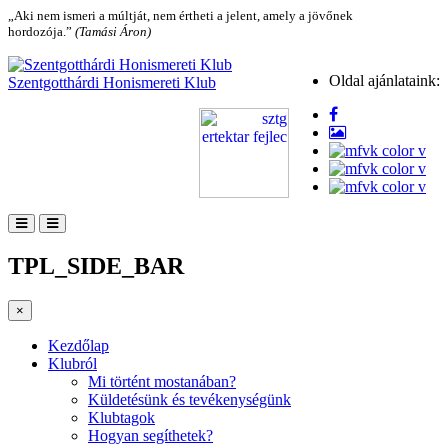
„Aki nem ismeri a múltját, nem értheti a jelent, amely a jövőnek
hordozója.”
(Tamási Áron)
Oldal ajánlataink:
Szentgotthárdi Honismereti Klub
TPL_SIDE_BAR
×
Kezdőlap
Klubról
Mi történt mostanában?
Küldetésünk és tevékenységünk
Klubtagok
Hogyan segíthetek?