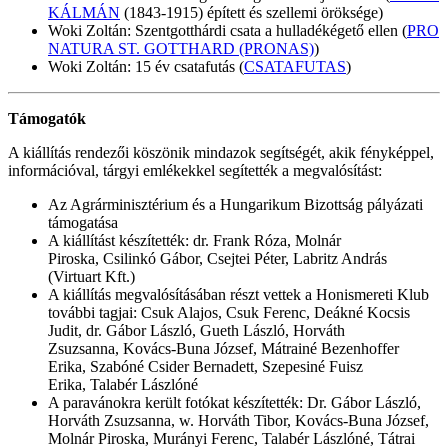
KÁLMÁN
(1843-1915) épített és szellemi öröksége)
Woki Zoltán: Szentgotthárdi csata a hulladékégető ellen (
PRO
NATURA ST. GOTTHARD (PRONAS)
)
Woki Zoltán: 15 év csatafutás (
CSATAFUTAS
)
Támogatók
A kiállítás rendezői köszönik mindazok segítségét, akik fényképpel,
információval, tárgyi emlékekkel segítették a megvalósítást:
Az Agrárminisztérium és a Hungarikum Bizottság pályázati
támogatása
A kiállítást készítették: dr. Frank Róza, Molnár
Piroska, Csilinkó Gábor, Csejtei Péter, Labritz András
(Virtuart Kft.)
A kiállítás megvalósításában részt vettek a Honismereti Klub
további tagjai: Csuk Alajos, Csuk Ferenc, Deákné Kocsis
Judit, dr. Gábor László, Gueth László, Horváth
Zsuzsanna, Kovács-Buna József, Mátrainé Bezenhoffer
Erika, Szabóné Csider Bernadett, Szepesiné Fuisz
Erika, Talabér Lászlóné
A paravánokra került fotókat készítették: Dr. Gábor László,
Horváth Zsuzsanna, w. Horváth Tibor, Kovács-Buna József,
Molnár Piroska, Murányi Ferenc, Talabér Lászlóné, Tátrai