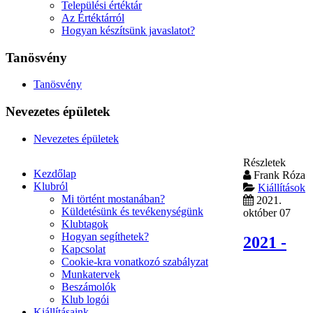
Települési értéktár
Az Értéktárról
Hogyan készítsünk javaslatot?
Tanösvény
Tanösvény
Nevezetes épületek
Nevezetes épületek
Részletek
Kezdőlap
Frank Róza
Klubról
Kiállítások
Mi történt mostanában?
2021.
Küldetésünk és tevékenységünk
október 07
Klubtagok
Hogyan segíthetek?
2021 -
Kapcsolat
Cookie-kra vonatkozó szabályzat
Munkatervek
Beszámolók
Klub logói
Kiállításaink