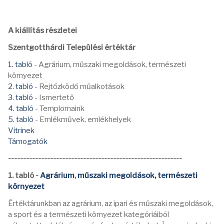
A kiállítás részletei
Szentgotthárdi Települési értéktár
1. tabló
- Agrárium, műszaki megoldások, természeti
környezet
2. tabló
- Rejtőzködő műalkotások
3. tabló
- Ismertető
4. tabló
- Templomaink
5. tabló
- Emlékművek, emlékhelyek
Vitrinek
Támogatók
----------------------------------------------------------
1. tabló -
Agrárium
,
műszaki megoldások,
természeti
környezet
Értéktárunkban az agrárium, az ipari és műszaki megoldások,
a sport és a természeti környezet kategóriáiból