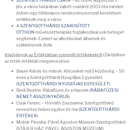
SZENTGOTTHÁRDI CSATA
– Az 1664. augusztus 1-
jén, a város határában zajlott csatáról 2003 óta minden
évben egy többnapos rendezvénysorozat keretében
emlékezik meg a város
A
SZENTGOTTHÁRDI SZAKOSÍTOTT
OTTHON
művészetterápiás foglalkozásai sok beteget
segítenek. Ezeket az alkotásokat albumok és
szakkönyvek őrzik.
Kiadványok az Értéktárban szereplő értékekekről
(Zárójelben
az érték értéktári megnevezése)
Bauer Károly és mások: Kincseket rejtő közösség – 50
éves a Szentgotthárdi Nyugdíjas Egyesület
(
SZENTGOTTHÁRDI NYUGDÍJAS EGYESÜLET
)
Bedi Beatrix: Rábafüzes és a hianzek (
RÁBAFÜZESI
NÉMET ASSZONYKÓRUS
)
Csuk Ferenc – Horváth Zsuzsanna: Szentgotthárd
nevezetes helyei egykor és ma (
SZENTGOTTHÁRDI
ÉRTÉKEK
)
Molnár Piroska: Pável Ágoston Múzeum Szentgotthárd
(STÁJER HÁZ. PÁVEL ÁGOSTON MÚZEUM)