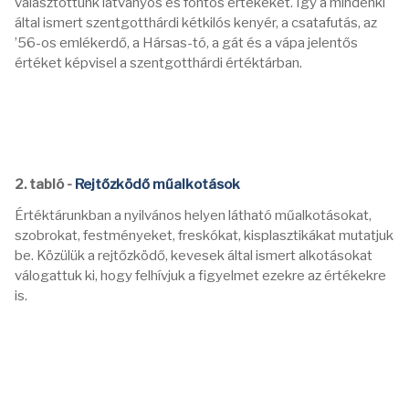
választottunk látványos és fontos értékeket. Így a mindenki
által ismert szentgotthárdi kétkilós kenyér, a csatafutás, az
’56-os emlékerdő, a Hársas-tó, a gát és a vápa jelentős
értéket képvisel a szentgotthárdi értéktárban.
2. tabló -
Rejtőzködő műalkotások
Értéktárunkban a nyilvános helyen látható műalkotásokat,
szobrokat, festményeket, freskókat, kisplasztikákat mutatjuk
be. Közülük a rejtőzködő, kevesek által ismert alkotásokat
válogattuk ki, hogy felhívjuk a figyelmet ezekre az értékekre
is.