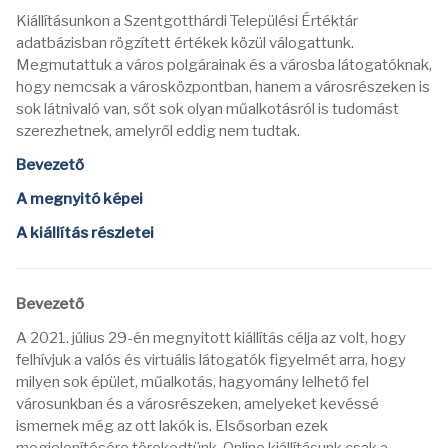
Kiállításunkon a Szentgotthárdi Települési Értéktár
adatbázisban rögzített értékek közül válogattunk.
Megmutattuk a város polgárainak és a városba látogatóknak,
hogy nemcsak a városközpontban, hanem a városrészeken is
sok látnivaló van, sőt sok olyan műalkotásról is tudomást
szerezhetnek, amelyről eddig nem tudtak.
Bevezető
A megnyitó képei
A kiállítás részletei
Bevezető
A 2021. július 29-én megnyitott kiállítás célja az volt, hogy
felhívjuk a valós és virtuális látogatók figyelmét arra, hogy
milyen sok épület, műalkotás, hagyomány lelhető fel
városunkban és a városrészeken, amelyeket kevéssé
ismernek még az ott lakók is. Elsősorban ezek