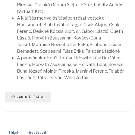
Piroska, Csilinkó Gábor, Csejtei Péter, Labritz András
(Virtuart Kft.)
A kiállítás megvalósításában részt vettek a
Honismereti Klub további tagjai: Csuk Alajos, Csuk
Ferenc, Deákné Kocsis Judit, dr. Gábor László, Gueth
László, Horváth Zsuzsanna, Kovács-Buna
József, Mátrainé Bezenhoffer Erika, Szabóné Csider
Bernadett, Szepesiné Fuisz Erika, Talabér Lászlóné
A paravánokra került fotókat készítették: Dr. Gábor
László, Horváth Zsuzsanna, w. Horváth Tibor, Kovács-
Buna József, Molnár Piroska, Murányi Ferenc, Talabér
Lászlóné, Tátrai István, Woki Zoltán
IDŐSZAKI KIÁLLÍTÁSOK
Előző cikk: 2020 - Szentgotthárd sportja
Következő cikk: 2019 - Díszpolgárok anno
Előző
Következő