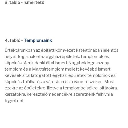
3. tabló - Ismertető
4. tabló -
Templomaink
Értéktárunkban az épített környezet kategóriában jelentős
helyet foglalnak el az egyházi épületek: templomok és
kápolnák. A mindenki által ismert Nagyboldogasszony
templom és a Magtártemplom mellett kevésbé ismert,
kevesek által látogatott egyházi épületek: templomok és
kápolnák találhatók a városban és a városrészeken. Most
ezekre az épületekre, illetve a templombelsőkre: oltárokra,
karzatokra, keresztelőmedencékre szeretnénk felhívni a
figyelmet.