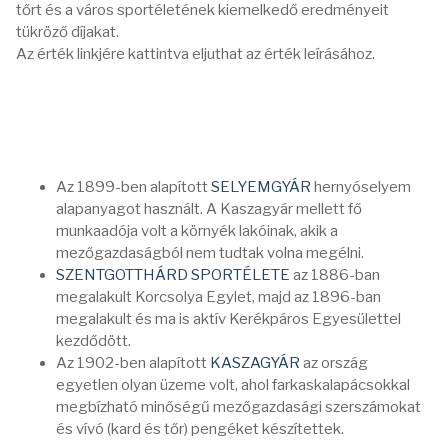
tőrt és a város sportéletének kiemelkedő eredményeit
tükröző díjakat.
Az érték linkjére kattintva eljuthat az érték leírásához.
Az 1899-ben alapított
SELYEMGYÁR
hernyóselyem
alapanyagot használt. A Kaszagyár mellett fő
munkaadója volt a környék lakóinak, akik a
mezőgazdaságból nem tudtak volna megélni.
SZENTGOTTHÁRD SPORTÉLETE
az 1886-ban
megalakult Korcsolya Egylet, majd az 1896-ban
megalakult és ma is aktív Kerékpáros Egyesülettel
kezdődött.
Az 1902-ben alapított
KASZAGYÁR
az ország
egyetlen olyan üzeme volt, ahol farkaskalapácsokkal
megbízható minőségű mezőgazdasági szerszámokat
és vívó (kard és tőr) pengéket készítettek.