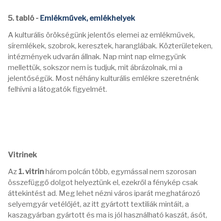
5. tabló -
Emlékművek, emlékhelyek
A kulturális örökségünk jelentős elemei az emlékművek,
síremlékek, szobrok, keresztek, haranglábak. Közterületeken,
intézmények udvarán állnak. Nap mint nap elmegyünk
mellettük, sokszor nem is tudjuk, mit ábrázolnak, mi a
jelentőségük. Most néhány kulturális emlékre szeretnénk
felhívni a látogatók figyelmét.
Vitrinek
Az
1. vitrin
három polcán több, egymással nem szorosan
összefüggő dolgot helyeztünk el, ezekről a fénykép csak
áttekintést ad. Meg lehet nézni város iparát meghatározó
selyemgyár vetélőjét, az itt gyártott textiliák mintáit, a
kaszagyárban gyártott és ma is jól használható kaszát, ásót,