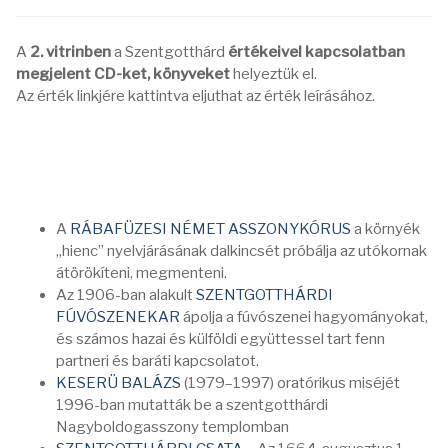
A
2. vitrinben
a Szentgotthárd
értékeivel kapcsolatban
megjelent CD-ket, könyveket
helyeztük el.
Az érték linkjére kattintva eljuthat az érték leírásához.
A
RÁBAFÜZESI NÉMET ASSZONYKÓRUS
a környék
„hienc” nyelvjárásának dalkincsét próbálja az utókornak
átörökíteni, megmenteni.
Az 1906-ban alakult
SZENTGOTTHÁRDI
FÚVÓSZENEKAR
ápolja a fúvószenei hagyományokat,
és számos hazai és külföldi együttessel tart fenn
partneri és baráti kapcsolatot.
KESERÜ BALÁZS
(1979–1997) oratórikus miséjét
1996-ban mutatták be a szentgotthárdi
Nagyboldogasszony templomban