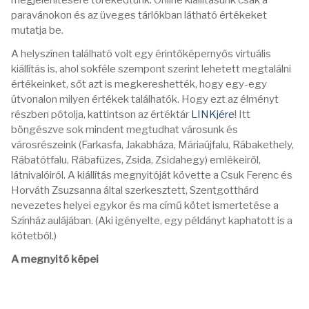
megjelenítésére törekedtünk. Online kiállításunk csak a
paravánokon és az üveges tárlókban látható értékeket
mutatja be.
A helyszínen található volt egy érintőképernyős virtuális
kiállítás is, ahol sokféle szempont szerint lehetett megtalálni
értékeinket, sőt azt is megkereshették, hogy egy-egy
útvonalon milyen értékek találhatók. Hogy ezt az élményt
részben pótolja, kattintson az értéktár
LINKjére
! Itt
böngészve sok mindent megtudhat városunk és
városrészeink (Farkasfa, Jakabháza, Máriaújfalu, Rábakethely,
Rábatótfalu, Rábafüzes, Zsida, Zsidahegy) emlékeiről,
látnivalóiról. A kiállítás megnyitóját követte a Csuk Ferenc és
Horváth Zsuzsanna által szerkesztett, Szentgotthárd
nevezetes helyei egykor és ma című kötet ismertetése a
Színház aulájában. (Aki igényelte, egy példányt kaphatott is a
kötetből.)
A megnyitó képei