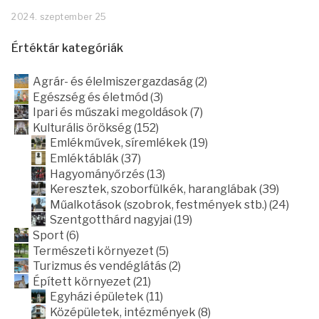
2024. szeptember 25
Értéktár kategóriák
Agrár- és élelmiszergazdaság (2)
Egészség és életmód (3)
Ipari és műszaki megoldások (7)
Kulturális örökség (152)
Emlékművek, síremlékek (19)
Emléktáblák (37)
Hagyományőrzés (13)
Keresztek, szoborfülkék, haranglábak (39)
Műalkotások (szobrok, festmények stb.) (24)
Szentgotthárd nagyjai (19)
Sport (6)
Természeti környezet (5)
Turizmus és vendéglátás (2)
Épített környezet (21)
Egyházi épületek (11)
Középületek, intézmények (8)