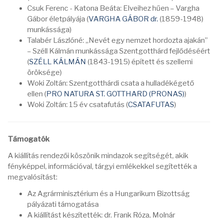
Csuk Ferenc - Katona Beáta: Elveihez hűen – Vargha
Gábor életpályája (
VARGHA GÁBOR dr.
(1859-1948)
munkássága)
Talabér Lászlóné: „Nevét egy nemzet hordozta ajakán”
– Széll Kálmán munkássága Szentgotthárd fejlődéséért
(
SZÉLL KÁLMÁN
(1843-1915) épített és szellemi
öröksége)
Woki Zoltán: Szentgotthárdi csata a hulladékégető
ellen (
PRO NATURA ST. GOTTHARD (PRONAS)
)
Woki Zoltán: 15 év csatafutás (
CSATAFUTAS
)
Támogatók
A kiállítás rendezői köszönik mindazok segítségét, akik
fényképpel, információval, tárgyi emlékekkel segítették a
megvalósítást:
Az Agrárminisztérium és a Hungarikum Bizottság
pályázati támogatása
A kiállítást készítették: dr. Frank Róza, Molnár