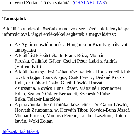
Woki Zoltán: 15 év csatafutás (
CSATAFUTAS
)
Támogatók
A kiállítás rendezői köszönik mindazok segítségét, akik fényképpel,
információval, tárgyi emlékekkel segítették a megvalósítást:
Az Agrárminisztérium és a Hungarikum Bizottság pályázati
támogatása
A kiállítást készítették: dr. Frank Róza, Molnár
Piroska, Csilinkó Gábor, Csejtei Péter, Labritz András
(Virtuart Kft.)
A kiállítás megvalósításában részt vettek a Honismereti Klub
további tagjai: Csuk Alajos, Csuk Ferenc, Deákné Kocsis
Judit, dr. Gábor László, Gueth László, Horváth
Zsuzsanna, Kovács-Buna József, Mátrainé Bezenhoffer
Erika, Szabóné Csider Bernadett, Szepesiné Fuisz
Erika, Talabér Lászlóné
A paravánokra került fotókat készítették: Dr. Gábor László,
Horváth Zsuzsanna, w. Horváth Tibor, Kovács-Buna József,
Molnár Piroska, Murányi Ferenc, Talabér Lászlóné, Tátrai
István, Woki Zoltán
Időszaki kiállítások