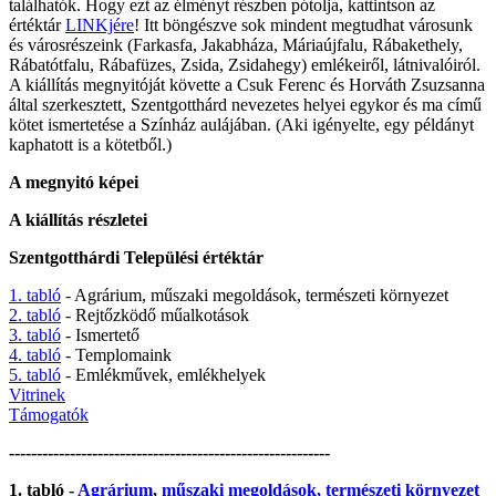
találhatók. Hogy ezt az élményt részben pótolja, kattintson az
értéktár
LINKjére
! Itt böngészve sok mindent megtudhat városunk
és városrészeink (Farkasfa, Jakabháza, Máriaújfalu, Rábakethely,
Rábatótfalu, Rábafüzes, Zsida, Zsidahegy) emlékeiről, látnivalóiról.
A kiállítás megnyitóját követte a Csuk Ferenc és Horváth Zsuzsanna
által szerkesztett, Szentgotthárd nevezetes helyei egykor és ma című
kötet ismertetése a Színház aulájában. (Aki igényelte, egy példányt
kaphatott is a kötetből.)
A megnyitó képei
A kiállítás részletei
Szentgotthárdi Települési értéktár
1. tabló
- Agrárium, műszaki megoldások, természeti környezet
2. tabló
- Rejtőzködő műalkotások
3. tabló
- Ismertető
4. tabló
- Templomaink
5. tabló
- Emlékművek, emlékhelyek
Vitrinek
Támogatók
----------------------------------------------------------
1. tabló -
Agrárium
,
műszaki megoldások,
természeti környezet