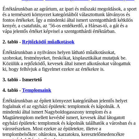
Értéktárunkban az agrárium, az ipari és műszaki megoldások, a sport
és a természeti környezet kategóriáiból választottunk látványos és
fontos értékeket. Így a mindenki által ismert szentgotthárdi kétkilós
kenyér, a csatafutás, az ’56-os emlékerdő, a Hársas-tó, a gát és a
vápa jelentős értéket képvisel a szentgotthárdi értéktárban.
2. tabló -
Rejtőzködő műalkotások
Értéktárunkban a nyilvános helyen látható műalkotásokat,
szobrokat, festményeket, freskókat, kisplasztikákat mutatjuk be.
Közülük a rejtőzködő, kevesek által ismert alkotásokat válogattuk
ki, hogy felhívjuk a figyelmet ezekre az értékekre is.
3. tabló - Ismertető
4. tabló -
Templomaink
Értéktárunkban az épített környezet kategóriában jelentős helyet
foglalnak el az egyházi épületek: templomok és kápolnák. A
mindenki által ismert Nagyboldogasszony templom és a
Magtártemplom mellett kevésbé ismert, kevesek által látogatott
egyházi épületek: templomok és kápolnák találhatók a városban és a
városrészeken. Most ezekre az épületekre, illetve a
templombelsőkre: oltárokra, karzatokra, keresztelőmedencékre