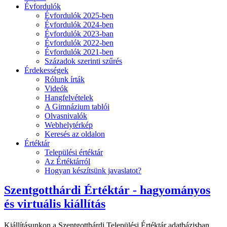
Évfordulók
Évfordulók 2025-ben
Évfordulók 2024-ben
Évfordulók 2023-ban
Évfordulók 2022-ben
Évfordulók 2021-ben
Századok szerinti szűrés
Érdekességek
Rólunk írták
Videók
Hangfelvételek
A Gimnázium tablói
Olvasnivalók
Webhelytérkép
Keresés az oldalon
Értéktár
Települési értéktár
Az Értéktárról
Hogyan készítsünk javaslatot?
Szentgotthárdi Értéktár - hagyományos
és virtuális kiállítás
Kiállításunkon a Szentgotthárdi Települési Értéktár adatbázisban