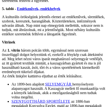
szeretnénk felhívni a figyelmet.
5. tabló -
Emlékművek, emlékhelyek
A kulturális örökségünk jelentős elemei az emlékművek, síremlékek,
szobrok, keresztek, haranglábak. Közterületeken, intézmények
udvarán állnak. Nap mint nap elmegyünk mellettük, sokszor nem is
tudjuk, mit ábrázolnak, mi a jelentőségük. Most néhány kulturális
emlékre szeretnénk felhívni a látogatók figyelmét.
Vitrinek
Az
1. vitrin
három polcán több, egymással nem szorosan
összefüggő dolgot helyeztünk el, ezekről a fénykép csak áttekintést
ad. Meg lehet nézni város iparát meghatározó selyemgyár vetélőjét,
az itt gyártott textiliák mintáit, a kaszagyárban gyártott és ma is jól
használható kaszát, ásót, tőrt és a város sportéletének kiemelkedő
eredményeit tükröző díjakat.
Az érték linkjére kattintva eljuthat az érték leírásához.
Az 1899-ben alapított
SELYEMGYÁR
hernyóselyem
alapanyagot használt. A Kaszagyár mellett fő munkaadója volt
a környék lakóinak, akik a mezőgazdaságból nem tudtak
volna megélni.
SZENTGOTTHÁRD SPORTÉLETE
az 1886-ban
megalakult Korcsolya Egylet, majd az 1896-ban megalakult