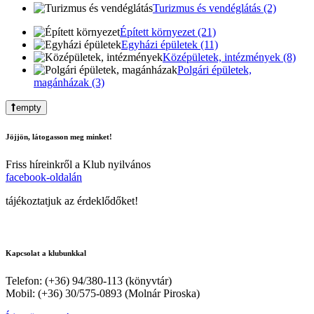
Turizmus és vendéglátás (2)
Épített környezet (21)
Egyházi épületek (11)
Középületek, intézmények (8)
Polgári épületek,
magánházak (3)
empty
Jöjjön, látogasson meg minket!
Friss híreinkről a Klub nyilvános
facebook-oldalán
tájékoztatjuk az érdeklődőket!
Kapcsolat a klubunkkal
Telefon: (+36) 94/380-113 (könyvtár)
Mobil: (+36) 30/575-0893 (Molnár Piroska)