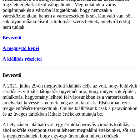
rögzített értékek közül válogattunk. Megmutattuk a város
polgárainak és a városba látogatóknak, hogy nemcsak a
városközpontban, hanem a városrészeken is sok látnivaló van, sőt
sok olyan műalkotásról is tudomást szerezhetnek, amelyről eddig
nem tudtak.
Bevezető
A megnyitó képei
A kiállítás részletei
Bevezető
A 2021. július 29-én megnyitott kiállítás célja az volt, hogy felhívjuk
a valós és virtuális látogatók figyelmét arra, hogy milyen sok épület,
műalkotás, hagyomány lelhető fel városunkban és a városrészeken,
amelyeket kevéssé ismernek még az ott lakók is. Elsősorban ezek
megjelenítésére törekedtünk. Online kiállításunk csak a paravánokon
és az üveges tárlókban látható értékeket mutatja be.
A helyszínen található volt egy érintőképernyős virtuális kiállítás is,
ahol sokféle szempont szerint lehetett megtalálni értékeinket, sőt azt
is megkereshették, hogy egy-egy útvonalon milyen értékek