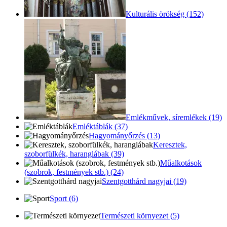
Kulturális örökség (152)
Emlékművek, síremlékek (19)
Emléktáblák (37)
Hagyományőrzés (13)
Keresztek,
szoborfülkék, haranglábak (39)
Műalkotások
(szobrok, festmények stb.) (24)
Szentgotthárd nagyjai (19)
Sport (6)
Természeti környezet (5)