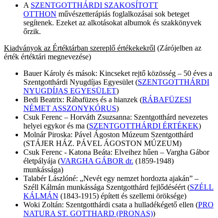
A
SZENTGOTTHÁRDI SZAKOSÍTOTT
OTTHON
művészetterápiás foglalkozásai sok beteget
segítenek. Ezeket az alkotásokat albumok és szakkönyvek
őrzik.
Kiadványok az Értéktárban szereplő értékekekről
(Zárójelben az
érték értéktári megnevezése)
Bauer Károly és mások: Kincseket rejtő közösség – 50 éves a
Szentgotthárdi Nyugdíjas Egyesület (
SZENTGOTTHÁRDI
NYUGDÍJAS EGYESÜLET
)
Bedi Beatrix: Rábafüzes és a hianzek (
RÁBAFÜZESI
NÉMET ASSZONYKÓRUS
)
Csuk Ferenc – Horváth Zsuzsanna: Szentgotthárd nevezetes
helyei egykor és ma (
SZENTGOTTHÁRDI ÉRTÉKEK
)
Molnár Piroska: Pável Ágoston Múzeum Szentgotthárd
(STÁJER HÁZ. PÁVEL ÁGOSTON MÚZEUM)
Csuk Ferenc - Katona Beáta: Elveihez hűen – Vargha Gábor
életpályája (
VARGHA GÁBOR dr.
(1859-1948)
munkássága)
Talabér Lászlóné: „Nevét egy nemzet hordozta ajakán” –
Széll Kálmán munkássága Szentgotthárd fejlődéséért (
SZÉLL
KÁLMÁN
(1843-1915) épített és szellemi öröksége)
Woki Zoltán: Szentgotthárdi csata a hulladékégető ellen (
PRO
NATURA ST. GOTTHARD (PRONAS)
)