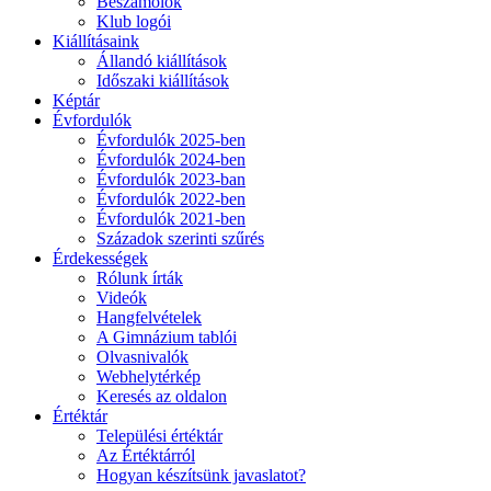
Beszámolók
Klub logói
Kiállításaink
Állandó kiállítások
Időszaki kiállítások
Képtár
Évfordulók
Évfordulók 2025-ben
Évfordulók 2024-ben
Évfordulók 2023-ban
Évfordulók 2022-ben
Évfordulók 2021-ben
Századok szerinti szűrés
Érdekességek
Rólunk írták
Videók
Hangfelvételek
A Gimnázium tablói
Olvasnivalók
Webhelytérkép
Keresés az oldalon
Értéktár
Települési értéktár
Az Értéktárról
Hogyan készítsünk javaslatot?