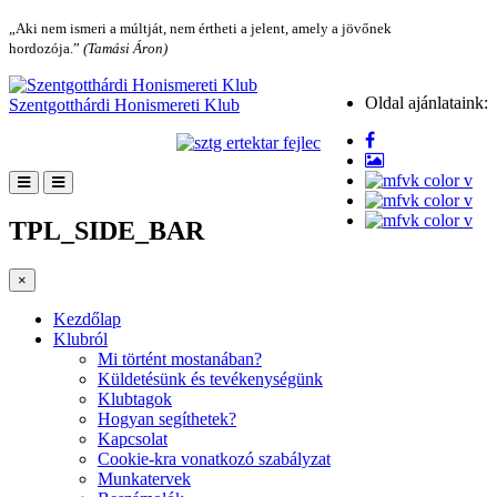
„Aki nem ismeri a múltját, nem értheti a jelent, amely a jövőnek
hordozója.”
(Tamási Áron)
Oldal ajánlataink:
Szentgotthárdi Honismereti Klub
TPL_SIDE_BAR
×
Kezdőlap
Klubról
Mi történt mostanában?
Küldetésünk és tevékenységünk
Klubtagok
Hogyan segíthetek?
Kapcsolat
Cookie-kra vonatkozó szabályzat
Munkatervek