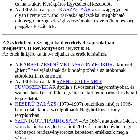
és ma is aktív Kerékpáros Egyesülettel kezdődött.
Az 1902-ben alapított
KASZAGYÁR
az ország egyetlen
olyan üzeme volt, ahol farkaskalapácsokkal megbízható
minőségű mezőgazdasági szerszámokat és vívó (kard és tőr)
pengéket készítettek.
A
2. vitrinben
a Szentgotthárd
értékeivel kapcsolatban
megjelent CD-ket, könyveket
helyeztük el.
Az érték linkjére kattintva eljuthat az érték leírásához.
A
RÁBAFÜZESI NÉMET ASSZONYKÓRUS
a környék
„hienc” nyelvjárásának dalkincsét próbálja az utókornak
átörökíteni, megmenteni.
Az 1906-ban alakult
SZENTGOTTHÁRDI
FÚVÓSZENEKAR
ápolja a fúvószenei hagyományokat, és
számos hazai és külföldi együttessel tart fenn partneri és baráti
kapcsolatot.
KESERÜ BALÁZS
(1979–1997) oratórikus miséjét 1996-
ban mutatták be a szentgotthárdi Nagyboldogasszony
templomban
SZENTGOTTHÁRDI CSATA
– Az 1664. augusztus 1-jén, a
város határában zajlott csatáról 2003 óta minden évben egy
többnapos rendezvénysorozat keretében emlékezik meg a
város