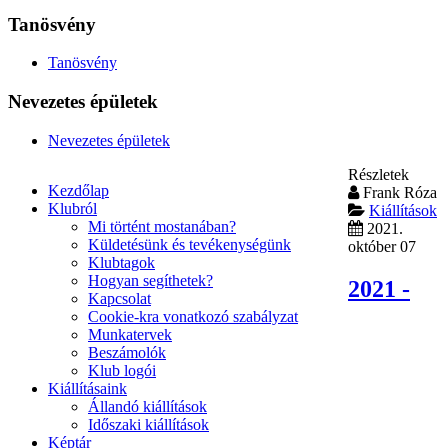
Tanösvény
Tanösvény
Nevezetes épületek
Nevezetes épületek
Részletek
Kezdőlap
Frank Róza
Klubról
Kiállítások
Mi történt mostanában?
2021.
Küldetésünk és tevékenységünk
október 07
Klubtagok
Hogyan segíthetek?
2021 -
Kapcsolat
Cookie-kra vonatkozó szabályzat
Munkatervek
Beszámolók
Klub logói
Kiállításaink
Állandó kiállítások
Időszaki kiállítások
Képtár