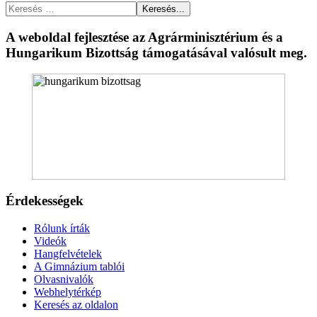
Keresés...
A weboldal fejlesztése az Agrárminisztérium és a
Hungarikum Bizottság támogatásával valósult meg.
Érdekességek
Rólunk írták
Videók
Hangfelvételek
A Gimnázium tablói
Olvasnivalók
Webhelytérkép
Keresés az oldalon