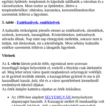
egyházi épületek: templomok és kápolnák találhatók a városban és a
városrészeken. Most ezekre az épületekre, illetve a
templombelsőkre: oltárokra, karzatokra, keresztelőmedencékre
szeretnénk felhívni a figyelmet.
5. tabló -
Emlékművek, emlékhelyek
A kulturális örökségünk jelentős elemei az emlékművek, síremlékek,
szobrok, keresztek, haranglábak. Közterületeken, intézmények
udvarán állnak. Nap mint nap elmegyünk mellettük, sokszor nem is
tudjuk, mit ábrázolnak, mi a jelentőségük. Most néhány kulturális
emlékre szeretnénk felhívni a látogatók figyelmét.
Vitrinek
Az
1. vitrin
három polcán több, egymással nem szorosan
összefüggő dolgot helyeztünk el, ezekről a fénykép csak áttekintést
ad. Meg lehet nézni város iparát meghatározó selyemgyár vetélőjét,
az itt gyártott textiliák mintáit, a kaszagyárban gyártott és ma is jól
használható kaszát, ásót, tőrt és a város sportéletének kiemelkedő
eredményeit tükröző díjakat.
Az érték linkjére kattintva eljuthat az érték leírásához.
Az 1899-ben alapított
SELYEMGYÁR
hernyóselyem
alapanyagot használt. A Kaszagyár mellett fő munkaadója volt
a környék lakóinak, akik a mezőgazdaságból nem tudtak