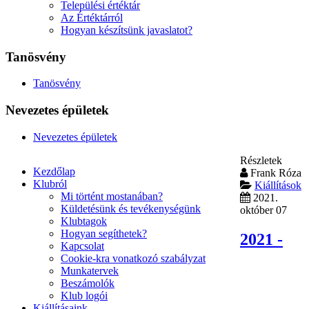
Települési értéktár
Az Értéktárról
Hogyan készítsünk javaslatot?
Tanösvény
Tanösvény
Nevezetes épületek
Nevezetes épületek
Részletek
Kezdőlap
Frank Róza
Klubról
Kiállítások
Mi történt mostanában?
2021.
Küldetésünk és tevékenységünk
október 07
Klubtagok
Hogyan segíthetek?
2021 -
Kapcsolat
Cookie-kra vonatkozó szabályzat
Munkatervek
Beszámolók
Klub logói
Kiállításaink