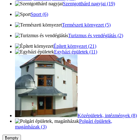
Szentgotthárd nagyjai (19)
Sport (6)
Természeti környezet (5)
Turizmus és vendéglátás (2)
Épített környezet (21)
Egyházi épületek (11)
Középületek, intézmények (8)
Polgári épületek,
magánházak (3)
empty