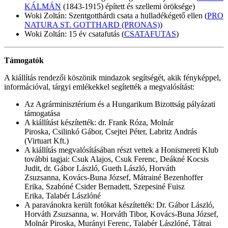
KÁLMÁN
(1843-1915) épített és szellemi öröksége)
Woki Zoltán: Szentgotthárdi csata a hulladékégető ellen (
PRO
NATURA ST. GOTTHARD (PRONAS)
)
Woki Zoltán: 15 év csatafutás (
CSATAFUTAS
)
Támogatók
A kiállítás rendezői köszönik mindazok segítségét, akik fényképpel,
információval, tárgyi emlékekkel segítették a megvalósítást:
Az Agrárminisztérium és a Hungarikum Bizottság pályázati
támogatása
A kiállítást készítették: dr. Frank Róza, Molnár
Piroska, Csilinkó Gábor, Csejtei Péter, Labritz András
(Virtuart Kft.)
A kiállítás megvalósításában részt vettek a Honismereti Klub
további tagjai: Csuk Alajos, Csuk Ferenc, Deákné Kocsis
Judit, dr. Gábor László, Gueth László, Horváth
Zsuzsanna, Kovács-Buna József, Mátrainé Bezenhoffer
Erika, Szabóné Csider Bernadett, Szepesiné Fuisz
Erika, Talabér Lászlóné
A paravánokra került fotókat készítették: Dr. Gábor László,
Horváth Zsuzsanna, w. Horváth Tibor, Kovács-Buna József,
Molnár Piroska, Murányi Ferenc, Talabér Lászlóné, Tátrai