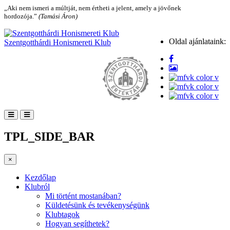
„Aki nem ismeri a múltját, nem értheti a jelent, amely a jövőnek
hordozója.”
(Tamási Áron)
Oldal ajánlataink:
Szentgotthárdi Honismereti Klub
TPL_SIDE_BAR
×
Kezdőlap
Klubról
Mi történt mostanában?
Küldetésünk és tevékenységünk
Klubtagok
Hogyan segíthetek?