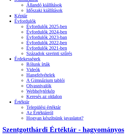
Állandó kiállítások
Időszaki kiállítások
Képtár
Évfordulók
Évfordulók 2025-ben
Évfordulók 2024-ben
Évfordulók 2023-ban
Évfordulók 2022-ben
Évfordulók 2021-ben
Századok szerinti szűrés
Érdekességek
Rólunk írták
Videók
Hangfelvételek
A Gimnázium tablói
Olvasnivalók
Webhelytérkép
Keresés az oldalon
Értéktár
Települési értéktár
Az Értéktárról
Hogyan készítsünk javaslatot?
Szentgotthárdi Értéktár - hagyományos