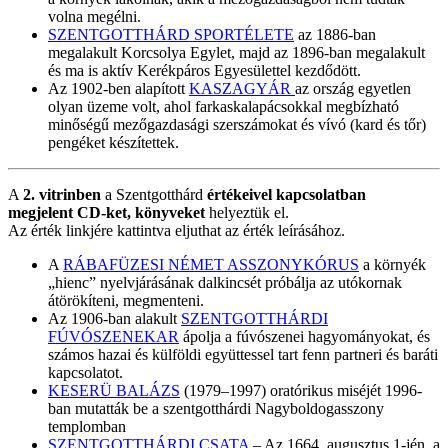
volna megélni.
SZENTGOTTHÁRD SPORTÉLETE
az 1886-ban
megalakult Korcsolya Egylet, majd az 1896-ban megalakult
és ma is aktív Kerékpáros Egyesülettel kezdődött.
Az 1902-ben alapított
KASZAGYÁR
az ország egyetlen
olyan üzeme volt, ahol farkaskalapácsokkal megbízható
minőségű mezőgazdasági szerszámokat és vívó (kard és tőr)
pengéket készítettek.
A
2. vitrinben
a Szentgotthárd
értékeivel kapcsolatban
megjelent CD-ket, könyveket
helyeztük el.
Az érték linkjére kattintva eljuthat az érték leírásához.
A
RÁBAFÜZESI NÉMET ASSZONYKÓRUS
a környék
„hienc” nyelvjárásának dalkincsét próbálja az utókornak
átörökíteni, megmenteni.
Az 1906-ban alakult
SZENTGOTTHÁRDI
FÚVÓSZENEKAR
ápolja a fúvószenei hagyományokat, és
számos hazai és külföldi együttessel tart fenn partneri és baráti
kapcsolatot.
KESERÜ BALÁZS
(1979–1997) oratórikus miséjét 1996-
ban mutatták be a szentgotthárdi Nagyboldogasszony
templomban
SZENTGOTTHÁRDI CSATA
– Az 1664. augusztus 1-jén, a