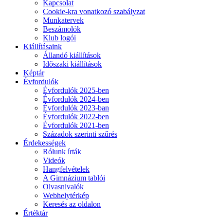
Kapcsolat
Cookie-kra vonatkozó szabályzat
Munkatervek
Beszámolók
Klub logói
Kiállításaink
Állandó kiállítások
Időszaki kiállítások
Képtár
Évfordulók
Évfordulók 2025-ben
Évfordulók 2024-ben
Évfordulók 2023-ban
Évfordulók 2022-ben
Évfordulók 2021-ben
Századok szerinti szűrés
Érdekességek
Rólunk írták
Videók
Hangfelvételek
A Gimnázium tablói
Olvasnivalók
Webhelytérkép
Keresés az oldalon
Értéktár