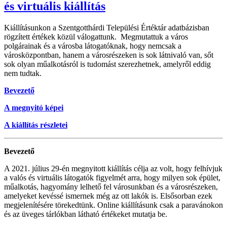
és virtuális kiállítás
Kiállításunkon a Szentgotthárdi Települési Értéktár adatbázisban
rögzített értékek közül válogattunk. Megmutattuk a város
polgárainak és a városba látogatóknak, hogy nemcsak a
városközpontban, hanem a városrészeken is sok látnivaló van, sőt
sok olyan műalkotásról is tudomást szerezhetnek, amelyről eddig
nem tudtak.
Bevezető
A megnyitó képei
A kiállítás részletei
Bevezető
A 2021. július 29-én megnyitott kiállítás célja az volt, hogy felhívjuk
a valós és virtuális látogatók figyelmét arra, hogy milyen sok épület,
műalkotás, hagyomány lelhető fel városunkban és a városrészeken,
amelyeket kevéssé ismernek még az ott lakók is. Elsősorban ezek
megjelenítésére törekedtünk. Online kiállításunk csak a paravánokon
és az üveges tárlókban látható értékeket mutatja be.