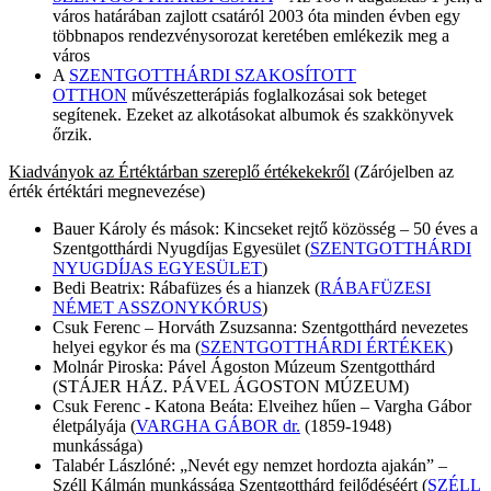
város határában zajlott csatáról 2003 óta minden évben egy
többnapos rendezvénysorozat keretében emlékezik meg a
város
A
SZENTGOTTHÁRDI SZAKOSÍTOTT
OTTHON
művészetterápiás foglalkozásai sok beteget
segítenek. Ezeket az alkotásokat albumok és szakkönyvek
őrzik.
Kiadványok az Értéktárban szereplő értékekekről
(Zárójelben az
érték értéktári megnevezése)
Bauer Károly és mások: Kincseket rejtő közösség – 50 éves a
Szentgotthárdi Nyugdíjas Egyesület (
SZENTGOTTHÁRDI
NYUGDÍJAS EGYESÜLET
)
Bedi Beatrix: Rábafüzes és a hianzek (
RÁBAFÜZESI
NÉMET ASSZONYKÓRUS
)
Csuk Ferenc – Horváth Zsuzsanna: Szentgotthárd nevezetes
helyei egykor és ma (
SZENTGOTTHÁRDI ÉRTÉKEK
)
Molnár Piroska: Pável Ágoston Múzeum Szentgotthárd
(STÁJER HÁZ. PÁVEL ÁGOSTON MÚZEUM)
Csuk Ferenc - Katona Beáta: Elveihez hűen – Vargha Gábor
életpályája (
VARGHA GÁBOR dr.
(1859-1948)
munkássága)
Talabér Lászlóné: „Nevét egy nemzet hordozta ajakán” –
Széll Kálmán munkássága Szentgotthárd fejlődéséért (
SZÉLL