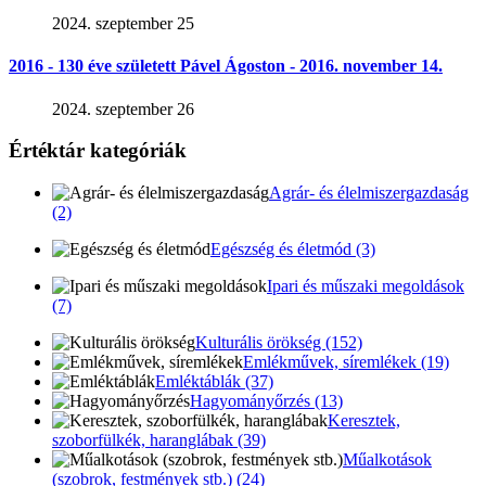
2024. szeptember 25
2016 - 130 éve született Pável Ágoston - 2016. november 14.
2024. szeptember 26
Értéktár kategóriák
Agrár- és élelmiszergazdaság
(2)
Egészség és életmód (3)
Ipari és műszaki megoldások
(7)
Kulturális örökség (152)
Emlékművek, síremlékek (19)
Emléktáblák (37)
Hagyományőrzés (13)
Keresztek,
szoborfülkék, haranglábak (39)
Műalkotások
(szobrok, festmények stb.) (24)