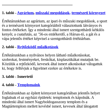
----------------------------------------------------------
1. tabló -
Agrárium
,
műszaki megoldások,
természeti környezet
Értéktárunkban az agrárium, az ipari és műszaki megoldások, a sport
és a természeti környezet kategóriáiból választottunk látványos és
fontos értékeket. Így a mindenki által ismert szentgotthárdi kétkilós
kenyér, a csatafutás, az ’56-os emlékerdő, a Hársas-tó, a gát és a
vápa jelentős értéket képvisel a szentgotthárdi értéktárban.
2. tabló -
Rejtőzködő műalkotások
Értéktárunkban a nyilvános helyen látható műalkotásokat,
szobrokat, festményeket, freskókat, kisplasztikákat mutatjuk be.
Közülük a rejtőzködő, kevesek által ismert alkotásokat válogattuk
ki, hogy felhívjuk a figyelmet ezekre az értékekre is.
3. tabló - Ismertető
4. tabló -
Templomaink
Értéktárunkban az épített környezet kategóriában jelentős helyet
foglalnak el az egyházi épületek: templomok és kápolnák. A
mindenki által ismert Nagyboldogasszony templom és a
Magtártemplom mellett kevésbé ismert, kevesek által látogatott