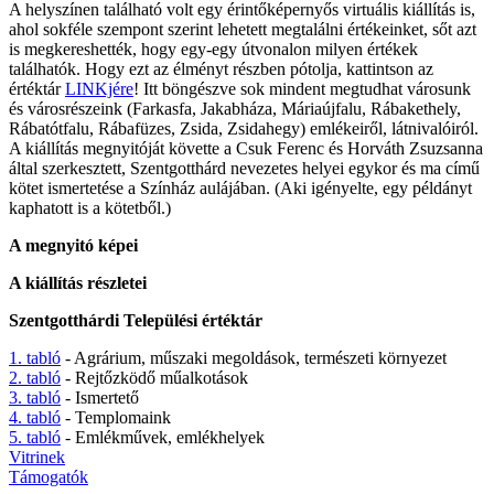
A helyszínen található volt egy érintőképernyős virtuális kiállítás is,
ahol sokféle szempont szerint lehetett megtalálni értékeinket, sőt azt
is megkereshették, hogy egy-egy útvonalon milyen értékek
találhatók. Hogy ezt az élményt részben pótolja, kattintson az
értéktár
LINKjére
! Itt böngészve sok mindent megtudhat városunk
és városrészeink (Farkasfa, Jakabháza, Máriaújfalu, Rábakethely,
Rábatótfalu, Rábafüzes, Zsida, Zsidahegy) emlékeiről, látnivalóiról.
A kiállítás megnyitóját követte a Csuk Ferenc és Horváth Zsuzsanna
által szerkesztett, Szentgotthárd nevezetes helyei egykor és ma című
kötet ismertetése a Színház aulájában. (Aki igényelte, egy példányt
kaphatott is a kötetből.)
A megnyitó képei
A kiállítás részletei
Szentgotthárdi Települési értéktár
1. tabló
- Agrárium, műszaki megoldások, természeti környezet
2. tabló
- Rejtőzködő műalkotások
3. tabló
- Ismertető
4. tabló
- Templomaink
5. tabló
- Emlékművek, emlékhelyek
Vitrinek
Támogatók