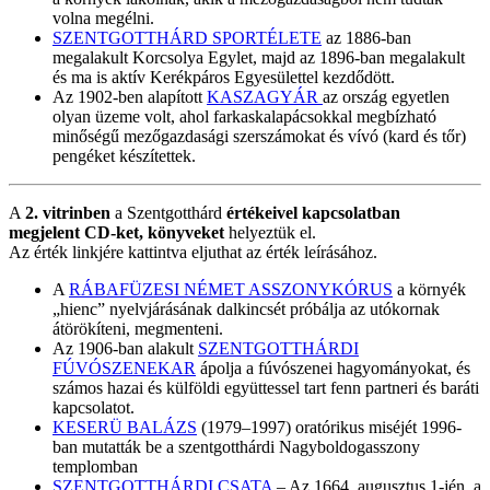
volna megélni.
SZENTGOTTHÁRD SPORTÉLETE
az 1886-ban
megalakult Korcsolya Egylet, majd az 1896-ban megalakult
és ma is aktív Kerékpáros Egyesülettel kezdődött.
Az 1902-ben alapított
KASZAGYÁR
az ország egyetlen
olyan üzeme volt, ahol farkaskalapácsokkal megbízható
minőségű mezőgazdasági szerszámokat és vívó (kard és tőr)
pengéket készítettek.
A
2. vitrinben
a Szentgotthárd
értékeivel kapcsolatban
megjelent CD-ket, könyveket
helyeztük el.
Az érték linkjére kattintva eljuthat az érték leírásához.
A
RÁBAFÜZESI NÉMET ASSZONYKÓRUS
a környék
„hienc” nyelvjárásának dalkincsét próbálja az utókornak
átörökíteni, megmenteni.
Az 1906-ban alakult
SZENTGOTTHÁRDI
FÚVÓSZENEKAR
ápolja a fúvószenei hagyományokat, és
számos hazai és külföldi együttessel tart fenn partneri és baráti
kapcsolatot.
KESERÜ BALÁZS
(1979–1997) oratórikus miséjét 1996-
ban mutatták be a szentgotthárdi Nagyboldogasszony
templomban
SZENTGOTTHÁRDI CSATA
– Az 1664. augusztus 1-jén, a