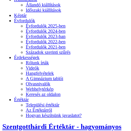
Állandó kiállítások
Időszaki kiállítások
Képtár
Évfordulók
Évfordulók 2025-ben
Évfordulók 2024-ben
Évfordulók 2023-ban
Évfordulók 2022-ben
Évfordulók 2021-ben
Századok szerinti szűrés
Érdekességek
Rólunk írták
Videók
Hangfelvételek
A Gimnázium tablói
Olvasnivalók
Webhelytérkép
Keresés az oldalon
Értéktár
Települési értéktár
Az Értéktárról
Hogyan készítsünk javaslatot?
Szentgotthárdi Értéktár - hagyományos