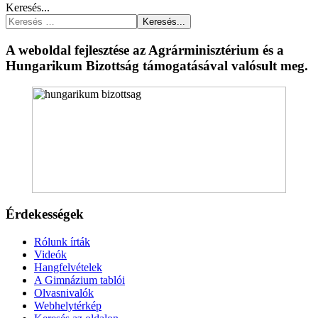
Keresés...
Keresés...
A weboldal fejlesztése az Agrárminisztérium és a
Hungarikum Bizottság támogatásával valósult meg.
Érdekességek
Rólunk írták
Videók
Hangfelvételek
A Gimnázium tablói
Olvasnivalók
Webhelytérkép