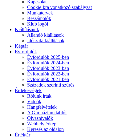
Kapcsolat
Cookie-kra vonatkozó szabályzat
Munkatervek
Beszámolók
Klub logói
Kiállításaink
Állandó kiállítások
Időszaki kiállítások
Képtár
Évfordulók
Évfordulók 2025-ben
Évfordulók 2024-ben
Évfordulók 2023-ban
Évfordulók 2022-ben
Évfordulók 2021-ben
Századok szerinti szűrés
Érdekességek
Rólunk írták
Videók
Hangfelvételek
A Gimnázium tablói
Olvasnivalók
Webhelytérkép
Keresés az oldalon
Értéktár