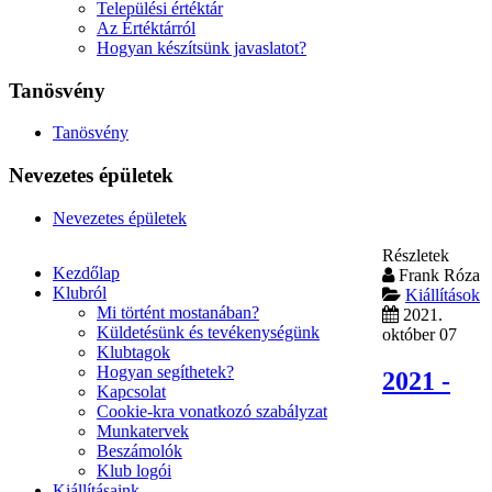
Települési értéktár
Az Értéktárról
Hogyan készítsünk javaslatot?
Tanösvény
Tanösvény
Nevezetes épületek
Nevezetes épületek
Részletek
Kezdőlap
Frank Róza
Klubról
Kiállítások
Mi történt mostanában?
2021.
Küldetésünk és tevékenységünk
október 07
Klubtagok
Hogyan segíthetek?
2021 -
Kapcsolat
Cookie-kra vonatkozó szabályzat
Munkatervek
Beszámolók
Klub logói
Kiállításaink