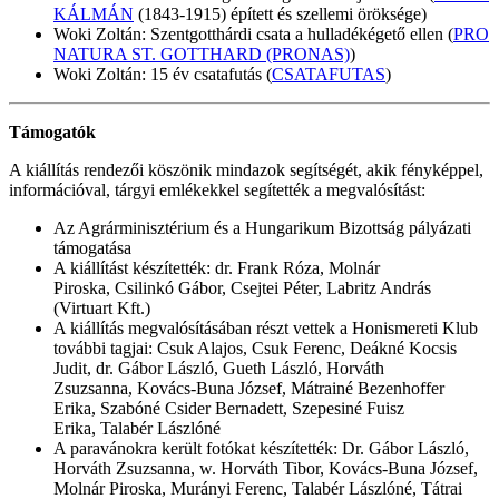
KÁLMÁN
(1843-1915) épített és szellemi öröksége)
Woki Zoltán: Szentgotthárdi csata a hulladékégető ellen (
PRO
NATURA ST. GOTTHARD (PRONAS)
)
Woki Zoltán: 15 év csatafutás (
CSATAFUTAS
)
Támogatók
A kiállítás rendezői köszönik mindazok segítségét, akik fényképpel,
információval, tárgyi emlékekkel segítették a megvalósítást:
Az Agrárminisztérium és a Hungarikum Bizottság pályázati
támogatása
A kiállítást készítették: dr. Frank Róza, Molnár
Piroska, Csilinkó Gábor, Csejtei Péter, Labritz András
(Virtuart Kft.)
A kiállítás megvalósításában részt vettek a Honismereti Klub
további tagjai: Csuk Alajos, Csuk Ferenc, Deákné Kocsis
Judit, dr. Gábor László, Gueth László, Horváth
Zsuzsanna, Kovács-Buna József, Mátrainé Bezenhoffer
Erika, Szabóné Csider Bernadett, Szepesiné Fuisz
Erika, Talabér Lászlóné
A paravánokra került fotókat készítették: Dr. Gábor László,
Horváth Zsuzsanna, w. Horváth Tibor, Kovács-Buna József,
Molnár Piroska, Murányi Ferenc, Talabér Lászlóné, Tátrai