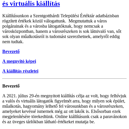
és virtuális kiállítás
Kiállításunkon a Szentgotthárdi Települési Értéktár adatbázisban
rögzített értékek közül válogattunk. Megmutattuk a város
polgárainak és a városba látogatóknak, hogy nemcsak a
városközpontban, hanem a városrészeken is sok látnivaló van, sőt
sok olyan műalkotásról is tudomást szerezhetnek, amelyről eddig
nem tudtak.
Bevezető
A megnyitó képei
A kiállítás részletei
Bevezető
A 2021. július 29-én megnyitott kiállítás célja az volt, hogy felhívjuk
a valós és virtuális látogatók figyelmét arra, hogy milyen sok épület,
műalkotás, hagyomány lelhető fel városunkban és a városrészeken,
amelyeket kevéssé ismernek még az ott lakók is. Elsősorban ezek
megjelenítésére törekedtünk. Online kiállításunk csak a paravánokon
és az üveges tárlókban látható értékeket mutatja be.