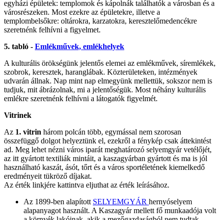
egyházi épületek: templomok és kápolnák találhatók a városban és a
városrészeken. Most ezekre az épületekre, illetve a
templombelsőkre: oltárokra, karzatokra, keresztelőmedencékre
szeretnénk felhívni a figyelmet.
5. tabló -
Emlékművek, emlékhelyek
A kulturális örökségünk jelentős elemei az emlékművek, síremlékek,
szobrok, keresztek, haranglábak. Közterületeken, intézmények
udvarán állnak. Nap mint nap elmegyünk mellettük, sokszor nem is
tudjuk, mit ábrázolnak, mi a jelentőségük. Most néhány kulturális
emlékre szeretnénk felhívni a látogatók figyelmét.
Vitrinek
Az
1. vitrin
három polcán több, egymással nem szorosan
összefüggő dolgot helyeztünk el, ezekről a fénykép csak áttekintést
ad. Meg lehet nézni város iparát meghatározó selyemgyár vetélőjét,
az itt gyártott textiliák mintáit, a kaszagyárban gyártott és ma is jól
használható kaszát, ásót, tőrt és a város sportéletének kiemelkedő
eredményeit tükröző díjakat.
Az érték linkjére kattintva eljuthat az érték leírásához.
Az 1899-ben alapított
SELYEMGYÁR
hernyóselyem
alapanyagot használt. A Kaszagyár mellett fő munkaadója volt
a környék lakóinak, akik a mezőgazdaságból nem tudtak