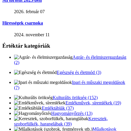
Mi történt 2025-ben
2026. február 07
Hírességek csarnoka
2024. november 11
Értéktár kategóriák
Agrár- és élelmiszergazdaság
(2)
Egészség és életmód (3)
Ipari és műszaki megoldások
(7)
Kulturális örökség (152)
Emlékművek, síremlékek (19)
Emléktáblák (37)
Hagyományőrzés (13)
Keresztek,
szoborfülkék, haranglábak (39)
Műalkotások