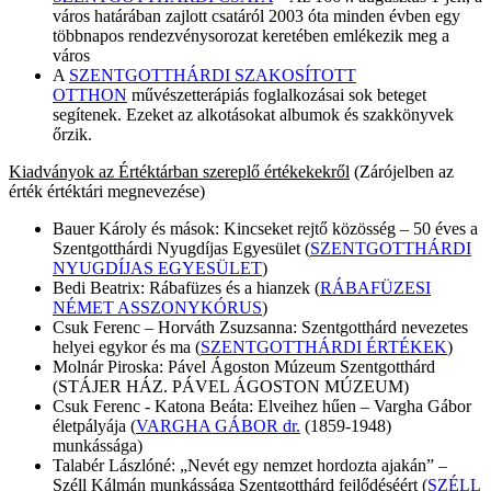
város határában zajlott csatáról 2003 óta minden évben egy
többnapos rendezvénysorozat keretében emlékezik meg a
város
A
SZENTGOTTHÁRDI SZAKOSÍTOTT
OTTHON
művészetterápiás foglalkozásai sok beteget
segítenek. Ezeket az alkotásokat albumok és szakkönyvek
őrzik.
Kiadványok az Értéktárban szereplő értékekekről
(Zárójelben az
érték értéktári megnevezése)
Bauer Károly és mások: Kincseket rejtő közösség – 50 éves a
Szentgotthárdi Nyugdíjas Egyesület (
SZENTGOTTHÁRDI
NYUGDÍJAS EGYESÜLET
)
Bedi Beatrix: Rábafüzes és a hianzek (
RÁBAFÜZESI
NÉMET ASSZONYKÓRUS
)
Csuk Ferenc – Horváth Zsuzsanna: Szentgotthárd nevezetes
helyei egykor és ma (
SZENTGOTTHÁRDI ÉRTÉKEK
)
Molnár Piroska: Pável Ágoston Múzeum Szentgotthárd
(STÁJER HÁZ. PÁVEL ÁGOSTON MÚZEUM)
Csuk Ferenc - Katona Beáta: Elveihez hűen – Vargha Gábor
életpályája (
VARGHA GÁBOR dr.
(1859-1948)
munkássága)
Talabér Lászlóné: „Nevét egy nemzet hordozta ajakán” –
Széll Kálmán munkássága Szentgotthárd fejlődéséért (
SZÉLL