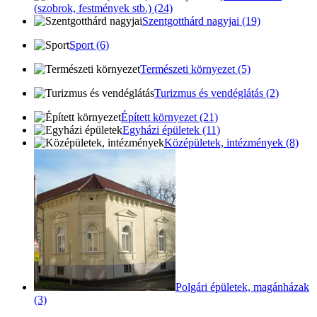
(szobrok, festmények stb.) (24)
Szentgotthárd nagyjai (19)
Sport (6)
Természeti környezet (5)
Turizmus és vendéglátás (2)
Épített környezet (21)
Egyházi épületek (11)
Középületek, intézmények (8)
Polgári épületek, magánházak
(3)