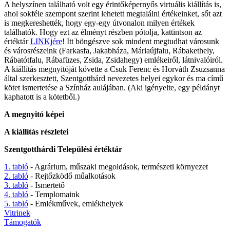
A helyszínen található volt egy érintőképernyős virtuális kiállítás is,
ahol sokféle szempont szerint lehetett megtalálni értékeinket, sőt azt
is megkereshették, hogy egy-egy útvonalon milyen értékek
találhatók. Hogy ezt az élményt részben pótolja, kattintson az
értéktár
LINKjére
! Itt böngészve sok mindent megtudhat városunk
és városrészeink (Farkasfa, Jakabháza, Máriaújfalu, Rábakethely,
Rábatótfalu, Rábafüzes, Zsida, Zsidahegy) emlékeiről, látnivalóiról.
A kiállítás megnyitóját követte a Csuk Ferenc és Horváth Zsuzsanna
által szerkesztett, Szentgotthárd nevezetes helyei egykor és ma című
kötet ismertetése a Színház aulájában. (Aki igényelte, egy példányt
kaphatott is a kötetből.)
A megnyitó képei
A kiállítás részletei
Szentgotthárdi Települési értéktár
1. tabló
- Agrárium, műszaki megoldások, természeti környezet
2. tabló
- Rejtőzködő műalkotások
3. tabló
- Ismertető
4. tabló
- Templomaink
5. tabló
- Emlékművek, emlékhelyek
Vitrinek
Támogatók