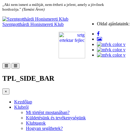
„Aki nem ismeri a múltját, nem értheti a jelent, amely a jövőnek
hordozója.”
(Tamási Áron)
Oldal ajánlataink:
Szentgotthárdi Honismereti Klub
TPL_SIDE_BAR
×
Kezdőlap
Klubról
Mi történt mostanában?
Küldetésünk és tevékenységünk
Klubtagok
Hogyan segíthetek?