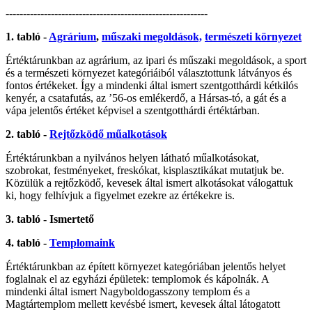
----------------------------------------------------------
1. tabló -
Agrárium
,
műszaki megoldások,
természeti környezet
Értéktárunkban az agrárium, az ipari és műszaki megoldások, a sport
és a természeti környezet kategóriáiból választottunk látványos és
fontos értékeket. Így a mindenki által ismert szentgotthárdi kétkilós
kenyér, a csatafutás, az ’56-os emlékerdő, a Hársas-tó, a gát és a
vápa jelentős értéket képvisel a szentgotthárdi értéktárban.
2. tabló -
Rejtőzködő műalkotások
Értéktárunkban a nyilvános helyen látható műalkotásokat,
szobrokat, festményeket, freskókat, kisplasztikákat mutatjuk be.
Közülük a rejtőzködő, kevesek által ismert alkotásokat válogattuk
ki, hogy felhívjuk a figyelmet ezekre az értékekre is.
3. tabló - Ismertető
4. tabló -
Templomaink
Értéktárunkban az épített környezet kategóriában jelentős helyet
foglalnak el az egyházi épületek: templomok és kápolnák. A
mindenki által ismert Nagyboldogasszony templom és a
Magtártemplom mellett kevésbé ismert, kevesek által látogatott