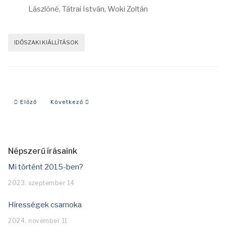
Lászlóné, Tátrai István, Woki Zoltán
IDŐSZAKI KIÁLLÍTÁSOK
Előző cikk: 2020 - Szentgotthárd sportja
Következő cikk: 2019 - Díszpolgárok anno
Előző
Következő
Népszerű írásaink
Mi történt 2015-ben?
2023. szeptember 14
Hírességek csarnoka
2024. november 11