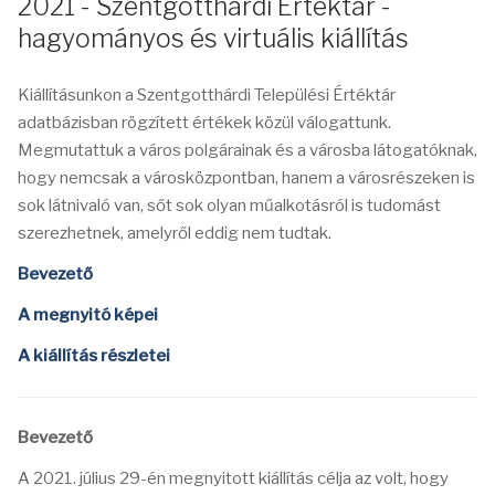
2021 - Szentgotthárdi Értéktár -
hagyományos és virtuális kiállítás
Kiállításunkon a Szentgotthárdi Települési Értéktár
adatbázisban rögzített értékek közül válogattunk.
Megmutattuk a város polgárainak és a városba látogatóknak,
hogy nemcsak a városközpontban, hanem a városrészeken is
sok látnivaló van, sőt sok olyan műalkotásról is tudomást
szerezhetnek, amelyről eddig nem tudtak.
Bevezető
A megnyitó képei
A kiállítás részletei
Bevezető
A 2021. július 29-én megnyitott kiállítás célja az volt, hogy