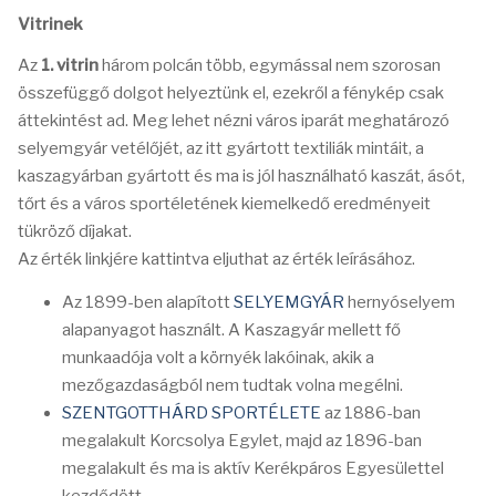
Vitrinek
Az
1. vitrin
három polcán több, egymással nem szorosan
összefüggő dolgot helyeztünk el, ezekről a fénykép csak
áttekintést ad. Meg lehet nézni város iparát meghatározó
selyemgyár vetélőjét, az itt gyártott textiliák mintáit, a
kaszagyárban gyártott és ma is jól használható kaszát, ásót,
tőrt és a város sportéletének kiemelkedő eredményeit
tükröző díjakat.
Az érték linkjére kattintva eljuthat az érték leírásához.
Az 1899-ben alapított
SELYEMGYÁR
hernyóselyem
alapanyagot használt. A Kaszagyár mellett fő
munkaadója volt a környék lakóinak, akik a
mezőgazdaságból nem tudtak volna megélni.
SZENTGOTTHÁRD SPORTÉLETE
az 1886-ban
megalakult Korcsolya Egylet, majd az 1896-ban
megalakult és ma is aktív Kerékpáros Egyesülettel