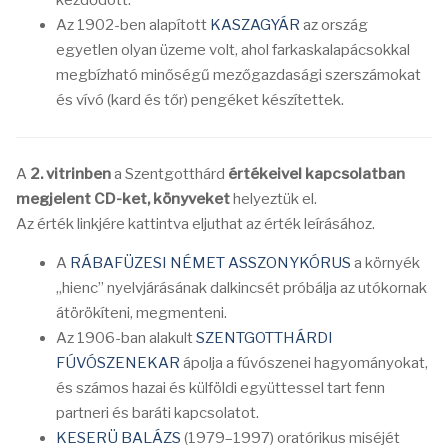
kezdődött.
Az 1902-ben alapított
KASZAGYÁR
az ország
egyetlen olyan üzeme volt, ahol farkaskalapácsokkal
megbízható minőségű mezőgazdasági szerszámokat
és vívó (kard és tőr) pengéket készítettek.
A
2. vitrinben
a Szentgotthárd
értékeivel kapcsolatban
megjelent CD-ket, könyveket
helyeztük el.
Az érték linkjére kattintva eljuthat az érték leírásához.
A
RÁBAFÜZESI NÉMET ASSZONYKÓRUS
a környék
„hienc” nyelvjárásának dalkincsét próbálja az utókornak
átörökíteni, megmenteni.
Az 1906-ban alakult
SZENTGOTTHÁRDI
FÚVÓSZENEKAR
ápolja a fúvószenei hagyományokat,
és számos hazai és külföldi együttessel tart fenn
partneri és baráti kapcsolatot.
KESERÜ BALÁZS
(1979–1997) oratórikus miséjét