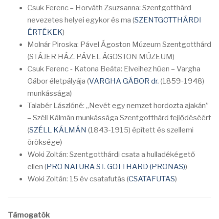
Csuk Ferenc – Horváth Zsuzsanna: Szentgotthárd
nevezetes helyei egykor és ma (
SZENTGOTTHÁRDI
ÉRTÉKEK
)
Molnár Piroska: Pável Ágoston Múzeum Szentgotthárd
(STÁJER HÁZ. PÁVEL ÁGOSTON MÚZEUM)
Csuk Ferenc - Katona Beáta: Elveihez hűen – Vargha
Gábor életpályája (
VARGHA GÁBOR dr.
(1859-1948)
munkássága)
Talabér Lászlóné: „Nevét egy nemzet hordozta ajakán”
– Széll Kálmán munkássága Szentgotthárd fejlődéséért
(
SZÉLL KÁLMÁN
(1843-1915) épített és szellemi
öröksége)
Woki Zoltán: Szentgotthárdi csata a hulladékégető
ellen (
PRO NATURA ST. GOTTHARD (PRONAS)
)
Woki Zoltán: 15 év csatafutás (
CSATAFUTAS
)
Támogatók