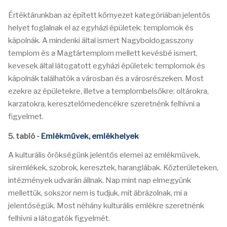
Értéktárunkban az épített környezet kategóriában jelentős
helyet foglalnak el az egyházi épületek: templomok és
kápolnák. A mindenki által ismert Nagyboldogasszony
templom és a Magtártemplom mellett kevésbé ismert,
kevesek által látogatott egyházi épületek: templomok és
kápolnák találhatók a városban és a városrészeken. Most
ezekre az épületekre, illetve a templombelsőkre: oltárokra,
karzatokra, keresztelőmedencékre szeretnénk felhívni a
figyelmet.
5. tabló -
Emlékművek, emlékhelyek
A kulturális örökségünk jelentős elemei az emlékművek,
síremlékek, szobrok, keresztek, haranglábak. Közterületeken,
intézmények udvarán állnak. Nap mint nap elmegyünk
mellettük, sokszor nem is tudjuk, mit ábrázolnak, mi a
jelentőségük. Most néhány kulturális emlékre szeretnénk
felhívni a látogatók figyelmét.