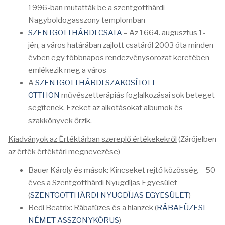
1996-ban mutatták be a szentgotthárdi
Nagyboldogasszony templomban
SZENTGOTTHÁRDI CSATA
– Az 1664. augusztus 1-
jén, a város határában zajlott csatáról 2003 óta minden
évben egy többnapos rendezvénysorozat keretében
emlékezik meg a város
A
SZENTGOTTHÁRDI SZAKOSÍTOTT
OTTHON
művészetterápiás foglalkozásai sok beteget
segítenek. Ezeket az alkotásokat albumok és
szakkönyvek őrzik.
Kiadványok az Értéktárban szereplő értékekekről
(Zárójelben
az érték értéktári megnevezése)
Bauer Károly és mások: Kincseket rejtő közösség – 50
éves a Szentgotthárdi Nyugdíjas Egyesület
(
SZENTGOTTHÁRDI NYUGDÍJAS EGYESÜLET
)
Bedi Beatrix: Rábafüzes és a hianzek (
RÁBAFÜZESI
NÉMET ASSZONYKÓRUS
)