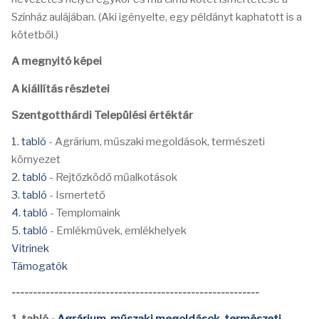
Színház aulájában. (Aki igényelte, egy példányt kaphatott is a
kötetből.)
A megnyitó képei
A kiállítás részletei
Szentgotthárdi Települési értéktár
1. tabló
- Agrárium, műszaki megoldások, természeti
környezet
2. tabló
- Rejtőzködő műalkotások
3. tabló
- Ismertető
4. tabló
- Templomaink
5. tabló
- Emlékművek, emlékhelyek
Vitrinek
Támogatók
----------------------------------------------------------