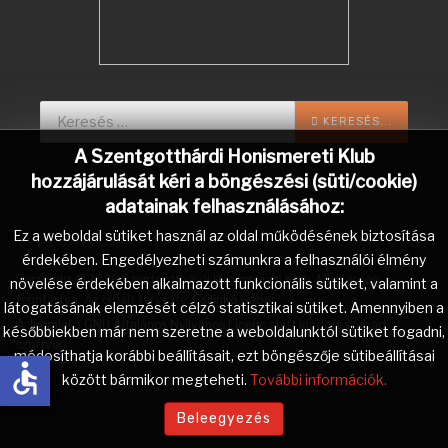
Keresés...
KERESÉS...
A Szentgotthárdi Honismereti Klub
hozzájárulását kéri a böngészési (süti/cookie)
adatainak felhasználásához:
Ez a weboldal sütiket használ az oldal működésének biztosítása
érdekében. Engedélyezheti számunkra a felhasználói élmény
Copyright © 2026 Szentgotthárdi Honismereti Klub. Minden jog
növelése érdekében alkalmazott funkcionális sütiket, valamint a
fenntartva. Az oldalt tervezte:
Csilinkó Gábor
.
látogatásának elemzését célzó statisztikai sütiket. Amennyiben a
A
Joomla!
a
GNU Általános Nyilvános Licenc
alatt kiadott szabad
későbbiekben már nem szeretne a weboldalunktól sütiket fogadni,
szoftver.
módosíthatja korábbi beállításait, ezt böngészője sütibeállításai
accessible
között bármikor megteheti.
További információk.
Beleegyezés