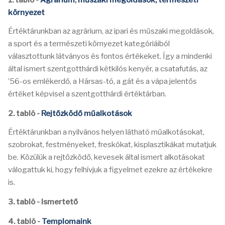
1. tabló -
Agrárium
,
műszaki megoldások,
természeti
környezet
Értéktárunkban az agrárium, az ipari és műszaki megoldások,
a sport és a természeti környezet kategóriáiból
választottunk látványos és fontos értékeket. Így a mindenki
által ismert szentgotthárdi kétkilós kenyér, a csatafutás, az
’56-os emlékerdő, a Hársas-tó, a gát és a vápa jelentős
értéket képvisel a szentgotthárdi értéktárban.
2. tabló -
Rejtőzködő műalkotások
Értéktárunkban a nyilvános helyen látható műalkotásokat,
szobrokat, festményeket, freskókat, kisplasztikákat mutatjuk
be. Közülük a rejtőzködő, kevesek által ismert alkotásokat
válogattuk ki, hogy felhívjuk a figyelmet ezekre az értékekre
is.
3. tabló - Ismertető
4. tabló -
Templomaink