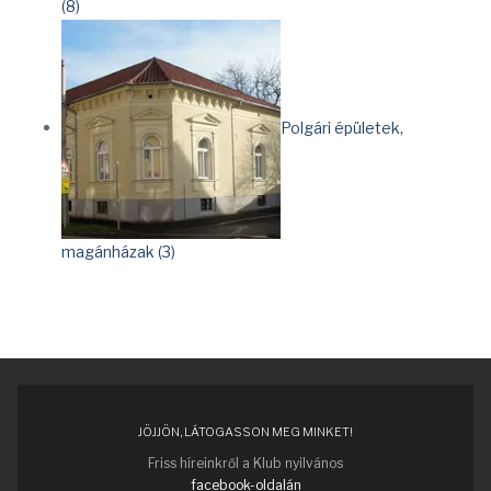
(8)
Polgári épületek,
magánházak (3)
JÖJJÖN, LÁTOGASSON MEG MINKET!
Friss híreinkről a Klub nyilvános
facebook-oldalán