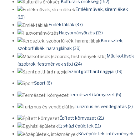
Kulturális örökség (152)
Emlékművek, síremlékek
(19)
Emléktáblák (37)
Hagyományőrzés (13)
Keresztek,
szoborfülkék, haranglábak (39)
Műalkotások
(szobrok, festmények stb.) (24)
Szentgotthárd nagyjai (19)
Sport (6)
Természeti környezet (5)
Turizmus és vendéglátás (2)
Épített környezet (21)
Egyházi épületek (11)
Középületek, intézmények