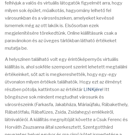
felhívjuk a valós és virtuális látogatók figyelmét arra, hogy
milyen sok épület, műalkotás, hagyomány lelhető fel
városunkban és a városrészeken, amelyeket kevéssé
ismernek még az ott lakók is. Elsősorban ezek
megjelenítésére törekedtünk. Online kiállításunk csak a
paravánokon és az üveges tárlókban látható értékeket
mutatja be.
A helyszínen található volt egy érintőképernyős virtuális
kiállítás is, ahol sokféle szempont szerint lehetett megtalálni
értékeinket, sőt azt is megkereshették, hogy egy-egy
útvonalon milyen értékek találhatók. Hogy ezt az élményt
részben pótolja, kattintson az értéktár
LINKjére
! Itt
böngészve sok mindent megtudhat városunk és
városrészeink (Farkasfa, Jakabháza, Máriaújfalu, Rábakethely,
Rábatótfalu, Rábafüzes, Zsida, Zsidahegy) emlékeiről,
látnivalóiról. A kiállítás megnyitóját követte a Csuk Ferenc és
Horváth Zsuzsanna által szerkesztett, Szentgotthárd
nevezetes helyei egykor és ma című kötet ismertetése a