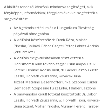
A kiállítás rendezői köszönik mindazok segítségét, akik
fényképpel, információval, tárgyi emlékekkel segítették a
megvalósítást:
Az Agrárminisztérium és a Hungarikum Bizottság
pályázati támogatása
A kiállítást készítették: dr. Frank Róza, Molnár
Piroska, Csilinkó Gábor, Csejtei Péter, Labritz András
(Virtuart Kft.)
A kiállítás megvalósításában részt vettek a
Honismereti Klub további tagjai: Csuk Alajos, Csuk
Ferenc, Deákné Kocsis Judit, dr. Gábor László, Gueth
László, Horváth Zsuzsanna, Kovács-Buna
József, Mátrainé Bezenhoffer Erika, Szabóné Csider
Bernadett, Szepesiné Fuisz Erika, Talabér Lászlóné
A paravánokra került fotókat készítették: Dr. Gábor
László, Horváth Zsuzsanna, w. Horváth Tibor, Kovács-
Buna József, Molnár Piroska, Murányi Ferenc, Talabér