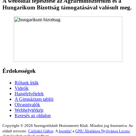
A weboldal fejlesztése az Agrárminisztérium és a
Hungarikum Bizottság támogatásával valósult meg.
Érdekességek
Rólunk írták
Videók
Hangfelvételek
A Gimnázium tablói
Olvasnivalók
Webhelytérkép
Keresés az oldalon
Copyright © 2026 Szentgotthárdi Honismereti Klub. Minden jog fenntartva. Az
oldalt tervezte:
Csilinkó Gábor
.
A
Joomla!
a
GNU Általános Nyilvános Licenc
alatt kiadott szabad szoftver.