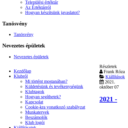
Települési értéktár
Az Értéktárról
Hogyan készítsünk javaslatot?
Tanösvény
Tanösvény
Nevezetes épületek
Nevezetes épületek
Részletek
Kezdőlap
Frank Róza
Klubról
Kiállítások
Mi történt mostanában?
2021.
Küldetésünk és tevékenységünk
október 07
Klubtagok
Hogyan segíthetek?
2021 -
Kapcsolat
Cookie-kra vonatkozó szabályzat
Munkatervek
Beszámolók
Klub logói
Kiállításaink