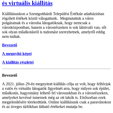
és virtuális kiállítás
Kiállításunkon a Szentgotthárdi Települési Értéktár adatbázisban
rögzített értékek közül válogattunk. Megmutattuk a város
polgárainak és a városba látogatóknak, hogy nemcsak a
városközpontban, hanem a városrészeken is sok látnivaló van, sőt
sok olyan műalkotásról is tudomást szerezhetnek, amelyről eddig
nem tudtak.
Bevezető
A megnyitó képei
A kiállítás részletei
Bevezető
A 2021. július 29-én megnyitott kiállítás célja az volt, hogy felhívjuk
a valós és virtuális látogatók figyelmét arra, hogy milyen sok épület,
műalkotás, hagyomány lelhető fel városunkban és a városrészeken,
amelyeket kevéssé ismernek még az ott lakók is. Elsősorban ezek
megjelenítésére törekedtünk. Online kiállításunk csak a paravánokon
és az üveges tárlókban látható értékeket mutatja be.