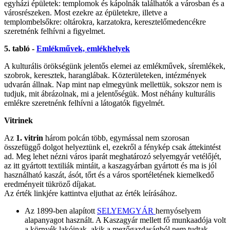
egyházi épületek: templomok és kápolnák találhatók a városban és a
városrészeken. Most ezekre az épületekre, illetve a
templombelsőkre: oltárokra, karzatokra, keresztelőmedencékre
szeretnénk felhívni a figyelmet.
5. tabló -
Emlékművek, emlékhelyek
A kulturális örökségünk jelentős elemei az emlékművek, síremlékek,
szobrok, keresztek, haranglábak. Közterületeken, intézmények
udvarán állnak. Nap mint nap elmegyünk mellettük, sokszor nem is
tudjuk, mit ábrázolnak, mi a jelentőségük. Most néhány kulturális
emlékre szeretnénk felhívni a látogatók figyelmét.
Vitrinek
Az
1. vitrin
három polcán több, egymással nem szorosan
összefüggő dolgot helyeztünk el, ezekről a fénykép csak áttekintést
ad. Meg lehet nézni város iparát meghatározó selyemgyár vetélőjét,
az itt gyártott textiliák mintáit, a kaszagyárban gyártott és ma is jól
használható kaszát, ásót, tőrt és a város sportéletének kiemelkedő
eredményeit tükröző díjakat.
Az érték linkjére kattintva eljuthat az érték leírásához.
Az 1899-ben alapított
SELYEMGYÁR
hernyóselyem
alapanyagot használt. A Kaszagyár mellett fő munkaadója volt
a környék lakóinak, akik a mezőgazdaságból nem tudtak