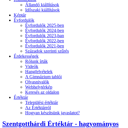
Állandó kiállítások
Időszaki kiállítások
Képtár
Évfordulók
Évfordulók 2025-ben
Évfordulók 2024-ben
Évfordulók 2023-ban
Évfordulók 2022-ben
Évfordulók 2021-ben
Századok szerinti szűrés
Érdekességek
Rólunk írták
Videók
Hangfelvételek
A Gimnázium tablói
Olvasnivalók
Webhelytérkép
Keresés az oldalon
Értéktár
Települési értéktár
Az Értéktárról
Hogyan készítsünk javaslatot?
Szentgotthárdi Értéktár - hagyományos