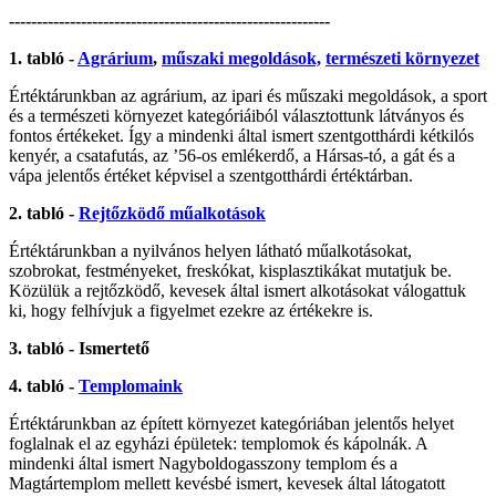
----------------------------------------------------------
1. tabló -
Agrárium
,
műszaki megoldások,
természeti környezet
Értéktárunkban az agrárium, az ipari és műszaki megoldások, a sport
és a természeti környezet kategóriáiból választottunk látványos és
fontos értékeket. Így a mindenki által ismert szentgotthárdi kétkilós
kenyér, a csatafutás, az ’56-os emlékerdő, a Hársas-tó, a gát és a
vápa jelentős értéket képvisel a szentgotthárdi értéktárban.
2. tabló -
Rejtőzködő műalkotások
Értéktárunkban a nyilvános helyen látható műalkotásokat,
szobrokat, festményeket, freskókat, kisplasztikákat mutatjuk be.
Közülük a rejtőzködő, kevesek által ismert alkotásokat válogattuk
ki, hogy felhívjuk a figyelmet ezekre az értékekre is.
3. tabló - Ismertető
4. tabló -
Templomaink
Értéktárunkban az épített környezet kategóriában jelentős helyet
foglalnak el az egyházi épületek: templomok és kápolnák. A
mindenki által ismert Nagyboldogasszony templom és a
Magtártemplom mellett kevésbé ismert, kevesek által látogatott