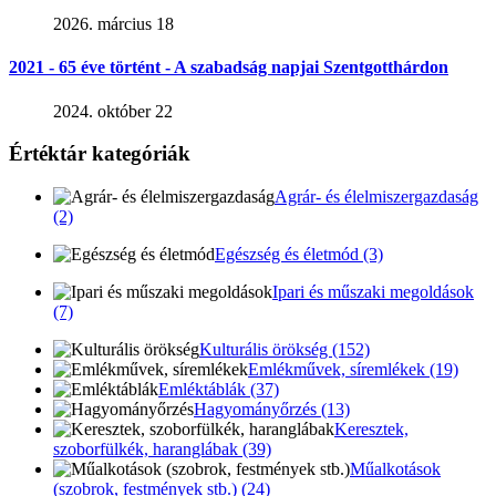
2026. március 18
2021 - 65 éve történt - A szabadság napjai Szentgotthárdon
2024. október 22
Értéktár kategóriák
Agrár- és élelmiszergazdaság
(2)
Egészség és életmód (3)
Ipari és műszaki megoldások
(7)
Kulturális örökség (152)
Emlékművek, síremlékek (19)
Emléktáblák (37)
Hagyományőrzés (13)
Keresztek,
szoborfülkék, haranglábak (39)
Műalkotások
(szobrok, festmények stb.) (24)