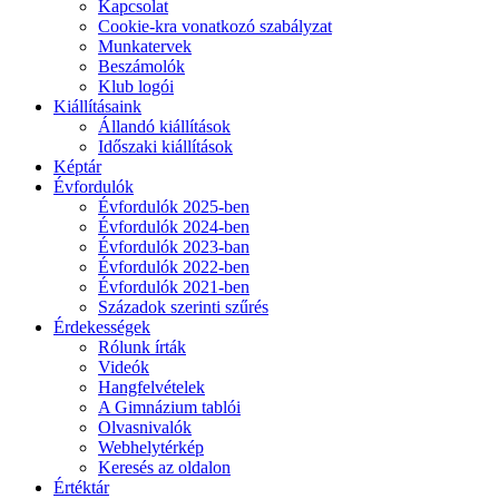
Kapcsolat
Cookie-kra vonatkozó szabályzat
Munkatervek
Beszámolók
Klub logói
Kiállításaink
Állandó kiállítások
Időszaki kiállítások
Képtár
Évfordulók
Évfordulók 2025-ben
Évfordulók 2024-ben
Évfordulók 2023-ban
Évfordulók 2022-ben
Évfordulók 2021-ben
Századok szerinti szűrés
Érdekességek
Rólunk írták
Videók
Hangfelvételek
A Gimnázium tablói
Olvasnivalók
Webhelytérkép
Keresés az oldalon
Értéktár