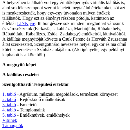
A helyszínen található volt egy érintőképernyős virtuális kiállítás is,
ahol sokféle szempont szerint lehetett megtalálni értékeinket, sőt azt
is megkereshették, hogy egy-egy útvonalon milyen értékek
találhatók. Hogy ezt az élményt részben pótolja, kattintson az
értéktár
LINKjére
! Itt böngészve sok mindent megtudhat városunk
és városrészeink (Farkasfa, Jakabháza, Máriaújfalu, Rábakethely,
Rábatótfalu, Rábafüzes, Zsida, Zsidahegy) emlékeiről, látnivalóiról.
A kiállítás megnyitóját követte a Csuk Ferenc és Horváth Zsuzsanna
által szerkesztett, Szentgotthárd nevezetes helyei egykor és ma című
kötet ismertetése a Színház aulájában. (Aki igényelte, egy példányt
kaphatott is a kötetből.)
A megnyitó képei
A kiállítás részletei
Szentgotthárdi Települési értéktár
1. tabló
- Agrárium, műszaki megoldások, természeti környezet
2. tabló
- Rejtőzködő műalkotások
3. tabló
- Ismertető
4. tabló
- Templomaink
5. tabló
- Emlékművek, emlékhelyek
Vitrinek
Támogatók