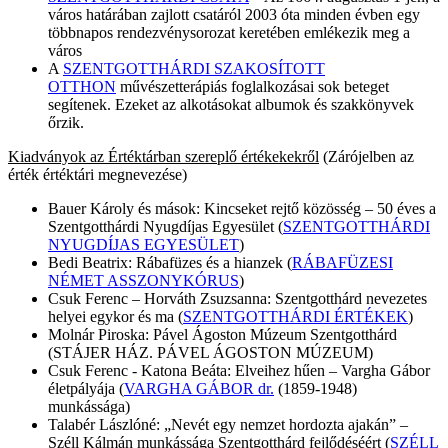
város határában zajlott csatáról 2003 óta minden évben egy
többnapos rendezvénysorozat keretében emlékezik meg a
város
A
SZENTGOTTHÁRDI SZAKOSÍTOTT
OTTHON
művészetterápiás foglalkozásai sok beteget
segítenek. Ezeket az alkotásokat albumok és szakkönyvek
őrzik.
Kiadványok az Értéktárban szereplő értékekekről
(Zárójelben az
érték értéktári megnevezése)
Bauer Károly és mások: Kincseket rejtő közösség – 50 éves a
Szentgotthárdi Nyugdíjas Egyesület (
SZENTGOTTHÁRDI
NYUGDÍJAS EGYESÜLET
)
Bedi Beatrix: Rábafüzes és a hianzek (
RÁBAFÜZESI
NÉMET ASSZONYKÓRUS
)
Csuk Ferenc – Horváth Zsuzsanna: Szentgotthárd nevezetes
helyei egykor és ma (
SZENTGOTTHÁRDI ÉRTÉKEK
)
Molnár Piroska: Pável Ágoston Múzeum Szentgotthárd
(STÁJER HÁZ. PÁVEL ÁGOSTON MÚZEUM)
Csuk Ferenc - Katona Beáta: Elveihez hűen – Vargha Gábor
életpályája (
VARGHA GÁBOR dr.
(1859-1948)
munkássága)
Talabér Lászlóné: „Nevét egy nemzet hordozta ajakán” –
Széll Kálmán munkássága Szentgotthárd fejlődéséért (
SZÉLL