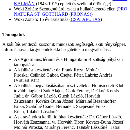
KÁLMÁN
(1843-1915) épített és szellemi öröksége)
Woki Zoltán: Szentgotthárdi csata a hulladékégető ellen (
PRO
NATURA ST. GOTTHARD (PRONAS)
)
Woki Zoltán: 15 év csatafutás (
CSATAFUTAS
)
Támogatók
A kiállítás rendezői köszönik mindazok segítségét, akik fényképpel,
információval, tárgyi emlékekkel segítették a megvalósítást:
Az Agrárminisztérium és a Hungarikum Bizottság pályázati
támogatása
A kiállítást készítették: dr. Frank Róza, Molnár
Piroska, Csilinkó Gábor, Csejtei Péter, Labritz András
(Virtuart Kft.)
A kiállítás megvalósításában részt vettek a Honismereti Klub
további tagjai: Csuk Alajos, Csuk Ferenc, Deákné Kocsis
Judit, dr. Gábor László, Gueth László, Horváth
Zsuzsanna, Kovács-Buna József, Mátrainé Bezenhoffer
Erika, Szabóné Csider Bernadett, Szepesiné Fuisz
Erika, Talabér Lászlóné
A paravánokra került fotókat készítették: Dr. Gábor László,
Horváth Zsuzsanna, w. Horváth Tibor, Kovács-Buna József,
Molnár Piroska, Murányi Ferenc, Talabér Lászlóné, Tátrai