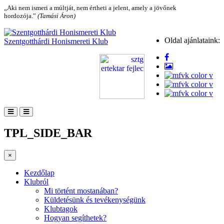
„Aki nem ismeri a múltját, nem értheti a jelent, amely a jövőnek
hordozója.”
(Tamási Áron)
Oldal ajánlataink:
Szentgotthárdi Honismereti Klub
TPL_SIDE_BAR
×
Kezdőlap
Klubról
Mi történt mostanában?
Küldetésünk és tevékenységünk
Klubtagok
Hogyan segíthetek?