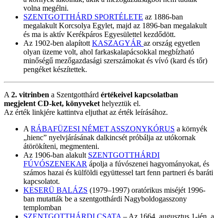
volna megélni.
SZENTGOTTHÁRD SPORTÉLETE
az 1886-ban
megalakult Korcsolya Egylet, majd az 1896-ban megalakult
és ma is aktív Kerékpáros Egyesülettel kezdődött.
Az 1902-ben alapított
KASZAGYÁR
az ország egyetlen
olyan üzeme volt, ahol farkaskalapácsokkal megbízható
minőségű mezőgazdasági szerszámokat és vívó (kard és tőr)
pengéket készítettek.
A
2. vitrinben
a Szentgotthárd
értékeivel kapcsolatban
megjelent CD-ket, könyveket
helyeztük el.
Az érték linkjére kattintva eljuthat az érték leírásához.
A
RÁBAFÜZESI NÉMET ASSZONYKÓRUS
a környék
„hienc” nyelvjárásának dalkincsét próbálja az utókornak
átörökíteni, megmenteni.
Az 1906-ban alakult
SZENTGOTTHÁRDI
FÚVÓSZENEKAR
ápolja a fúvószenei hagyományokat, és
számos hazai és külföldi együttessel tart fenn partneri és baráti
kapcsolatot.
KESERÜ BALÁZS
(1979–1997) oratórikus miséjét 1996-
ban mutatták be a szentgotthárdi Nagyboldogasszony
templomban
SZENTGOTTHÁRDI CSATA
– Az 1664. augusztus 1-jén, a