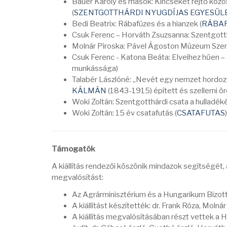
Bauer Károly és mások: Kincseket rejtő köz
(
SZENTGOTTHÁRDI NYUGDÍJAS EGYESÜL
Bedi Beatrix: Rábafüzes és a hianzek (
RÁBAF
Csuk Ferenc – Horváth Zsuzsanna: Szentgott
Molnár Piroska: Pável Ágoston Múzeum S
Csuk Ferenc - Katona Beáta: Elveihez hűen – 
munkássága)
Talabér Lászlóné: „Nevét egy nemzet hordozt
KÁLMÁN
(1843-1915) épített és szellemi ö
Woki Zoltán: Szentgotthárdi csata a hulladéké
Woki Zoltán: 15 év csatafutás (
CSATAFUTAS
Támogatók
A kiállítás rendezői köszönik mindazok segítségét, 
megvalósítást:
Az Agrárminisztérium és a Hungarikum Bizot
A kiállítást készítették: dr. Frank Róza, Molnár
A kiállítás megvalósításában részt vettek a 