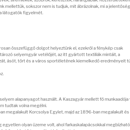
űvek, síremlékek, szobrok, keresztek, haranglábak. Közterületeken
 mellettük, sokszor nem is tudjuk, mit ábrázolnak, mi a jelentőség
a látogatók figyelmét.
osan összefüggő dolgot helyeztünk el, ezekről a fénykép csak
rozó selyemgyár vetélőjét, az itt gyártott textiliák mintáit, a
zát, ásót, tőrt és a város sportéletének kiemelkedő eredményeit t
oz.
selyem alapanyagot használt. A Kaszagyár mellett fő munkaadója v
m tudtak volna megélni.
an megalakult Korcsolya Egylet, majd az 1896-ban megalakult és 
g egyetlen olyan üzeme volt, ahol farkaskalapácsokkal megbízható