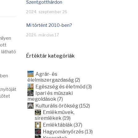
Szentgotthárdon
2024. szeptember 26
Mi történt 2010-ben?
2026. március 17
milyen
ott
 látható
Értéktár kategóriák
Agrár- és
zben
élelmiszergazdaság (2)
Egészség és életmód (3)
gnyitóját
Ipari és műszaki
kötet
megoldások (7)
Kulturális örökség (152)
Emlékművek,
síremlékek (19)
Emléktáblák (37)
Hagyományőrzés (13)