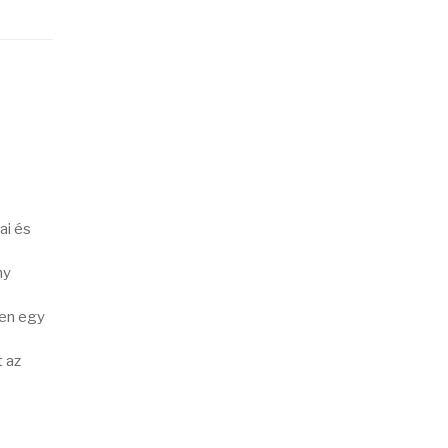
ai és
ny
ben egy
 az