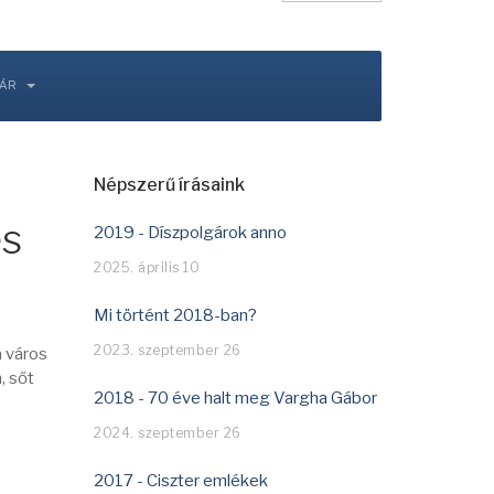
TÁR
Népszerű írásaink
és
2019 - Díszpolgárok anno
2025. április 10
Mi történt 2018-ban?
2023. szeptember 26
a város
, sőt
2018 - 70 éve halt meg Vargha Gábor
2024. szeptember 26
2017 - Ciszter emlékek