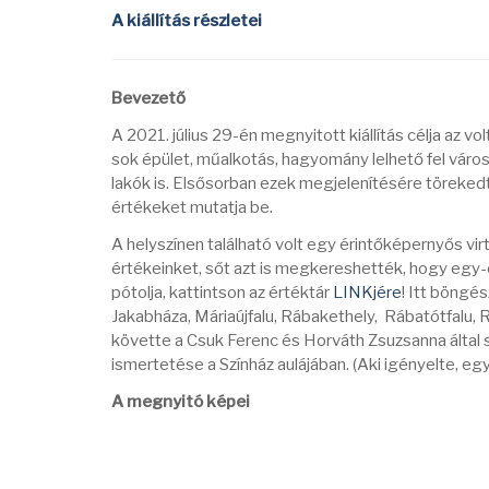
A kiállítás részletei
Bevezető
A 2021. július 29-én megnyitott kiállítás célja az vol
sok épület, műalkotás, hagyomány lelhető fel vár
lakók is. Elsősorban ezek megjelenítésére törekedt
értékeket mutatja be.
A helyszínen található volt egy érintőképernyős virtu
értékeinket, sőt azt is megkereshették, hogy egy-
pótolja, kattintson az értéktár
LINKjére
! Itt böngé
Jakabháza, Máriaújfalu, Rábakethely, Rábatótfalu, Rá
követte a Csuk Ferenc és Horváth Zsuzsanna által
ismertetése a Színház aulájában. (Aki igényelte, egy
A megnyitó képei