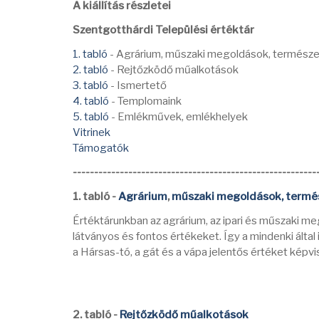
A kiállítás részletei
Szentgotthárdi Települési értéktár
1. tabló
- Agrárium, műszaki megoldások, természe
2. tabló
- Rejtőzködő műalkotások
3. tabló
- Ismertető
4. tabló
- Templomaink
5. tabló
- Emlékművek, emlékhelyek
Vitrinek
Támogatók
---------------------------------------------------------
1. tabló -
Agrárium
,
műszaki megoldások,
termés
Értéktárunkban az agrárium, az ipari és műszaki me
látványos és fontos értékeket. Így a mindenki által
a Hársas-tó, a gát és a vápa jelentős értéket képvi
2. tabló -
Rejtőzködő műalkotások