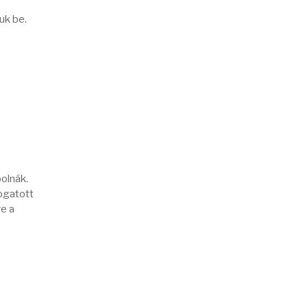
uk be.
.
olnák.
ogatott
ve a