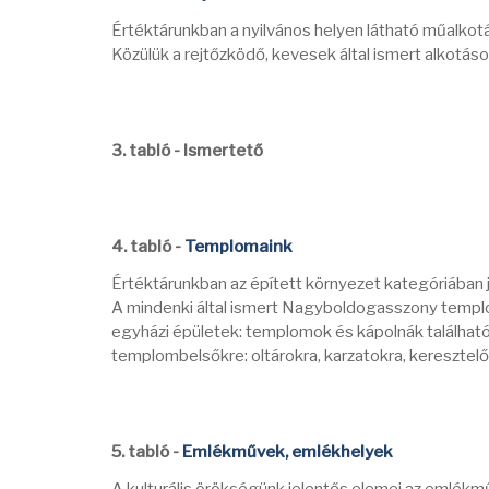
Értéktárunkban a nyilvános helyen látható műalkotá
Közülük a rejtőzködő, kevesek által ismert alkotások
3. tabló - Ismertető
4. tabló -
Templomaink
Értéktárunkban az épített környezet kategóriában j
A mindenki által ismert Nagyboldogasszony templo
egyházi épületek: templomok és kápolnák találhatók
templombelsőkre: oltárokra, karzatokra, keresztel
5. tabló -
Emlékművek, emlékhelyek