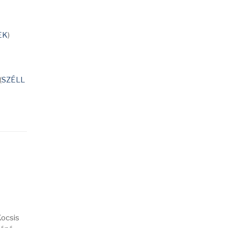
EK
)
(
SZÉLL
Kocsis