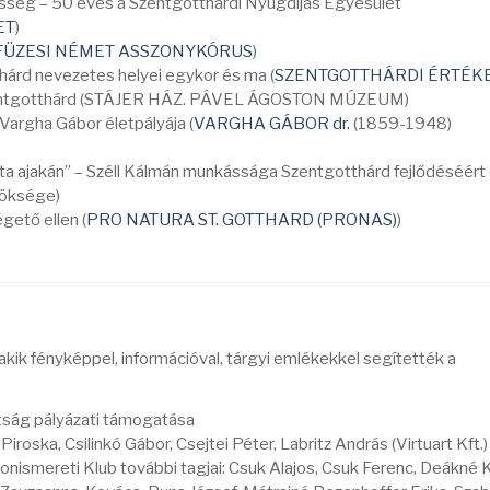
össég – 50 éves a Szentgotthárdi Nyugdíjas Egyesület
ET
)
ÜZESI NÉMET ASSZONYKÓRUS
)
hárd nevezetes helyei egykor és ma (
SZENTGOTTHÁRDI ÉRTÉK
zentgotthárd (STÁJER HÁZ. PÁVEL ÁGOSTON MÚZEUM)
Vargha Gábor életpályája (
VARGHA GÁBOR dr.
(1859-1948)
a ajakán” – Széll Kálmán munkássága Szentgotthárd fejlődéséért 
röksége)
gető ellen (
PRO NATURA ST. GOTTHARD (PRONAS)
)
)
akik fényképpel, információval, tárgyi emlékekkel segítették a
tság pályázati támogatása
 Piroska, Csilinkó Gábor, Csejtei Péter, Labritz András (Virtuart Kft.)
Honismereti Klub további tagjai: Csuk Alajos, Csuk Ferenc, Deákné 