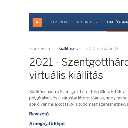
KEZDŐLAP
KLUBRÓL
KIÁLLÍTÁSAI
Frank Róza
Kiállítások
2021. október 07
2021 - Szentgotthár
virtuális kiállítás
Kiállításunkon a Szentgotthárdi Települési Értéktá
polgárainak és a városba látogatóknak, hogy nemcs
sok olyan műalkotásról is tudomást szerezhetnek,
Bevezető
A megnyitó képei