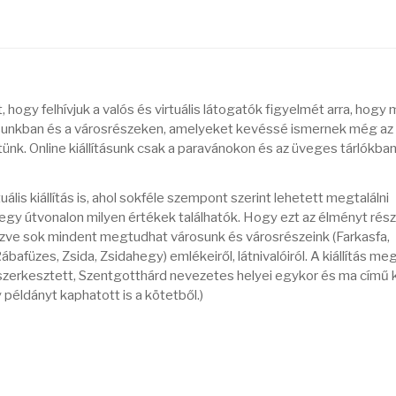
t, hogy felhívjuk a valós és virtuális látogatók figyelmét arra, hogy 
osunkban és a városrészeken, amelyeket kevéssé ismernek még az 
ünk. Online kiállításunk csak a paravánokon és az üveges tárlókban
ális kiállítás is, ahol sokféle szempont szerint lehetett megtalálni
egy útvonalon milyen értékek találhatók. Hogy ezt az élményt rés
szve sok mindent megtudhat városunk és városrészeink (Farkasfa,
bafüzes, Zsida, Zsidahegy) emlékeiről, látnivalóiról. A kiállítás me
 szerkesztett, Szentgotthárd nevezetes helyei egykor és ma című 
 példányt kaphatott is a kötetből.)