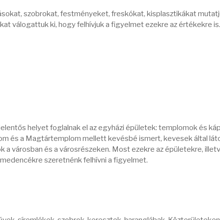
sokat, szobrokat, festményeket, freskókat, kisplasztikákat mutatj
at válogattuk ki, hogy felhívjuk a figyelmet ezekre az értékekre is
elentős helyet foglalnak el az egyházi épületek: templomok és káp
m és a Magtártemplom mellett kevésbé ismert, kevesek által lát
 a városban és a városrészeken. Most ezekre az épületekre, illet
őmedencékre szeretnénk felhívni a figyelmet.