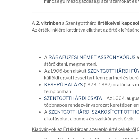
minőségű mezőgazdasági szerszámokat és vív
A
2. vitrinben
a Szentgotthárd
értékeivel kapcso
Az érték linkjére kattintva eljuthat az érték leírásáh
A
RÁBAFÜZESI NÉMET ASSZONYKÓRUS
a
átörökíteni, megmenteni.
Az 1906-ban alakult
SZENTGOTTHÁRDI F
külföldi együttessel tart fenn partneri és bará
KESERÜ BALÁZS
(1979–1997) oratórikus m
templomban
SZENTGOTTHÁRDI CSATA
– Az 1664. augusz
többnapos rendezvénysorozat keretében em
A
SZENTGOTTHÁRDI SZAKOSÍTOTT OTTH
alkotásokat albumok és szakkönyvek őrzik.
Kiadványok az Értéktárban szereplő értékekekről