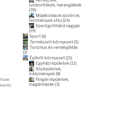
Keresztek,
szoborfülkék, haranglábak
(39)
Műalkotások (szobrok,
festmények stb.) (24)
Szentgotthárd nagyjai
(19)
Sport (6)
Természeti környezet (5)
Turizmus és vendéglátás
(2)
Épített környezet (21)
Egyházi épületek (11)
Középületek,
intézmények (8)
Polgári épületek,
ottunk
magánházak (3)
ékerdő,