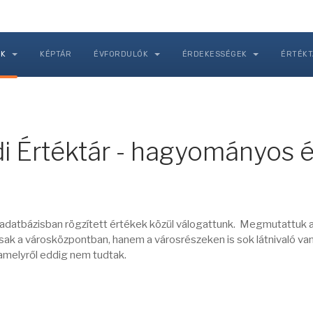
NK
KÉPTÁR
ÉVFORDULÓK
ÉRDEKESSÉGEK
ÉRTÉK
di Értéktár - hagyományos 
r adatbázisban rögzített értékek közül válogattunk. Megmutattuk 
ak a városközpontban, hanem a városrészeken is sok látnivaló van
 amelyről eddig nem tudtak.