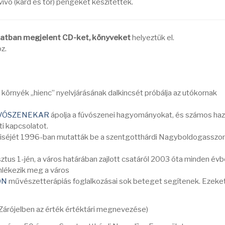
ó (kard és tőr) pengéket készítettek.
latban megjelent CD-ket, könyveket
helyeztük el.
oz.
 környék „hienc” nyelvjárásának dalkincsét próbálja az utókornak
ÚVÓSZENEKAR
ápolja a fúvószenei hagyományokat, és számos haz
ti kapcsolatot.
iséjét 1996-ban mutatták be a szentgotthárdi Nagyboldogasszo
tus 1-jén, a város határában zajlott csatáról 2003 óta minden év
lékezik meg a város
ON
művészetterápiás foglalkozásai sok beteget segítenek. Ezeket
(Zárójelben az érték értéktári megnevezése)