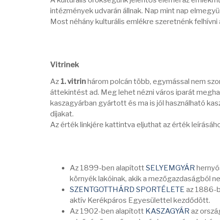
A kulturális örökségünk jelentős elemei az emlékm
intézmények udvarán állnak. Nap mint nap elmegyünk
Most néhány kulturális emlékre szeretnénk felhívni 
Vitrinek
Az
1. vitrin
három polcán több, egymással nem szor
áttekintést ad. Meg lehet nézni város iparát meghatá
kaszagyárban gyártott és ma is jól használható kas
díjakat.
Az érték linkjére kattintva eljuthat az érték leírásáh
Az 1899-ben alapított
SELYEMGYÁR
hernyó
környék lakóinak, akik a mezőgazdaságból ne
SZENTGOTTHÁRD SPORTÉLETE
az 1886-b
aktív Kerékpáros Egyesülettel kezdődött.
Az 1902-ben alapított
KASZAGYÁR
az orszá