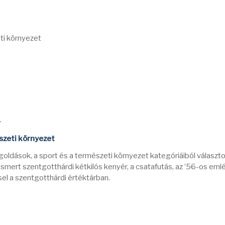
ti környezet
-
zeti környezet
goldások, a sport és a természeti környezet kategóriáiból választ
 ismert szentgotthárdi kétkilós kenyér, a csatafutás, az ’56-os eml
sel a szentgotthárdi értéktárban.