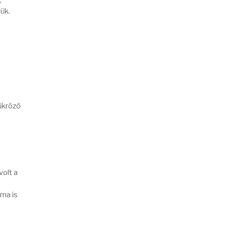
,
ük.
ükröző
olt a
ma is